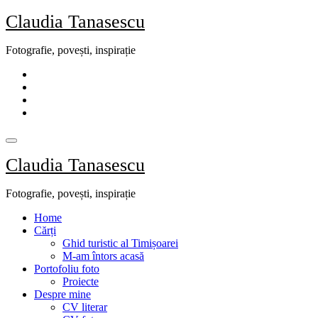
Skip
Claudia Tanasescu
to
content
Fotografie, povești, inspirație
Claudia Tanasescu
Fotografie, povești, inspirație
Home
Cărți
Ghid turistic al Timișoarei
M-am întors acasă
Portofoliu foto
Proiecte
Despre mine
CV literar