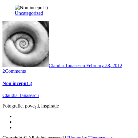
Uncategorized
Claudia Tanasescu
February 28, 2012
2
Comments
Nou inceput :)
Claudia Tanasescu
Fotografie, povești, inspirație
Copyright © All rights reserved
|
Blogus
by
Themeansar
.