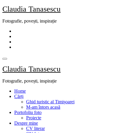
Skip
Claudia Tanasescu
to
content
Fotografie, povești, inspirație
Claudia Tanasescu
Fotografie, povești, inspirație
Home
Cărți
Ghid turistic al Timișoarei
M-am întors acasă
Portofoliu foto
Proiecte
Despre mine
CV literar