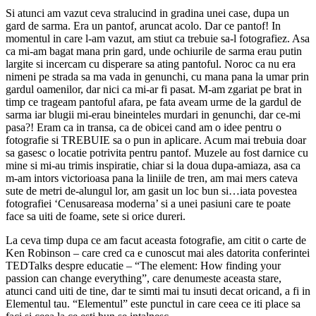
Si atunci am vazut ceva stralucind in gradina unei case, dupa un
gard de sarma. Era un pantof, aruncat acolo. Dar ce pantof! In
momentul in care l-am vazut, am stiut ca trebuie sa-l fotografiez. Asa
ca mi-am bagat mana prin gard, unde ochiurile de sarma erau putin
largite si incercam cu disperare sa ating pantoful. Noroc ca nu era
nimeni pe strada sa ma vada in genunchi, cu mana pana la umar prin
gardul oamenilor, dar nici ca mi-ar fi pasat. M-am zgariat pe brat in
timp ce trageam pantoful afara, pe fata aveam urme de la gardul de
sarma iar blugii mi-erau bineinteles murdari in genunchi, dar ce-mi
pasa?! Eram ca in transa, ca de obicei cand am o idee pentru o
fotografie si TREBUIE sa o pun in aplicare. Acum mai trebuia doar
sa gasesc o locatie potrivita pentru pantof. Muzele au fost darnice cu
mine si mi-au trimis inspiratie, chiar si la doua dupa-amiaza, asa ca
m-am intors victorioasa pana la liniile de tren, am mai mers cateva
sute de metri de-alungul lor, am gasit un loc bun si…iata povestea
fotografiei ‘Cenusareasa moderna’ si a unei pasiuni care te poate
face sa uiti de foame, sete si orice dureri.
La ceva timp dupa ce am facut aceasta fotografie, am citit o carte de
Ken Robinson – care cred ca e cunoscut mai ales datorita conferintei
TEDTalks despre educatie – “The element: How finding your
passion can change everything”, care denumeste aceasta stare,
atunci cand uiti de tine, dar te simti mai tu insuti decat oricand, a fi in
Elementul tau. “Elementul” este punctul in care ceea ce iti place sa