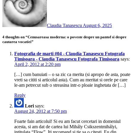
Claudia Tanasescu
August 6, 2025
4 thoughts on “Cenusareasa moderna: o poveste despre un pantof si despre
cautarea vocatiei”
Fotografia de marti #04 - Claudia Tanasescu Fotografa
Timisoara - Claudia Tanasescu Fotografa Timisoara
says:
April 2, 2012 at 2:20 pm
[…] cum banuiati – o sa zic ca merita (si apropo de asta, poate
vreti sa cititi si articolul asta). Cum au meritat si orele pe care
le-am petrecut sub o streasina intr-o ploaie inghetata de […]
Reply
Lori
says:
August 24, 2012 at 7:50 pm
Foarte fain articolul! Si eu am facut cercetari in domeniul
acesta, si am dat de cartea lui Mihály Csikszentmihályi,
intitulata “Flow”. Iti recomand si tie sa o citesti. Eu din