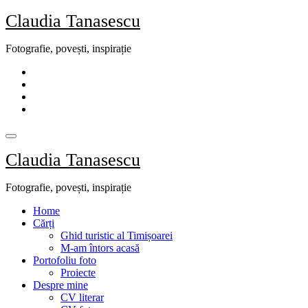
Skip
Claudia Tanasescu
to
content
Fotografie, povești, inspirație
Claudia Tanasescu
Fotografie, povești, inspirație
Home
Cărți
Ghid turistic al Timișoarei
M-am întors acasă
Portofoliu foto
Proiecte
Despre mine
CV literar