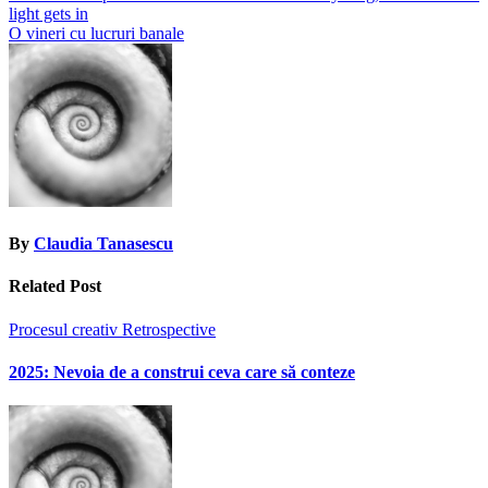
light gets in
navigation
O vineri cu lucruri banale
By
Claudia Tanasescu
Related Post
Procesul creativ
Retrospective
2025: Nevoia de a construi ceva care să conteze