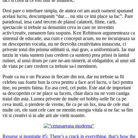
faci si ceea la ce esti bun se intalnesc.
Desi pare o intrebare simpla, de atatea ori am auzit oameni spunand
acelasi lucru, descumpaniti “dar… nu stiu ce imi place sa fac”. Pare
paradoxal, insa cand trecem de planul calatorii, filme, carti,
spectacole si trebuie sa denumim ceva in care ne investim
activ/creativ, ramanem fara raspuns. Ken Robinson argumenteaza ca
sistemul de educatie, asa cum e conceput acum, nu ne incurajeaza sa
ne descoperim vocatia, nu ne dezvolta creativitatea innascuta, ci
priveste totul din prisma utilitatii si, mai grav, a uniformizarii. Iar mai
tarziu in viata suntem (sau credem ca suntem) prea prinsi in lantul
rutinei, al unui drum pe care ne-am nimerit, al obligatiilor, al unui stil
de viata pe care credem ca trebuie sa-l mentinem.
Poate ca nu e un Picasso in fiecare din noi, dar nu trebuie sa fii
celebru sau foarte bun la ceva pentru a face acel lucru, o faci pentru
tine, nu pentru faima. Eu asa cred, cel putin. Este atat de important
sa descoperim ce ne place sa facem, chiar daca nu ne vom castiga
traiul din asta. Lumea priveste de multe ori hobby-urile fie ca pe
ceva inutil, o pierdere de vreme, fie ca pe un lux, insa de cele mai
multe ori, ele sunt cele care ne mentin energia vitala si ne fac sa fim
vii si creativi si in alte arii ale vietii noastre.
Post
Resurse si inspiratie #5: There’s a crack in everything, that’s how the