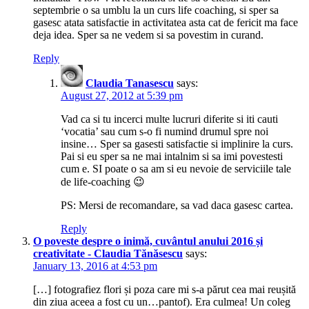
septembrie o sa umblu la un curs life coaching, si sper sa
gasesc atata satisfactie in activitatea asta cat de fericit ma face
deja idea. Sper sa ne vedem si sa povestim in curand.
Reply
Claudia Tanasescu
says:
August 27, 2012 at 5:39 pm
Vad ca si tu incerci multe lucruri diferite si iti cauti
‘vocatia’ sau cum s-o fi numind drumul spre noi
insine… Sper sa gasesti satisfactie si implinire la curs.
Pai si eu sper sa ne mai intalnim si sa imi povestesti
cum e. SI poate o sa am si eu nevoie de serviciile tale
de life-coaching 😉
PS: Mersi de recomandare, sa vad daca gasesc cartea.
Reply
O poveste despre o inimă, cuvântul anului 2016 și
creativitate - Claudia Tănăsescu
says:
January 13, 2016 at 4:53 pm
[…] fotografiez flori și poza care mi s-a părut cea mai reușită
din ziua aceea a fost cu un…pantof). Era culmea! Un coleg