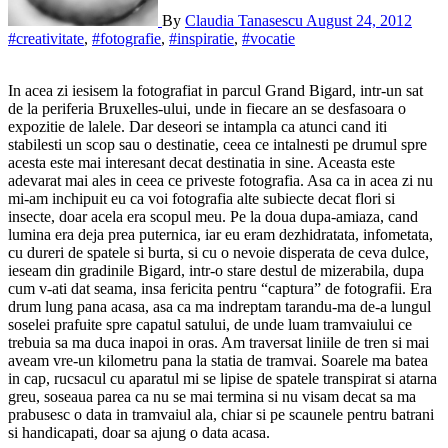
By
Claudia Tanasescu
August 24, 2012
#creativitate
,
#fotografie
,
#inspiratie
,
#vocatie
In acea zi iesisem la fotografiat in parcul Grand Bigard, intr-un sat
de la periferia Bruxelles-ului, unde in fiecare an se desfasoara o
expozitie de lalele. Dar deseori se intampla ca atunci cand iti
stabilesti un scop sau o destinatie, ceea ce intalnesti pe drumul spre
acesta este mai interesant decat destinatia in sine. Aceasta este
adevarat mai ales in ceea ce priveste fotografia. Asa ca in acea zi nu
mi-am inchipuit eu ca voi fotografia alte subiecte decat flori si
insecte, doar acela era scopul meu. Pe la doua dupa-amiaza, cand
lumina era deja prea puternica, iar eu eram dezhidratata, infometata,
cu dureri de spatele si burta, si cu o nevoie disperata de ceva dulce,
ieseam din gradinile Bigard, intr-o stare destul de mizerabila, dupa
cum v-ati dat seama, insa fericita pentru “captura” de fotografii. Era
drum lung pana acasa, asa ca ma indreptam tarandu-ma de-a lungul
soselei prafuite spre capatul satului, de unde luam tramvaiului ce
trebuia sa ma duca inapoi in oras. Am traversat liniile de tren si mai
aveam vre-un kilometru pana la statia de tramvai. Soarele ma batea
in cap, rucsacul cu aparatul mi se lipise de spatele transpirat si atarna
greu, soseaua parea ca nu se mai termina si nu visam decat sa ma
prabusesc o data in tramvaiul ala, chiar si pe scaunele pentru batrani
si handicapati, doar sa ajung o data acasa.