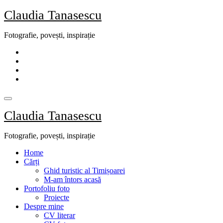
Skip
Claudia Tanasescu
to
content
Fotografie, povești, inspirație
Claudia Tanasescu
Fotografie, povești, inspirație
Home
Cărți
Ghid turistic al Timișoarei
M-am întors acasă
Portofoliu foto
Proiecte
Despre mine
CV literar