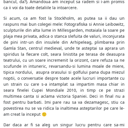
bancul, da?). Amandoua am inceput sa radem si i-am promis
ca ii voi da toate detaliile la intoarcere.
Si acum, ca am fost la Stockholm, as putea sa ii dau un
raspuns mai bun colegei mele: Fotografiska si Annie Leibowitz,
sculpturile din alta lume in Millesgarden, motaiala la soare pe
plaja mea privata, adica o stanca slefuita de valuri, inconjurata
de pini intr-un din insulele din Arhipeleag, plimbarea prin
Gamla Stan, centrul medieval, unde te asteptai sa aprara un
spiridus la fiecare colt, seara linistita pe terasa de deasupra
teatrului, cu un soare incremenit la orizont, care refuza sa ne
scufunde in intuneric, revarsandu-si lumina moale de miere,
tipica nordului, asupra orasului si golfului pana dupa miezul
noptii, o conversatie despre toate acele lucruri importante cu
un strain cu care s-a intamplat sa impartim masa chiar in
seara finelei Cupei Mondiale 2010, in timp ce pe strazi
multimea canta si aclama victoria Spaniei. Deci in final nu a
fost pentru barbati. Imi pare rau sa va dezamagesc, stiu ca
povestirea nu se va ridica la inaltimea asteptarilor pe care le-
am creat la inceput 🙂
Dar daca ar fi sa aleg un singur lucru pentru care sa-mi