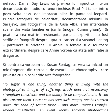
nefacut; Daniel Day Lewis cu privirea lui hipnotica intr-un
decor clasic de studio cu tonuri inchise; Brad Pitt tanar, intr-o
poza voita sexy, dar imbracat hilar, in pantaloni leopard.
Printre fotografii de celebritati, documentarea misiunii in
Sarajevo, sau fotografiile de la Casa Alba, erau intercalate
scene din viata familiei ei (ca la Imogen Cunningham). Si
poate ca cea mai impresionanta parte a expozitiei au fost
seriile de fotografii despre lupta cu cancerul a Susanei Sontag
– partenera si prietena lui Annie, o femeie si o scriitoare
extraordinara, despre care Annie vorbea cu atata admiratie si
dragoste.
Si pentru ca vorbeam de Susan Sontag, as vrea sa inlcud un
mic fragment din cartea ei de eseuri “On Photography”, care
priveste cu un ochi critic arta fotografica:
“
To suffer is one thing; another thing is living with the
photographed images of suffering, which does not necessarily
strengthen conscience and the ability to be compassionate. It can
also corrupt them. Once one has seen such images, one has started
down the road of seeing more – and more. Images transfix.
Images anesthetize. An event known through photographs