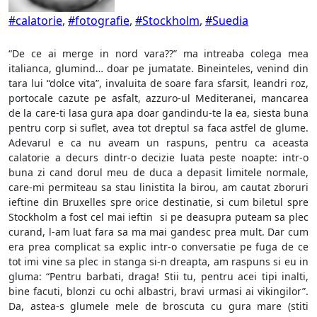
#calatorie
,
#fotografie
,
#Stockholm
,
#Suedia
“De ce ai merge in nord vara??” ma intreaba colega mea
italianca, glumind… doar pe jumatate. Bineinteles, venind din
tara lui “dolce vita”, invaluita de soare fara sfarsit, leandri roz,
portocale cazute pe asfalt, azzuro-ul Mediteranei, mancarea
de la care-ti lasa gura apa doar gandindu-te la ea, siesta buna
pentru corp si suflet, avea tot dreptul sa faca astfel de glume.
Adevarul e ca nu aveam un raspuns, pentru ca aceasta
calatorie a decurs dintr-o decizie luata peste noapte: intr-o
buna zi cand dorul meu de duca a depasit limitele normale,
care-mi permiteau sa stau linistita la birou, am cautat zboruri
ieftine din Bruxelles spre orice destinatie, si cum biletul spre
Stockholm a fost cel mai ieftin si pe deasupra puteam sa plec
curand, l-am luat fara sa ma mai gandesc prea mult. Dar cum
era prea complicat sa explic intr-o conversatie pe fuga de ce
tot imi vine sa plec in stanga si-n dreapta, am raspuns si eu in
gluma: “Pentru barbati, draga! Stii tu, pentru acei tipi inalti,
bine facuti, blonzi cu ochi albastri, bravi urmasi ai vikingilor”.
Da, astea-s glumele mele de broscuta cu gura mare (stiti