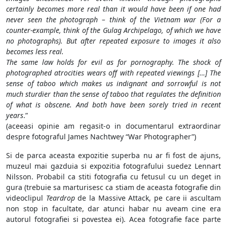
certainly becomes more real than it would have been if one had
never seen the photograph – think of the Vietnam war (For a
counter-example, think of the Gulag Archipelago, of which we have
no photographs). But after repeated exposure to images it also
becomes less real.
The same law holds for evil as for pornography. The shock of
photographed atrocities wears off with repeated viewings […] The
sense of taboo which makes us indignant and sorrowful is not
much sturdier than the sense of taboo that regulates the definition
of what is obscene. And both have been sorely tried in recent
years
.”
(aceeasi opinie am regasit-o in documentarul extraordinar
despre fotograful James Nachtwey “War Photographer”)
Si de parca aceasta expozitie superba nu ar fi fost de ajuns,
muzeul mai gazduia si expozitia fotografului suedez Lennart
Nilsson. Probabil ca stiti fotografia cu fetusul cu un deget in
gura (trebuie sa marturisesc ca stiam de aceasta fotografie din
videoclipul
Teardrop
de la Massive Attack, pe care ii ascultam
non stop in facultate, dar atunci habar nu aveam cine era
autorul fotografiei si povestea ei). Acea fotografie face parte