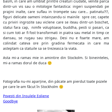
basm, in care am umblat printre creaturi ciudate, venite parca
dintr-un vis sau o mitologie fantastica: ingeri suspendati pe
prajini inalte, care suflau in trompete sau care… patinatu?!?,
figuri delicate oameni intainzandu-si mainile spre cer, capete
cu priviri ingrozite sau viclene care se iteau dintr-un boschet,
statui fara cap, nimfe voluptoase, buddha, pesti si pasari, ca
si cum toti ar fi fost transformati in piatra sau metal in timp ce
dansau, se rugau sau strigau. Desi nu e foarte mare, am
colindat cateva ore prin gradina fermecata in care ma
asteptam ca statuile sa se trezeasca la viata.
Asta mi-a ramas mie in amintire din Stockolm. Si bineinteles,
mi-a ramas dorul de duca 🙂
Fotografia nu-mi aparține, din păcate am pierdut toate pozele
pe care le-am făcut în Stockholm 🙁
Post
Povesti din Insulele Eoliene
Goodbye
navigation