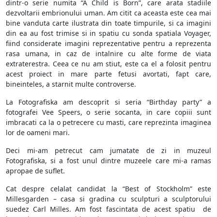
dintr-o serie numita “A Child is Born”, care arata stadiile
dezvoltarii embrionului uman. Am citit ca aceasta este cea mai
bine vanduta carte ilustrata din toate timpurile, si ca imagini
din ea au fost trimise si in spatiu cu sonda spatiala Voyager,
fiind considerate imagini reprezentative pentru a reprezenta
rasa umana, in caz de intalnire cu alte forme de viata
extraterestra. Ceea ce nu am stiut, este ca el a folosit pentru
acest proiect in mare parte fetusi avortati, fapt care,
bineinteles, a starnit multe controverse.
La Fotografiska am descoprit si seria “Birthday party” a
fotografei Vee Speers, o serie socanta, in care copiii sunt
imbracati ca la o petrecere cu masti, care reprezinta imaginea
lor de oameni mari.
Deci mi-am petrecut cam jumatate de zi in muzeul
Fotografiska, si a fost unul dintre muzeele care mi-a ramas
apropae de suflet.
Cat despre celalat candidat la “Best of Stockholm” este
Millesgarden – casa si gradina cu sculpturi a sculptorului
suedez Carl Milles. Am fost fascintata de acest spatiu de