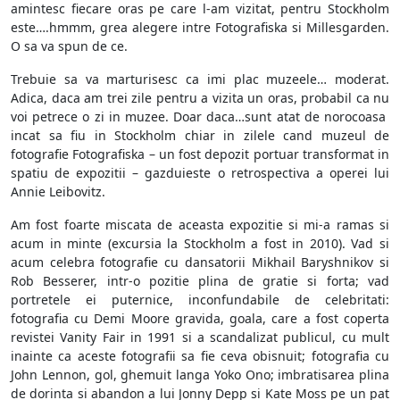
amintesc fiecare oras pe care l-am vizitat, pentru Stockholm
este….hmmm, grea alegere intre Fotografiska si Millesgarden.
O sa va spun de ce.
Trebuie sa va marturisesc ca imi plac muzeele… moderat.
Adica, daca am trei zile pentru a vizita un oras, probabil ca nu
voi petrece o zi in muzee. Doar daca…sunt atat de norocoasa
incat sa fiu in Stockholm chiar in zilele cand muzeul de
fotografie Fotografiska – un fost depozit portuar transformat in
spatiu de expozitii – gazduieste o retrospectiva a operei lui
Annie Leibovitz.
Am fost foarte miscata de aceasta expozitie si mi-a ramas si
acum in minte (excursia la Stockholm a fost in 2010). Vad si
acum celebra fotografie cu dansatorii Mikhail Baryshnikov si
Rob Besserer, intr-o pozitie plina de gratie si forta; vad
portretele ei puternice, inconfundabile de celebritati:
fotografia cu Demi Moore gravida, goala, care a fost coperta
revistei Vanity Fair in 1991 si a scandalizat publicul, cu mult
inainte ca aceste fotografii sa fie ceva obisnuit; fotografia cu
John Lennon, gol, ghemuit langa Yoko Ono; imbratisarea plina
de dorinta si abandon a lui Jonny Depp si Kate Moss pe un pat