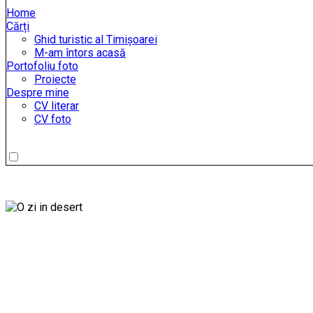
Home
Cărți
Ghid turistic al Timișoarei
M-am întors acasă
Portofoliu foto
Proiecte
Despre mine
CV literar
CV foto