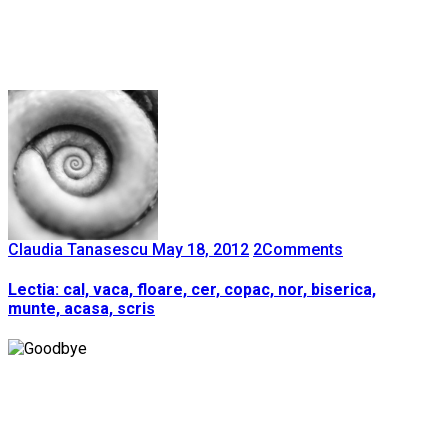
Claudia Tanasescu
May 18, 2012
2
Comments
Lectia: cal, vaca, floare, cer, copac, nor, biserica,
munte, acasa, scris