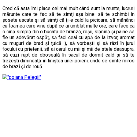
Cred că asta îmi place cel mai mult când sunt la munte, lucruri
mărunte care te fac să te simţi aşa bine: să te schimbi în
şosete uscate şi să simţi că ţi-e cald la picioare, să mănânci
cu foamea care vine după ce ai umblat multe ore, care face ca
o cină simplă din o bucată de brânză, roşii, slănină şi pâine să
fie un adevărat ospăţ, să faci ceai cu apă de la izvor, aromat
cu muguri de brad şi ţuică :), să vorbeşti şi să râzi în jurul
focului cu prietenii, să ai cerul cu mii şi mii de stele deasupra,
să cazi rupt de oboseală în sacul de dormit cald şi să te
trezeşti dimineaţă în liniştea unei poieni, unde se simte miros
de brazi şi de rouă.