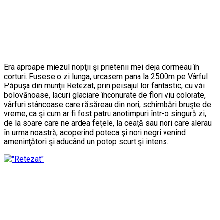
Era aproape miezul nopţii şi prietenii mei deja dormeau în
corturi. Fusese o zi lunga, urcasem pana la 2500m pe Vârful
Păpuşa din munţii Retezat, prin peisajul lor fantastic, cu văi
bolovănoase, lacuri glaciare înconurate de flori viu colorate,
vârfuri stâncoase care răsăreau din nori, schimbări bruşte de
vreme, ca şi cum ar fi fost patru anotimpuri într-o singură zi,
de la soare care ne ardea feţele, la ceaţă sau nori care alerau
în urma noastră, acoperind poteca şi nori negri venind
ameninţători şi aducând un potop scurt şi intens.