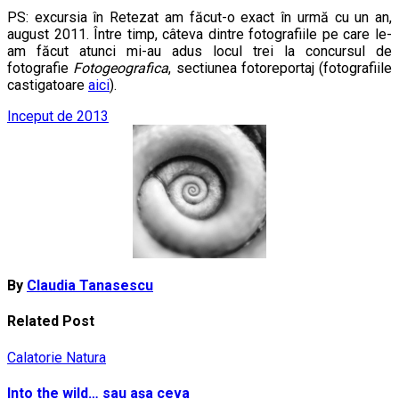
PS: excursia în Retezat am făcut-o exact în urmă cu un an,
august 2011. Între timp, câteva dintre fotografiile pe care le-
am făcut atunci mi-au adus locul trei la concursul de
fotografie
Fotogeografica
, sectiunea fotoreportaj (fotografiile
castigatoare
aici
).
Post
Inceput de 2013
navigation
By
Claudia Tanasescu
Related Post
Calatorie
Natura
Into the wild… sau așa ceva