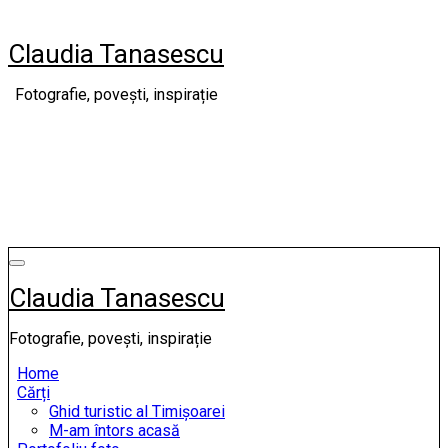
Skip
to
Claudia Tanasescu
content
Fotografie, povești, inspirație
Claudia Tanasescu
Fotografie, povești, inspirație
Home
Cărți
Ghid turistic al Timișoarei
M-am întors acasă