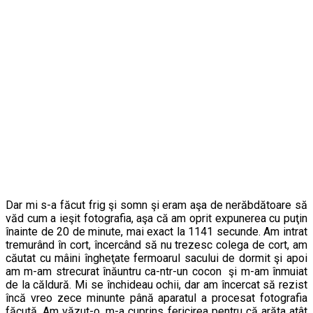
Dar mi s-a făcut frig şi somn şi eram aşa de nerăbdătoare să
văd cum a ieşit fotografia, aşa că am oprit expunerea cu puţin
înainte de 20 de minute, mai exact la 1141 secunde. Am intrat
tremurând în cort, încercând să nu trezesc colega de cort, am
căutat cu mâini îngheţate fermoarul sacului de dormit şi apoi
am m-am strecurat înăuntru ca-ntr-un cocon şi m-am înmuiat
de la căldură. Mi se închideau ochii, dar am încercat să rezist
încă vreo zece minunte până aparatul a procesat fotografia
făcută. Am văzut-o, m-a cuprins fericirea pentru că arăta atât