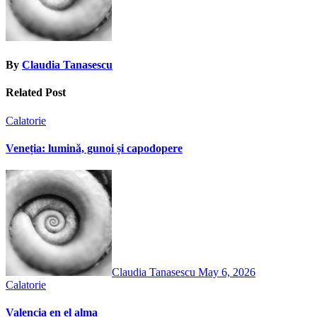
By
Claudia Tanasescu
Related Post
Calatorie
Veneția: lumină, gunoi și capodopere
Claudia Tanasescu
May 6, 2026
Calatorie
Valencia en el alma