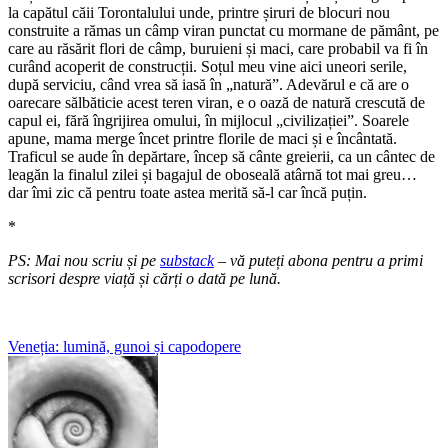
la capătul căii Torontalului unde, printre șiruri de blocuri nou
construite a rămas un câmp viran punctat cu mormane de pământ, pe
care au răsărit flori de câmp, buruieni și maci, care probabil va fi în
curând acoperit de construcții. Soțul meu vine aici uneori serile,
după serviciu, când vrea să iasă în „natură”. Adevărul e că are o
oarecare sălbăticie acest teren viran, e o oază de natură crescută de
capul ei, fără îngrijirea omului, în mijlocul „civilizației”. Soarele
apune, mama merge încet printre florile de maci și e încântată.
Traficul se aude în depărtare, încep să cânte greierii, ca un cântec de
leagăn la finalul zilei și bagajul de oboseală atârnă tot mai greu…
dar îmi zic că pentru toate astea merită să-l car încă puțin.
*
PS: Mai nou scriu și pe
substack
– vă puteți abona pentru a primi
scrisori despre viață și cărți o dată pe lună.
Post
Veneția: lumină, gunoi și capodopere
navigation