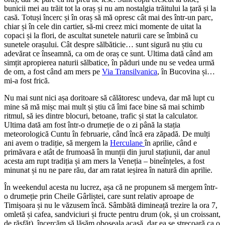
bunicii mei au trăit tot la oraș și nu am nostalgia trăitului la țară și la
casă. Totuși încerc și în oraș să mă opresc cât mai des într-un parc,
chiar și în cele din cartier, să-mi creez mici momente de uitat la
copaci și la flori, de ascultat sunetele naturii care se îmbină cu
sunetele orașului. Cât despre sălbăticie… sunt sigură nu știu cu
adevărat ce înseamnă, ca om de oraș ce sunt. Ultima dată când am
simțit apropierea naturii sălbatice, în păduri unde nu se vedea urmă
de om, a fost când am mers pe
Via Transilvanica
, în Bucovina și…
mi-a fost frică.
Nu mai sunt nici așa doritoare să călătoresc undeva, dar mă lupt cu
mine să mă mișc mai mult și știu că îmi face bine să mai schimb
ritmul, să ies dintre blocuri, betoane, trafic și stat la calculator.
Ultima dată am fost într-o drumeție de o zi până la stația
meteorologică Cuntu în februarie, când încă era zăpadă. De mulți
ani avem o tradiție, să mergem la
Herculane
în aprilie, când e
primăvara e atât de frumoasă în munții din jurul stațiunii, dar anul
acesta am rupt tradiția și am mers la Veneția – bineînțeles, a fost
minunat și nu ne pare rău, dar am ratat ieșirea în natură din aprilie.
În weekendul acesta nu lucrez, așa că ne propunem să mergem într-
o drumeție prin Cheile Gârliștei, care sunt relativ aproape de
Timișoara și nu le văzusem încă. Sâmbătă dimineață trezire la ora 7,
omletă și cafea, sandviciuri și fructe pentru drum (ok, și un croissant,
de răsfăț), încercăm să lăsăm oboseala acasă, dar ea se strecoară ca o