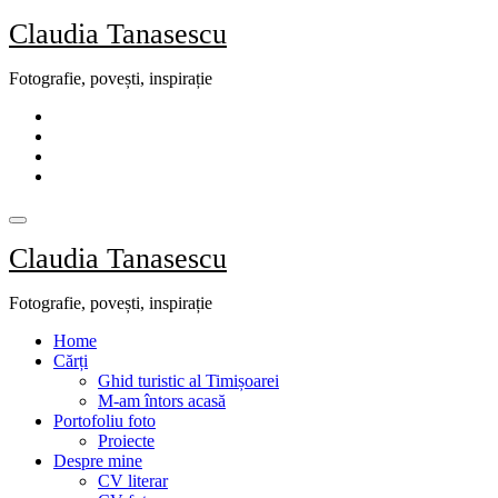
Skip
Claudia Tanasescu
to
content
Fotografie, povești, inspirație
Claudia Tanasescu
Fotografie, povești, inspirație
Home
Cărți
Ghid turistic al Timișoarei
M-am întors acasă
Portofoliu foto
Proiecte
Despre mine
CV literar