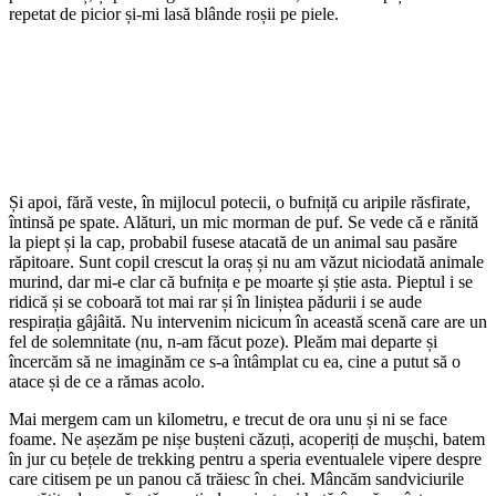
repetat de picior și-mi lasă blânde roșii pe piele.
Și apoi, fără veste, în mijlocul potecii, o bufniță cu aripile răsfirate,
întinsă pe spate. Alături, un mic morman de puf. Se vede că e rănită
la piept și la cap, probabil fusese atacată de un animal sau pasăre
răpitoare. Sunt copil crescut la oraș și nu am văzut niciodată animale
murind, dar mi-e clar că bufnița e pe moarte și știe asta. Pieptul i se
ridică și se coboară tot mai rar și în liniștea pădurii i se aude
respirația gâjâită. Nu intervenim nicicum în această scenă care are un
fel de solemnitate (nu, n-am făcut poze). Pleăm mai departe și
încercăm să ne imaginăm ce s-a întâmplat cu ea, cine a putut să o
atace și de ce a rămas acolo.
Mai mergem cam un kilometru, e trecut de ora unu și ni se face
foame. Ne așezăm pe nișe bușteni căzuți, acoperiți de mușchi, batem
în jur cu bețele de trekking pentru a speria eventualele vipere despre
care citisem pe un panou că trăiesc în chei. Mâncăm sandviciurile