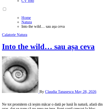
CV foto
Home
Natura
Into the wild… sau așa ceva
Calatorie
Natura
Into the wild… sau așa ceva
By
Claudia Tanasescu
May 28, 2026
Ne tot promitem că ieșim măcar o dată pe lună în natură, afară din
oraș, dar se pare că nu prea ne iese. Sunt copil crescut la bloc,