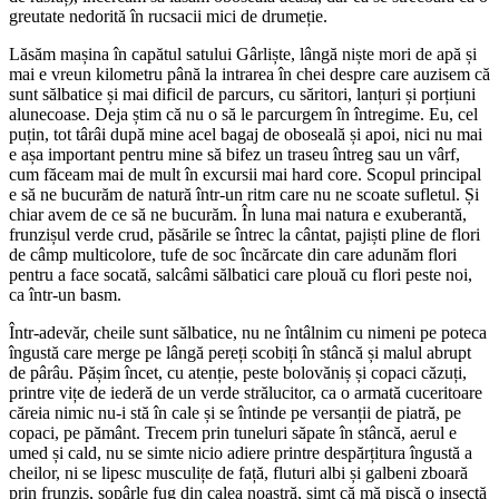
greutate nedorită în rucsacii mici de drumeție.
Lăsăm mașina în capătul satului Gârliște, lângă niște mori de apă și
mai e vreun kilometru până la intrarea în chei despre care auzisem că
sunt sălbatice și mai dificil de parcurs, cu săritori, lanțuri și porțiuni
alunecoase. Deja știm că nu o să le parcurgem în întregime. Eu, cel
puțin, tot târâi după mine acel bagaj de oboseală și apoi, nici nu mai
e așa important pentru mine să bifez un traseu întreg sau un vârf,
cum făceam mai de mult în excursii mai hard core. Scopul principal
e să ne bucurăm de natură într-un ritm care nu ne scoate sufletul. Și
chiar avem de ce să ne bucurăm. În luna mai natura e exuberantă,
frunzișul verde crud, păsările se întrec la cântat, pajiști pline de flori
de câmp multicolore, tufe de soc încărcate din care adunăm flori
pentru a face socată, salcâmi sălbatici care plouă cu flori peste noi,
ca într-un basm.
Într-adevăr, cheile sunt sălbatice, nu ne întâlnim cu nimeni pe poteca
îngustă care merge pe lângă pereți scobiți în stâncă și malul abrupt
de pârâu. Pășim încet, cu atenție, peste bolovăniș și copaci căzuți,
printre vițe de iederă de un verde strălucitor, ca o armată cuceritoare
căreia nimic nu-i stă în cale și se întinde pe versanții de piatră, pe
copaci, pe pământ. Trecem prin tuneluri săpate în stâncă, aerul e
umed și cald, nu se simte nicio adiere printre despărțitura îngustă a
cheilor, ni se lipesc musculițe de față, fluturi albi și galbeni zboară
prin frunziș, șopârle fug din calea noastră, simt că mă pișcă o insectă