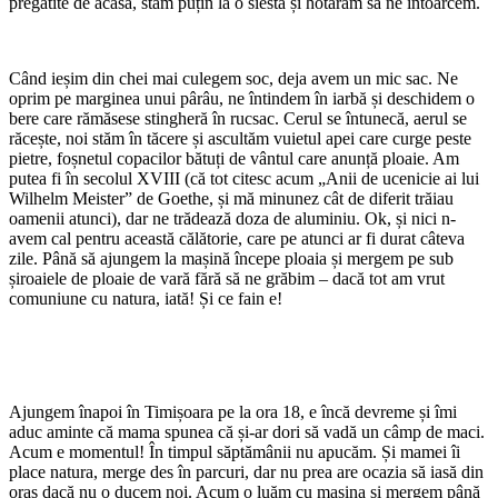
pregătite de acasă, stăm puțin la o siesta și hotărâm să ne întoarcem.
Când ieșim din chei mai culegem soc, deja avem un mic sac. Ne
oprim pe marginea unui pârâu, ne întindem în iarbă și deschidem o
bere care rămăsese stingheră în rucsac. Cerul se întunecă, aerul se
răcește, noi stăm în tăcere și ascultăm vuietul apei care curge peste
pietre, foșnetul copacilor bătuți de vântul care anunță ploaie. Am
putea fi în secolul XVIII (că tot citesc acum „Anii de ucenicie ai lui
Wilhelm Meister” de Goethe, și mă minunez cât de diferit trăiau
oamenii atunci), dar ne trădează doza de aluminiu. Ok, și nici n-
avem cal pentru această călătorie, care pe atunci ar fi durat câteva
zile. Până să ajungem la mașină începe ploaia și mergem pe sub
șiroaiele de ploaie de vară fără să ne grăbim – dacă tot am vrut
comuniune cu natura, iată! Și ce fain e!
Ajungem înapoi în Timișoara pe la ora 18, e încă devreme și îmi
aduc aminte că mama spunea că și-ar dori să vadă un câmp de maci.
Acum e momentul! În timpul săptămânii nu apucăm. Și mamei îi
place natura, merge des în parcuri, dar nu prea are ocazia să iasă din
oraș dacă nu o ducem noi. Acum o luăm cu mașina și mergem până