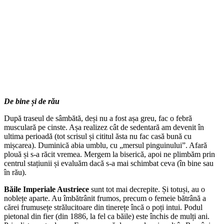
De bine și de rău
După traseul de sâmbătă, deși nu a fost așa greu, fac o febră
musculară pe cinste. Așa realizez cât de sedentară am devenit în
ultima perioadă (tot scrisul și cititul ăsta nu fac casă bună cu
mișcarea). Duminică abia umblu, cu „mersul pinguinului”. Afară
plouă și s-a răcit vremea. Mergem la biserică, apoi ne plimbăm prin
centrul stațiunii și evaluăm dacă s-a mai schimbat ceva (în bine sau
în rău).
Băile Imperiale Austriece
sunt tot mai decrepite. Și totuși, au o
noblețe aparte. Au îmbătrânit frumos, precum o femeie bătrână a
cărei frumusețe strălucitoare din tinerețe încă o poți intui. Podul
pietonal din fier (din 1886, la fel ca băile) este închis de mulți ani.