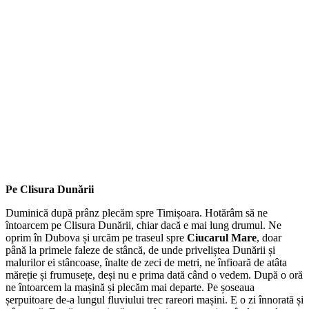
Pe Clisura Dunării
Duminică după prânz plecăm spre Timișoara. Hotărâm să ne
întoarcem pe Clisura Dunării, chiar dacă e mai lung drumul. Ne
oprim în Dubova și urcăm pe traseul spre
Ciucarul Mare
, doar
până la primele faleze de stâncă, de unde priveliștea Dunării și
malurilor ei stâncoase, înalte de zeci de metri, ne înfioară de atâta
măreție și frumusețe, deși nu e prima dată când o vedem. După o oră
ne întoarcem la mașină și plecăm mai departe. Pe șoseaua
șerpuitoare de-a lungul fluviului trec rareori mașini. E o zi înnorată și