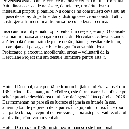
Priveliștea asta doare. E ceea ce mă doare cel mai mult în România.
Atitudinea aceasta de nepăsare, de micime, urmărire doar a
interesului propriu și banilor. Nu doar că nu construiești ceva sau nu-
ți pasă de ce lași după tine, dar și distrugi ceea ce au construit alții.
Distrugerea frumosului ar trebui să fie considerată o crimă.
Însă când mă uit pe malul opus băilor îmi crește speranța. O consider
cea mai frumoasă amenajare recentă din Herculane: câteva bazine cu
apă termală înconjurate de pietre de râu, bănci și vestiare de lemn,
un aranjament peisagistic bine integrat în ansamblul local.
Proiectarea și execuția mobilierului urban – voluntarii de la
Herculane Project (nu am destule inimioare pentru asta :).
Hotelul Decebal, care poartă pe fronton inițialele lui Franz Josef din
1862, când a fost inaugurată clădirea, este în renovare. Un afiș de pe
schele promite deschiderea unui „loc de legendă” începând cu 2026.
Dar momentan nu pare să se lucreze și igrasia se întinde în sus,
amenințător, de pe pereții de la parter, încă jupuiți. Totuși, încerc să
iau partea bună, începutul de renovare și abia aștept să văd rezultatul
anul viitor, când vom reveni aici.
Hotelul Cerna, din 1936, în stil neo-românesc este funcțional,