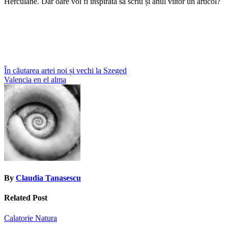
Herculane. Dar oare voi fi inspirată să scriu și anul viitor un articol?
Post
În căutarea artei noi și vechi la Szeged
Valencia en el alma
navigation
By
Claudia Tanasescu
Related Post
Calatorie
Natura