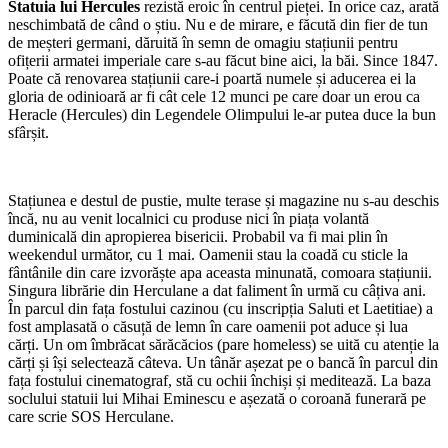
Statuia lui Hercules
rezistă eroic în centrul pieței. În orice caz, arată
neschimbată de când o știu. Nu e de mirare, e făcută din fier de tun
de meșteri germani, dăruită în semn de omagiu stațiunii pentru
ofițerii armatei imperiale care s-au făcut bine aici, la băi. Since 1847.
Poate că renovarea stațiunii care-i poartă numele și aducerea ei la
gloria de odinioară ar fi cât cele 12 munci pe care doar un erou ca
Heracle (Hercules) din Legendele Olimpului le-ar putea duce la bun
sfârșit.
Stațiunea e destul de pustie, multe terase și magazine nu s-au deschis
încă, nu au venit localnici cu produse nici în piața volantă
duminicală din apropierea bisericii. Probabil va fi mai plin în
weekendul următor, cu 1 mai. Oamenii stau la coadă cu sticle la
fântânile din care izvorăște apa aceasta minunată, comoara stațiunii.
Singura librărie din Herculane a dat faliment în urmă cu câțiva ani.
În parcul din fața fostului cazinou (cu inscripția Saluti et Laetitiae) a
fost amplasată o căsuță de lemn în care oamenii pot aduce și lua
cărți. Un om îmbrăcat sărăcăcios (pare homeless) se uită cu atenție la
cărți și își selectează câteva. Un tânăr așezat pe o bancă în parcul din
fața fostului cinematograf, stă cu ochii închiși și meditează. La baza
soclului statuii lui Mihai Eminescu e așezată o coroană funerară pe
care scrie SOS Herculane.