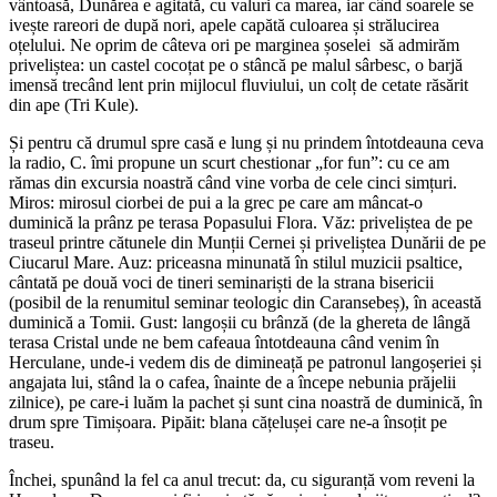
vântoasă, Dunărea e agitată, cu valuri ca marea, iar când soarele se
ivește rareori de după nori, apele capătă culoarea și strălucirea
oțelului. Ne oprim de câteva ori pe marginea șoselei să admirăm
priveliștea: un castel cocoțat pe o stâncă pe malul sârbesc, o barjă
imensă trecând lent prin mijlocul fluviului, un colț de cetate răsărit
din ape (Tri Kule).
Și pentru că drumul spre casă e lung și nu prindem întotdeauna ceva
la radio, C. îmi propune un scurt chestionar „for fun”: cu ce am
rămas din excursia noastră când vine vorba de cele cinci simțuri.
Miros: mirosul ciorbei de pui a la grec pe care am mâncat-o
duminică la prânz pe terasa Popasului Flora. Văz: priveliștea de pe
traseul printre cătunele din Munții Cernei și priveliștea Dunării de pe
Ciucarul Mare. Auz: priceasna minunată în stilul muzicii psaltice,
cântată pe două voci de tineri seminariști de la strana bisericii
(posibil de la renumitul seminar teologic din Caransebeș), în această
duminică a Tomii. Gust: langoșii cu brânză (de la ghereta de lângă
terasa Cristal unde ne bem cafeaua întotdeauna când venim în
Herculane, unde-i vedem dis de dimineață pe patronul langoșeriei și
angajata lui, stând la o cafea, înainte de a începe nebunia prăjelii
zilnice), pe care-i luăm la pachet și sunt cina noastră de duminică, în
drum spre Timișoara. Pipăit: blana cățelușei care ne-a însoțit pe
traseu.
Închei, spunând la fel ca anul trecut: da, cu siguranță vom reveni la