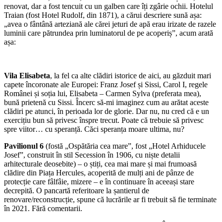
renovat, dar a fost tencuit cu un galben care îți zgârie ochii. Hotelul
Traian (fost Hotel Rudolf, din 1871), a cărui descriere sună așa:
„avea o fântână arteziană ale cărei jeturi de apă erau irizate de razele
luminii care pătrundea prin luminatorul de pe acoperiș”, acum arată
așa:
Vila Elisabeta
, la fel ca alte clădiri istorice de aici, au găzduit mari
capete încoronate ale Europei: Franz Josef și Sissi, Carol I, regele
Românei și soția lui, Elisabeta – Carmen Sylva (preferata mea),
bună prietenă cu Sissi. Încerc să-mi imaginez cum au arătat aceste
clădiri pe atunci, în perioada lor de glorie. Dar nu, nu cred că e un
exercițiu bun să privesc înspre trecut. Poate că trebuie să privesc
spre viitor… cu speranță. Căci speranța moare ultima, nu?
Pavilionul 6
(fostă „Ospătăria cea mare”, fost „Hotel Arhiducele
Josef”, construit în stil Secession în 1906, cu niște detalii
arhitecturale deosebite) – o știți, cea mai mare și mai frumoasă
clădire din Piața Hercules, acoperită de mulți ani de pânze de
protecție care fâlfâie, mizere – e în continuare în aceeași stare
decrepită. O pancartă referitoare la șantierul de
renovare/reconstrucție, spune că lucrările ar fi trebuit să fie terminate
în 2021. Fără comentarii.