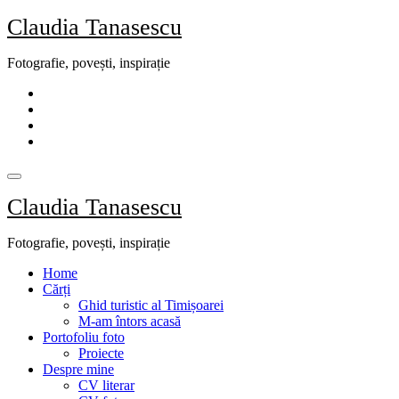
Skip
Claudia Tanasescu
to
content
Fotografie, povești, inspirație
Claudia Tanasescu
Fotografie, povești, inspirație
Home
Cărți
Ghid turistic al Timișoarei
M-am întors acasă
Portofoliu foto
Proiecte
Despre mine
CV literar