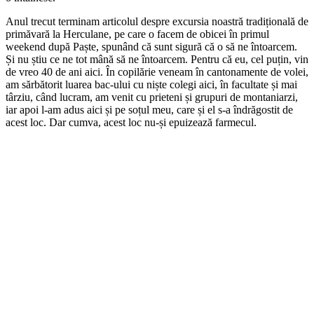
Anul trecut terminam articolul despre excursia noastră tradițională de
primăvară la Herculane, pe care o facem de obicei în primul
weekend după Paște, spunând că sunt sigură că o să ne întoarcem.
Și nu știu ce ne tot mână să ne întoarcem. Pentru că eu, cel puțin, vin
de vreo 40 de ani aici. În copilărie veneam în cantonamente de volei,
am sărbătorit luarea bac-ului cu niște colegi aici, în facultate și mai
târziu, când lucram, am venit cu prieteni și grupuri de montaniarzi,
iar apoi l-am adus aici și pe soțul meu, care și el s-a îndrăgostit de
acest loc. Dar cumva, acest loc nu-și epuizează farmecul.