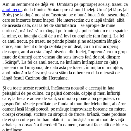
Am un sentiment de déjà-vu. Umblăm pe (aproape) același traseu ca
anul trecut
, de la Puntea Stoian spre cătunul Ineleț. Un cățel lățos (alt
Boby) se ia după noi și ne însoțește pe o bună bucată de traseu, după
care se întoarce brusc înapoi. Ne intersectăm cu o iapă tânără, albă,
de această dată, dar la fel de sturlubatică – se apropie de mine
curioasă, mă lasă să o mângâi pe frunte și apoi se întoarce cu spatele
la mine, cu intenția clară de a mă lovi cu copitele (am fugit). La fel
ca anul trecut, pe traseu ne prinde ploaia și ne adăpostim lângă o
cruce, anul trecut o troiță izolată pe un deal, cu un mic acoperiș
deasupra, anul acesta lângă biserica din Ineleț, împreună cu un grup
mare de drumeți care veneau din sens invers față de noi, dinspre
„Scărițe”. La fel ca anul trecut, ne întâlnim întâmplător cu (alți)
prieteni din Timișoara, de data asta pe traseu, în mijlocul munților,
apoi mâncăm la Cezar și seara stăm la o bere cu ei la o terasă de
lângă fostul Cazinou din Herculane.
Și cu toate aceste repetiții, încântarea noastră e aceeași în fața
peisajului de pe culme, cu pajiști domoale, căpițe și meri înfloriți
care, la fiecare adiere de vânt, scutură o ploaie albă pe poteci, cu
gospodării răzlețe profilate pe fundalul munților Mehedinți, ai căror
oameni lasă lângă potecă, pe măsuțe improvizate borcane cu miere,
ciorapi croșetați, sticluțe cu siropuri de fructe, brânză, toate produse
de ei și o cutie pentru bani alături – o rămășită a unui mod de viață
arhaic și o dovadă a încrederii în oameni, care-mi face atât de bine s-
o întâlnesc.