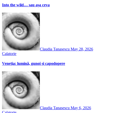
Into the wild… sau așa ceva
Claudia Tanasescu
May 28, 2026
Calatorie
Veneția: lumină, gunoi și capodopere
Claudia Tanasescu
May 6, 2026
Calatorie