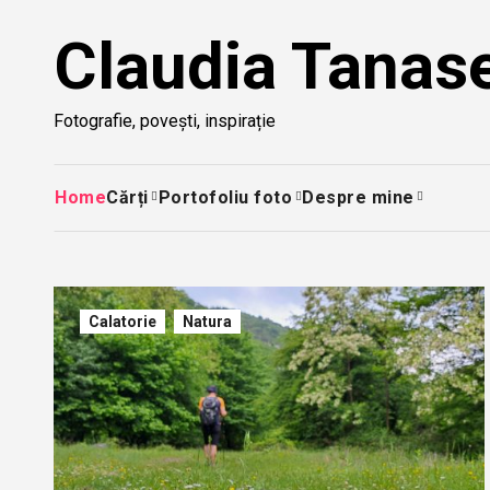
Skip
Claudia Tanas
to
content
Fotografie, povești, inspirație
Home
Cărți
Portofoliu foto
Despre mine
Calatorie
Natura