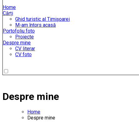
Home
Cărți
Ghid turistic al Timișoarei
M-am întors acasă
Portofoliu foto
Proiecte
Despre mine
CV literar
CV foto
Despre mine
Home
Despre mine