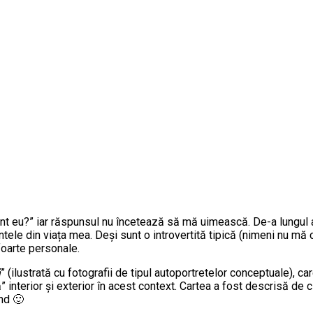
t eu?” iar răspunsul nu încetează să mă uimească. De-a lungul ani
tele din viața mea. Deși sunt o introvertită tipică (nimeni nu mă cr
foarte personale.
ă
” (ilustrată cu fotografii de tipul autoportretelor conceptuale), ca
interior și exterior în acest context. Cartea a fost descrisă de c
ând 🙂