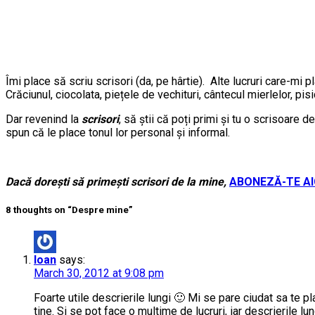
Îmi place să scriu scrisori (da, pe hârtie). Alte lucruri care-mi pla
Crăciunul, ciocolata, piețele de vechituri, cântecul mierlelor, pisi
Dar revenind la
scrisori
, să știi că poți primi și tu o scrisoare d
spun că le place tonul lor personal și informal.
Dacă dorești să primești scrisori de la mine,
ABONEZĂ-TE
AI
8 thoughts on “Despre mine”
Ioan
says:
March 30, 2012 at 9:08 pm
Foarte utile descrierile lungi 🙂 Mi se pare ciudat sa te pl
tine. Si se pot face o multime de lucruri, iar descrierile lu