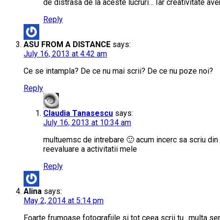
de distrasa de la aceste lucruri… Iar creativitate a
Reply
ASU FROM A DISTANCE
says:
July 16, 2013 at 4:42 am
Ce se intampla? De ce nu mai scrii? De ce nu poze noi?
Reply
Claudia Tanasescu
says:
July 16, 2013 at 10:34 am
multuemsc de intrebare 🙂 acum incerc sa scriu din n
reevaluare a activitatii mele
Reply
Alina
says:
May 2, 2014 at 5:14 pm
Foarte frumoase fotografiile si tot ceea scrii tu…multa se