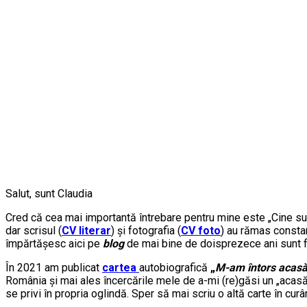
Salut, sunt Claudia
Cred că cea mai importantă întrebare pentru mine este „Cine sun
dar scrisul (
CV literar
) și fotografia (
CV foto
) au rămas constan
împărtășesc aici pe
blog
de mai bine de doisprezece ani sunt 
În 2021 am publicat
cartea
autobiografică
„
M-am întors acas
România și mai ales încercările mele de a-mi (re)găsi un „acasă” 
se privi în propria oglindă. Sper să mai scriu o altă carte în cur