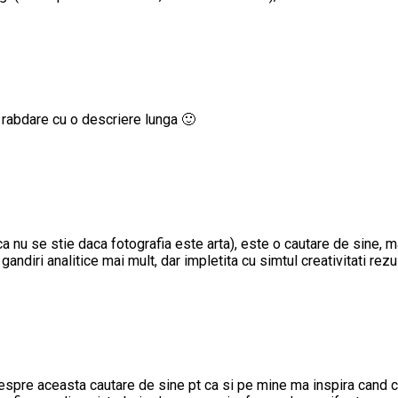
t rabdare cu o descriere lunga 🙂
ca nu se stie daca fotografia este arta), este o cautare de sine, 
andiri analitice mai mult, dar impletita cu simtul creativitati rezu
pre aceasta cautare de sine pt ca si pe mine ma inspira cand cite