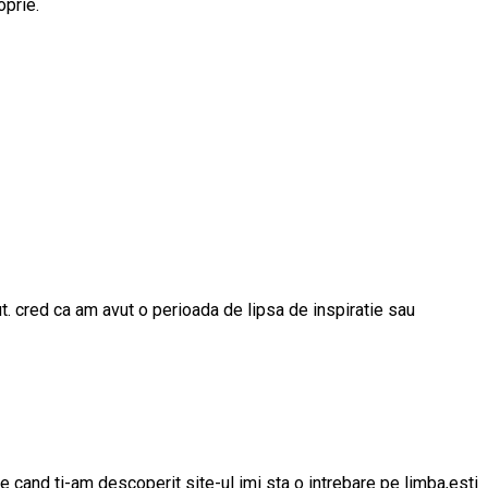
oprie.
t. cred ca am avut o perioada de lipsa de inspiratie sau
e cand ti-am descoperit site-ul imi sta o intrebare pe limba,esti