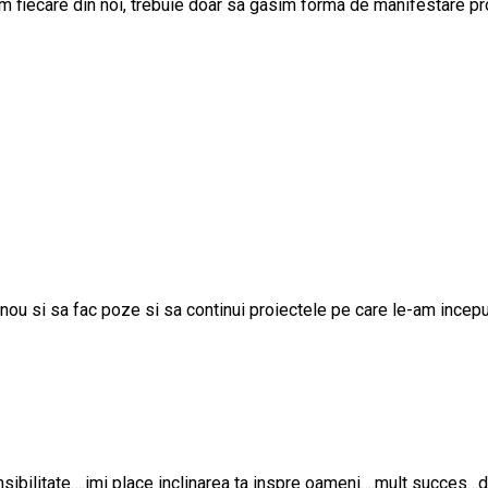
vem fiecare din noi, trebuie doar sa gasim forma de manifestare pr
ou si sa fac poze si sa continui proiectele pe care le-am incepu
nsibilitate….imi place inclinarea ta inspre oameni….mult succes…d