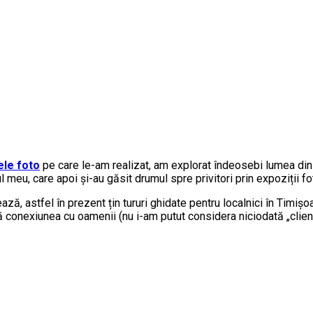
ele foto
pe care le-am realizat, am explorat îndeosebi lumea din
ul meu, care apoi și-au găsit drumul spre privitori prin expoziții fo
ă, astfel în prezent țin tururi ghidate pentru localnici în Timișoa
 conexiunea cu oamenii (nu i-am putut considera niciodată „clienț