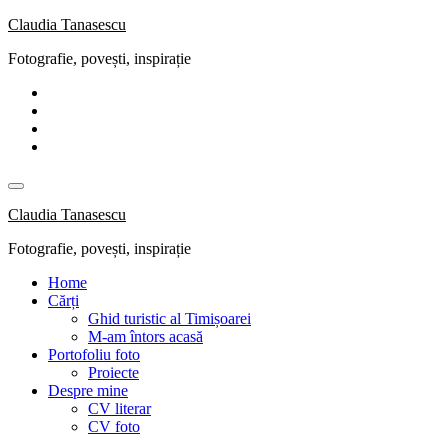
Skip
Claudia Tanasescu
to
Fotografie, povești, inspirație
content
Claudia Tanasescu
Fotografie, povești, inspirație
Home
Cărți
Ghid turistic al Timișoarei
M-am întors acasă
Portofoliu foto
Proiecte
Despre mine
CV literar
CV foto