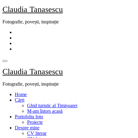
Skip
Claudia Tanasescu
to
content
Fotografie, povești, inspirație
Claudia Tanasescu
Fotografie, povești, inspirație
Home
Cărți
Ghid turistic al Timișoarei
M-am întors acasă
Portofoliu foto
Proiecte
Despre mine
CV literar