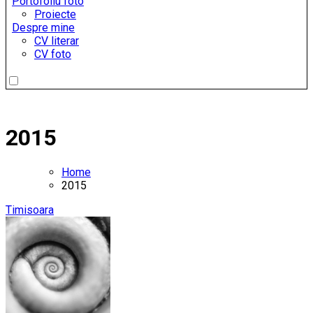
Portofoliu foto
Proiecte
Despre mine
CV literar
CV foto
2015
Home
2015
Timisoara