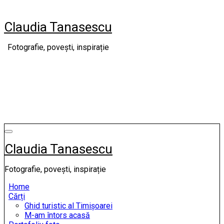
Skip
to
Claudia Tanasescu
content
Fotografie, povești, inspirație
Claudia Tanasescu
Fotografie, povești, inspirație
Home
Cărți
Ghid turistic al Timișoarei
M-am întors acasă