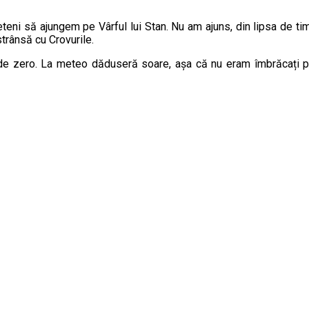
strânsă cu Crovurile.
de zero. La meteo dăduseră soare, așa că nu eram îmbrăcați pre