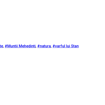
te
,
#Muntii Mehedinti
,
#natura
,
#varful lui Stan