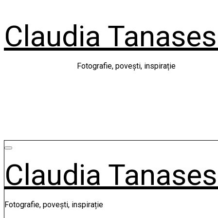
Skip
to
Claudia Tanase
content
Fotografie, povești, inspirație
Claudia Tanase
Fotografie, povești, inspirație