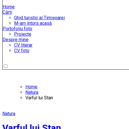
Home
Cărți
Ghid turistic al Timișoarei
M-am întors acasă
Portofoliu foto
Proiecte
Despre mine
CV literar
CV foto
Home
Natura
Varful lui Stan
Natura
Varful lui Stan