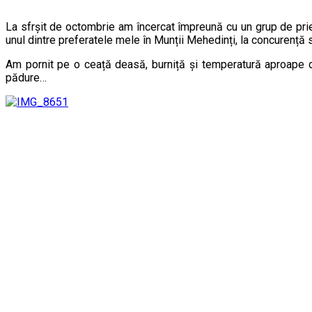
La sfrșit de octombrie am încercat împreună cu un grup de prieteni să ajungem pe Vârful lui Stan. Nu am ajuns, din lipsa de timp, dar drumeția a fost foarte faină. Iar traseul acesta a devenit
unul dintre preferatele mele în Munții Mehedinți, la concurență 
Am pornit pe o ceață deasă, burniță și temperatură aproape 
pădure…