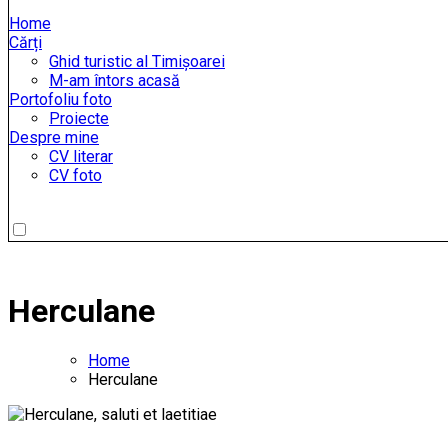
Home
Cărți
Ghid turistic al Timișoarei
M-am întors acasă
Portofoliu foto
Proiecte
Despre mine
CV literar
CV foto
Herculane
Home
Herculane