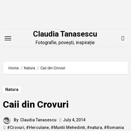
Skip
to
content
Claudia Tanasescu
Fotografie, povești, inspirație
Home
Natura
Caii din Crovuri
Natura
Caii din Crovuri
By
Claudia Tanasescu
July 4, 2014
#Crovuri
,
#Herculane
,
#Muntii Mehedinti
,
#natura
,
#Romania