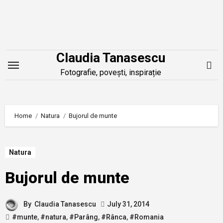
Skip
to
content
Claudia Tanasescu
Fotografie, povești, inspirație
Home
Natura
Bujorul de munte
Natura
Bujorul de munte
By
Claudia Tanasescu
July 31, 2014
#munte
,
#natura
,
#Parâng
,
#Rânca
,
#Romania