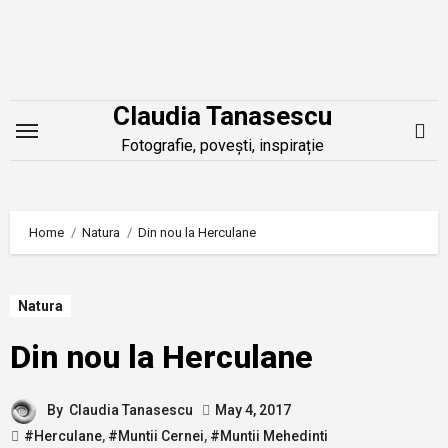
Skip
to
content
Claudia Tanasescu
Fotografie, povești, inspirație
Home
Natura
Din nou la Herculane
Natura
Din nou la Herculane
By
Claudia Tanasescu
May 4, 2017
#Herculane
,
#Muntii Cernei
,
#Muntii Mehedinti