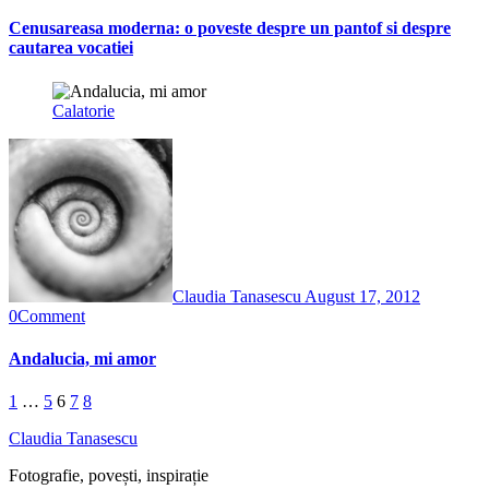
Cenusareasa moderna: o poveste despre un pantof si despre
cautarea vocatiei
Calatorie
Claudia Tanasescu
August 17, 2012
0
Comment
Andalucia, mi amor
Posts
1
…
5
6
7
8
pagination
Claudia Tanasescu
Fotografie, povești, inspirație