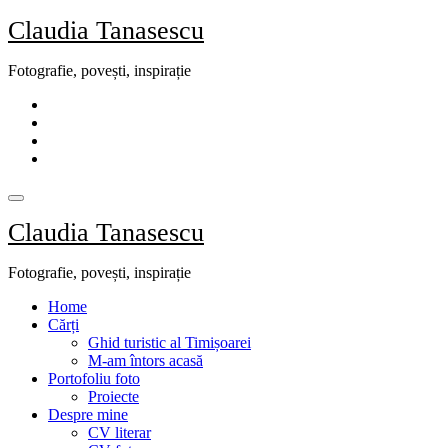
Skip
Claudia Tanasescu
to
content
Fotografie, povești, inspirație
Claudia Tanasescu
Fotografie, povești, inspirație
Home
Cărți
Ghid turistic al Timișoarei
M-am întors acasă
Portofoliu foto
Proiecte
Despre mine
CV literar