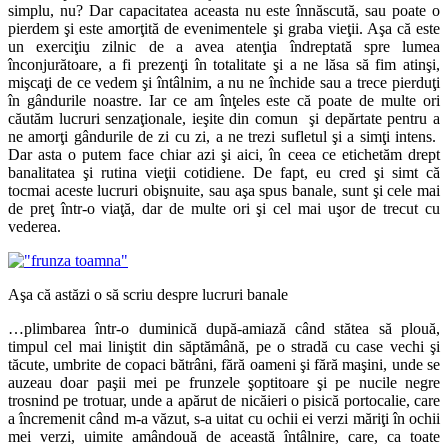
simplu, nu? Dar capacitatea aceasta nu este înnăscută, sau poate o
pierdem şi este amorţită de evenimentele şi graba vieţii. Aşa că este
un exerciţiu zilnic de a avea atenţia îndreptată spre lumea
înconjurătoare, a fi prezenţi în totalitate şi a ne lăsa să fim atinşi,
mişcaţi de ce vedem şi întâlnim, a nu ne închide sau a trece pierduţi
în gândurile noastre. Iar ce am înţeles este că poate de multe ori
căutăm lucruri senzaţionale, ieşite din comun şi depărtate pentru a
ne amorţi gândurile de zi cu zi, a ne trezi sufletul şi a simţi intens.
Dar asta o putem face chiar azi şi aici, în ceea ce etichetăm drept
banalitatea şi rutina vieţii cotidiene. De fapt, eu cred şi simt că
tocmai aceste lucruri obişnuite, sau aşa spus banale, sunt şi cele mai
de preţ într-o viaţă, dar de multe ori şi cel mai uşor de trecut cu
vederea.
Aşa că astăzi o să scriu despre lucruri banale
…plimbarea într-o duminică după-amiază când stătea să plouă,
timpul cel mai liniştit din săptămână, pe o stradă cu case vechi şi
tăcute, umbrite de copaci bătrâni, fără oameni şi fără maşini, unde se
auzeau doar paşii mei pe frunzele şoptitoare şi pe nucile negre
trosnind pe trotuar, unde a apărut de nicăieri o pisică portocalie, care
a încremenit când m-a văzut, s-a uitat cu ochii ei verzi măriţi în ochii
mei verzi, uimite amândouă de această întâlnire, care, ca toate