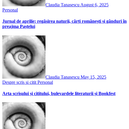
Claudia Tanasescu
August 6, 2025
Personal
Jurnal de aprilie: regăsirea naturii, cărți românești și gânduri în
preajma Paștelui
Claudia Tanasescu
May 15, 2025
Despre scris si citit
Personal
Arta scrisului și cititului, bulevardele literaturii și Bookfest