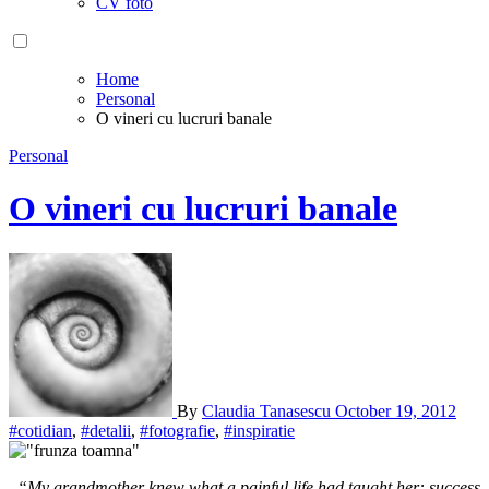
CV foto
Home
Personal
O vineri cu lucruri banale
Personal
O vineri cu lucruri banale
By
Claudia Tanasescu
October 19, 2012
#cotidian
,
#detalii
,
#fotografie
,
#inspiratie
“My grandmother knew what a painful life had taught her: success