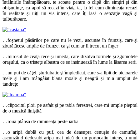
întâlnirile întâmplătoare, te scoate pentru o clipă din simţiri şi din
obişnuinţe, ca apoi să recazi în viaţa ta, la fel cum dimineaţa recazi
în realitate şi uiţi un vis intens, care îţi lasă o senzaţie vagă şi
tulburătoare.
…foşnetul păsărilor pe care nu le vezi, ascunse în frunziş, care-şi
zburătăcesc aripile de frunze, ca şi cum ar fi trecut un înger
…mirosul de ceaţă rece şi umedă, care dizolvă formele şi zgomotele
oraşului, ca o tristeţe albastra ce se insinuează în lume la lăsarea serii
…un pui de căţel, şturlubatic şi împiedicat, care s-a lipit de picioarele
mele şi i-am mângâiat blana moale şi neagră şi m-a umplut de
tandreţe
…clipocitul ploii pe asfalt şi pe tabla ferestrei, care-mi umple pieptul
de o muzică liniştită
…roua plânsă de dimineaţă peste iarbă
…o aripă dublă cu puf, cea de deasupra cenuşie de camuflaj,
ascunzând dedesubt aripa mai mică de un portocaliu intens, a unui