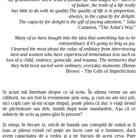
of failure, the truth of a life really
has little to do with its quality.The quality of life is in proportion,
always, to the capacity for delight.
The capacity for delight is the gift of paying attention.”
Julia
Cameron, “The Artist’s Way”
Many of us have bought into the idea that something has to be
extraordinary if it’s going to brig us joy.
I learned the most about the value of ordinary from interviewing
men and women who have experienced tremendous loss such as
loss of a child, violence, genocide, and trauma. The memories that
they held most sacred were ordinary, everyday moments.
(Brene
Brown – The Gifts of Imperfection)
Si acum mă întrebam despre ce să scriu. În ultima vreme nu am
călătorit, nu am fost la evenimente prin oraş, şi cum nu am nici job,
nici copii care să-mi ocupe timpul, poate părea că duc o viaţă destul
de plictisitoare sau deh, inutilă după toate standardele. Aşa că ce
subiecte de scris aş putea găsi în prezent?
Şi totuşi, în fiecare zi, oricât de banală sau cotropită de rutină ar fi
(sau ar părea) există cel puţin un lucru care să o lumineze, dacă
avem capacitatea de a vedea şi a ne bucura de acest ceva. Pare