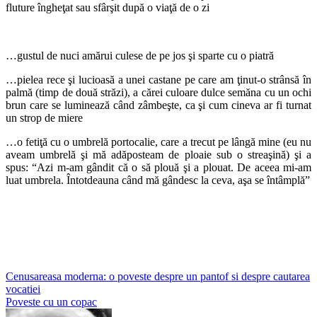
fluture îngheţat sau sfârşit după o viaţă de o zi
…gustul de nuci amărui culese de pe jos şi sparte cu o piatră
…pielea rece şi lucioasă a unei castane pe care am ţinut-o strânsă în
palmă (timp de două străzi), a cărei culoare dulce semăna cu un ochi
brun care se luminează când zâmbeşte, ca şi cum cineva ar fi turnat
un strop de miere
…o fetiţă cu o umbrelă portocalie, care a trecut pe lângă mine (eu nu
aveam umbrelă şi mă adăposteam de ploaie sub o streaşină) şi a
spus: “Azi m-am gândit că o să plouă şi a plouat. De aceea mi-am
luat umbrela. Întotdeauna când mă gândesc la ceva, aşa se întâmplă”
Post
Cenusareasa moderna: o poveste despre un pantof si despre cautarea
vocatiei
navigation
Poveste cu un copac