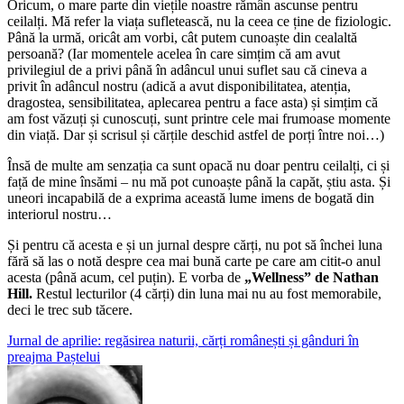
Oricum, o mare parte din viețile noastre rămân ascunse pentru
ceilalți. Mă refer la viața sufletească, nu la ceea ce ține de fiziologic.
Până la urmă, oricât am vorbi, cât putem cunoaște din cealaltă
persoană? (Iar momentele acelea în care simțim că am avut
privilegiul de a privi până în adâncul unui suflet sau că cineva a
privit în adâncul nostru (adică a avut disponibilitatea, atenția,
dragostea, sensibilitatea, aplecarea pentru a face asta) și simțim că
am fost văzuți și cunoscuți, sunt printre cele mai frumoase momente
din viață. Dar și scrisul și cărțile deschid astfel de porți între noi…)
Însă de multe am senzația ca sunt opacă nu doar pentru ceilalți, ci și
față de mine însămi – nu mă pot cunoaște până la capăt, știu asta. Și
uneori incapabilă de a exprima această lume imens de bogată din
interiorul nostru…
Și pentru că acesta e și un jurnal despre cărți, nu pot să închei luna
fără să las o notă despre cea mai bună carte pe care am citit-o anul
acesta (până acum, cel puțin). E vorba de
„Wellness” de Nathan
Hill.
Restul lecturilor (4 cărți) din luna mai nu au fost memorabile,
deci le trec sub tăcere.
Post
Jurnal de aprilie: regăsirea naturii, cărți românești și gânduri în
preajma Paștelui
navigation