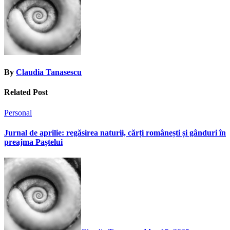
By
Claudia Tanasescu
Related Post
Personal
Jurnal de aprilie: regăsirea naturii, cărți românești și gânduri în
preajma Paștelui