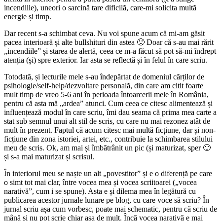
incendiile), uneori o sarcină tare dificilă, care-mi solicita multă
energie și timp.
Dar recent s-a schimbat ceva. Nu voi spune acum că mi-am găsit
pacea interioară și alte bullshituri din astea 🙂 Doar că s-au mai rărit
„incendiile” și starea de alertă, ceea ce m-a făcut să pot să-mi îndrept
atenția (și) spre exterior. Iar asta se reflectă și în felul în care scriu.
Totodată, și lecturile mele s-au îndepărtat de domeniul cărților de
psihologie/self-help/dezvoltare personală, din care am citit foarte
mult timp de vreo 5-6 ani în perioada întoarcerii mele în România,
pentru că asta mă „ardea” atunci. Cum ceea ce citesc alimentează și
influențează modul în care scriu, îmi dau seama că prima mea carte a
stat sub semnul unui alt stil de scris, cu care nu mai rezonez atât de
mult în prezent. Faptul că acum citesc mai multă ficțiune, dar și non-
ficțiune din zona istoriei, artei, etc., contribuie la schimbarea stilului
meu de scris. Ok, am mai și îmbătrânit un pic (și maturizat, sper 🙂
și s-a mai maturizat și scrisul.
În interiorul meu se naște un alt „povestitor” și e o diferență pe care
o simt tot mai clar, între vocea mea și vocea scriitoarei („vocea
narativă”, cum i se spune). Asta e și dilema mea în legătură cu
publicarea acestor jurnale lunare pe blog, cu care voce să scriu? În
jurnal scriu așa cum vorbesc, poate mai schematic, pentru că scriu de
mână și nu pot scrie chiar așa de mult. Încă vocea narativă e mai