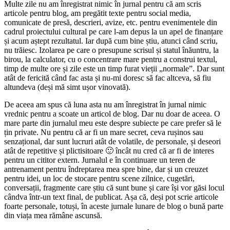
Multe zile nu am înregistrat nimic în jurnal pentru că am scris
articole pentru blog, am pregătit texte pentru social media,
comunicate de presă, descrieri, avize, etc. pentru evenimentele din
cadrul proiectului cultural pe care l-am depus la un apel de finanțare
și acum aștept rezultatul. Iar după cum bine știu, atunci când scriu,
nu trăiesc. Izolarea pe care o presupune scrisul și statul înăuntru, la
birou, la calculator, cu o concentrare mare pentru a construi textul,
timp de multe ore și zile este un timp furat vieții „normale”. Dar sunt
atât de fericită când fac asta și nu-mi doresc să fac altceva, să fiu
altundeva (deși mă simt ușor vinovată).
De aceea am spus că luna asta nu am înregistrat în jurnal nimic
vrednic pentru a scoate un articol de blog. Dar nu doar de aceea. O
mare parte din jurnalul meu este despre subiecte pe care prefer să le
țin private. Nu pentru că ar fi un mare secret, ceva rușinos sau
senzațional, dar sunt lucruri atât de volatile, de personale, și deseori
atât de repetitive și plictisitoare 🙂 încât nu cred că ar fi de interes
pentru un cititor extern. Jurnalul e în continuare un teren de
antrenament pentru îndreptarea mea spre bine, dar și un creuzet
pentru idei, un loc de stocare pentru scene zilnice, cugetări,
conversații, fragmente care știu că sunt bune și care își vor găsi locul
cândva într-un text final, de publicat. Așa că, deși pot scrie articole
foarte personale, totuși, în aceste jurnale lunare de blog o bună parte
din viața mea rămâne ascunsă.