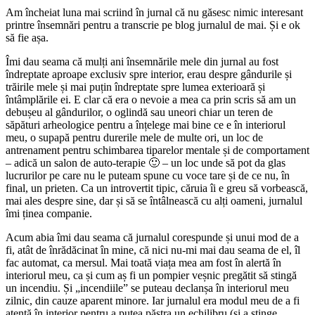
Am încheiat luna mai scriind în jurnal că nu găsesc nimic interesant
printre însemnări pentru a transcrie pe blog jurnalul de mai. Și e ok
să fie așa.
Îmi dau seama că mulți ani însemnările mele din jurnal au fost
îndreptate aproape exclusiv spre interior, erau despre gândurile și
trăirile mele și mai puțin îndreptate spre lumea exterioară și
întâmplările ei. E clar că era o nevoie a mea ca prin scris să am un
debușeu al gândurilor, o oglindă sau uneori chiar un teren de
săpături arheologice pentru a înțelege mai bine ce e în interiorul
meu, o supapă pentru durerile mele de multe ori, un loc de
antrenament pentru schimbarea tiparelor mentale și de comportament
– adică un salon de auto-terapie 🙂 – un loc unde să pot da glas
lucrurilor pe care nu le puteam spune cu voce tare și de ce nu, în
final, un prieten. Ca un introvertit tipic, căruia îi e greu să vorbească,
mai ales despre sine, dar și să se întâlnească cu alți oameni, jurnalul
îmi ținea companie.
Acum abia îmi dau seama că jurnalul corespunde și unui mod de a
fi, atât de înrădăcinat în mine, că nici nu-mi mai dau seama de el, îl
fac automat, ca mersul. Mai toată viața mea am fost în alertă în
interiorul meu, ca și cum aș fi un pompier veșnic pregătit să stingă
un incendiu. Și „incendiile” se puteau declanșa în interiorul meu
zilnic, din cauze aparent minore. Iar jurnalul era modul meu de a fi
atentă în interior pentru a putea păstra un echilibru (și a stinge