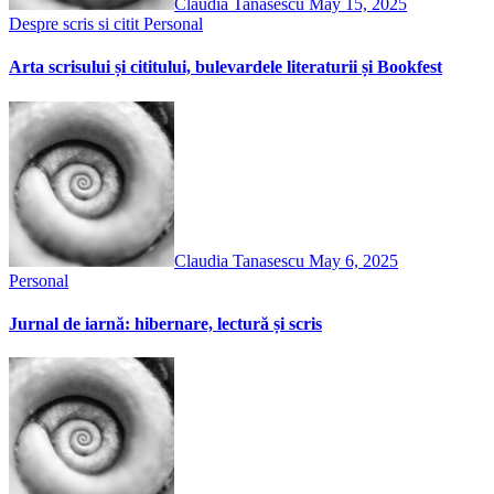
Claudia Tanasescu
May 15, 2025
Despre scris si citit
Personal
Arta scrisului și cititului, bulevardele literaturii și Bookfest
Claudia Tanasescu
May 6, 2025
Personal
Jurnal de iarnă: hibernare, lectură și scris