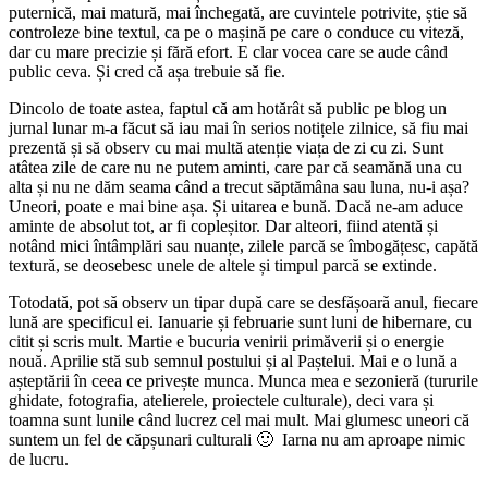
puternică, mai matură, mai închegată, are cuvintele potrivite, știe să
controleze bine textul, ca pe o mașină pe care o conduce cu viteză,
dar cu mare precizie și fără efort. E clar vocea care se aude când
public ceva. Și cred că așa trebuie să fie.
Dincolo de toate astea, faptul că am hotărât să public pe blog un
jurnal lunar m-a făcut să iau mai în serios notițele zilnice, să fiu mai
prezentă și să observ cu mai multă atenție viața de zi cu zi. Sunt
atâtea zile de care nu ne putem aminti, care par că seamănă una cu
alta și nu ne dăm seama când a trecut săptămâna sau luna, nu-i așa?
Uneori, poate e mai bine așa. Și uitarea e bună. Dacă ne-am aduce
aminte de absolut tot, ar fi copleșitor. Dar alteori, fiind atentă și
notând mici întâmplări sau nuanțe, zilele parcă se îmbogățesc, capătă
textură, se deosebesc unele de altele și timpul parcă se extinde.
Totodată, pot să observ un tipar după care se desfășoară anul, fiecare
lună are specificul ei. Ianuarie și februarie sunt luni de hibernare, cu
citit și scris mult. Martie e bucuria venirii primăverii și o energie
nouă. Aprilie stă sub semnul postului și al Paștelui. Mai e o lună a
așteptării în ceea ce privește munca. Munca mea e sezonieră (tururile
ghidate, fotografia, atelierele, proiectele culturale), deci vara și
toamna sunt lunile când lucrez cel mai mult. Mai glumesc uneori că
suntem un fel de căpșunari culturali 🙂 Iarna nu am aproape nimic
de lucru.