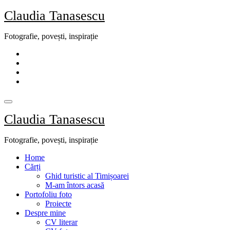
Skip
Claudia Tanasescu
to
content
Fotografie, povești, inspirație
Claudia Tanasescu
Fotografie, povești, inspirație
Home
Cărți
Ghid turistic al Timișoarei
M-am întors acasă
Portofoliu foto
Proiecte
Despre mine
CV literar