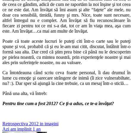
de ceea ce gândim, adică de cum ne raportăm la noi înşine şi tot ceea
ce ne este dat. Am învăţat să îmi asum şi alte “faţete” ale mele, nu
doar cea sensibilă, timidă, funny şi mrs. Nice, toate sunt necesare,
altfel întregul nu e complet. Am învăţat să fiu recunoscătoare în
fiecare zi pentru tot ce mi s-a dat, tot ce am în viaţa mea, aşa cum
este. Am învăţat…ca mai am multe de învăţat.
Poate că toate aceste lucruri le puteţi citi într-o carte sau le puteţi
spune şi voi, probabil că şi eu le-am mai citit, discutat, întâlnit într-o
formă sau alta. Dar cred că ştim prea bine că până nu le descoperim
pe pielea noastră, cu mintea noastră, prin experienţele noastre şi mai
ales prin suferinţele noastre, nu au valoare.
Ca întotdeauna când scriu ceva foarte personal, îi dau drumul în
lume cu emoţie şi oarecare strângere de inimă (îi zice vulnerabiltate,
nu? :). Dar sper să ajungă la cine trebuie, ca un mesaj într-o sticlă…
Până una alta, vă întreb:
Pentru tine cum a fost 2012? Ce ţi-a adus, ce te-a învăţat?
Post
Retrospectiva 2012 in imagini
Azi am implinit 1 an
navigation