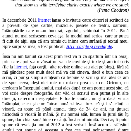
that show us with terrifying clarity exactly where we are stuck
(Pema Chodron)
In decembrie 2011
liternet
lansa o invitatie catre cititori si scriitori de
a povesti de spre cartile, muzicile, piesele de teatru, oamenii,
întâmplările care ne-au bucurat, zguduit, schimbat în 2011. Până
atunci nu mai scrisesem ceva aşa, la modul mai serios, care ar putea
fi citit de alţii, aşa că am trimis cu inima cam strânsă şi textul meu.
Spre surpriza mea, a fost publicat:
2011, cărţile şi revelaţiile
.
Însă nu am bănuit că acest prim text va fi ca spărtură într-un baraj,
prin care apoi s-a revărsat un val de cuvinte şi texte şi am tot scris
(fie la
liternet
, faţa carţii, alte reviste online sau aici pe blog), fără să
mă gândesc prea mult dacă mă va citi cineva, dacă e bun ceea ce
scriu, ci pur şi simplu simţeam că trebuie să scriu şi mai ales că am
de spus ceva, deşi nici mie nu mi-era prea clar ce. Oricum, eu
credeam la începutul anului, mai ales după ce am pornit acest site, că
voi scrie despre fotografie, dar văd că scrisul m-a purtat şi în alte
direcţii, oarecum neaşteptate. E foarte ciudat, nu ştiu dacă vi s-a
întâmplat, e ca şi cum într-o bună zi te-ai trezi că ştii să cânţi la
vioară, cu toate că până atunci, timp de 34 de ani, nu ţinusei
niciodată o vioară în mână. Şi nu numai atât, lumea în jurul tău îţi
spune, dar chiar sună bine ce cânţi. Încă sunt uimită. Deci aş fi putut
spune că revelaţia anului 2012 a fost scrisul. Însă acum la sfârşitul
anului pot spune că aceasta a fost cea mai neînsemnată dintre