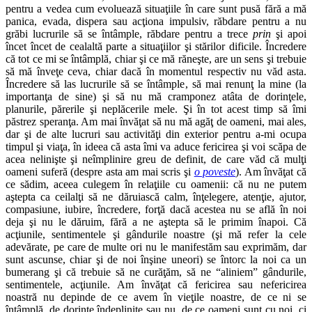
pentru a vedea cum evoluează situaţiile în care sunt pusă fără a mă
panica, evada, dispera sau acţiona impulsiv, răbdare pentru a nu
grăbi lucrurile să se întâmple, răbdare pentru a trece
prin
şi apoi
încet încet de cealaltă parte a situaţiilor şi stărilor dificile. Încredere
că tot ce mi se întâmplă, chiar şi ce mă răneşte, are un sens şi trebuie
să mă înveţe ceva, chiar dacă în momentul respectiv nu văd asta.
Încredere să las lucrurile să se întâmple, să mai renunţ la mine (la
importanţa de sine) şi să nu mă cramponez atâta de dorinţele,
planurile, părerile şi neplăcerile mele. Şi în tot acest timp să îmi
păstrez speranţa. Am mai învăţat să nu mă agăţ de oameni, mai ales,
dar şi de alte lucruri sau activităţi din exterior pentru a-mi ocupa
timpul şi viaţa, în ideea că asta îmi va aduce fericirea şi voi scăpa de
acea nelinişte şi neîmplinire greu de definit, de care văd că mulţi
oameni suferă (despre asta am mai scris şi
o poveste
). Am învăţat că
ce sădim, aceea culegem în relaţiile cu oamenii: că nu ne putem
aştepta ca ceilalţi să ne dăruiască calm, înţelegere, atenţie, ajutor,
compasiune, iubire, încredere, forţă dacă acestea nu se află în noi
deja şi nu le dăruim, fără a ne aştepta să le primim înapoi. Că
acţiunile, sentimentele şi gândurile noastre (şi mă refer la cele
adevărate, pe care de multe ori nu le manifestăm sau exprimăm, dar
sunt ascunse, chiar şi de noi înşine uneori) se întorc la noi ca un
bumerang şi că trebuie să ne curăţăm, să ne “aliniem” gândurile,
sentimentele, acţiunile. Am învăţat că fericirea sau nefericirea
noastră nu depinde de ce avem în vieţile noastre, de ce ni se
întâmplă, de dorinţe îndeplinite sau nu, de ce oameni sunt cu noi, ci