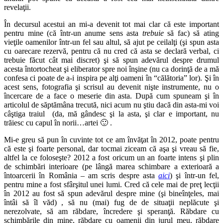
revelaţii.
În decursul acestui an mi-a devenit tot mai clar că este important
pentru mine (că într-un anume sens asta
trebuie
să fac) să ating
vieţile oamenilor într-un fel sau altul, să ajut pe ceilalţi (şi spun asta
cu oarecare rezervă, pentru că nu cred că asta se declară verbal, ci
trebuie făcut cât mai discret) şi să spun adevărul despre drumul
acesta întortocheat şi eliberator spre noi înşine (nu ca dorinţă de a mă
confesa ci poate de a-i inspira pe alţi oameni în “călătoria” lor). Şi în
acest sens, fotografia şi scrisul au devenit nişte instrumente, nu o
încercare de a face o meserie din asta. După cum spuneam şi în
articolul de săptămâna trecută, nici acum nu ştiu dacă din asta-mi voi
câştiga traiul (da, mă gândesc şi la asta, şi clar e important, nu
trăiesc cu capul în norii…artei 🙂 .
Mi-e greu să pun în cuvinte tot ce am învăţat în 2012, poate pentru
că este şi foarte personal, dar tocmai ziceam că aşa şi vreau să fie,
altfel la ce foloseşte? 2012 a fost oricum un an foarte intens şi plin
de schimbări interioare (pe lângă marea schimbare a exterioară a
întoarcerii în România – am scris despre asta
aici
) şi într-un fel,
pentru mine a fost sfârşitul unei lumi. Cred că cele mai de preţ lecţii
în 2012 au fost să spun adevărul despre mine (şi bineînţeles, mai
întâi să îl văd) , să nu (mai) fug de de situaţii neplăcute şi
nerezolvate, să am răbdare, încredere şi speranţă. Răbdare cu
schimbările din mine, răbdare cu oamenii din jurul meu, răbdare