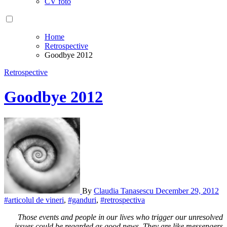
CV foto
Home
Retrospective
Goodbye 2012
Retrospective
Goodbye 2012
By
Claudia Tanasescu
December 29, 2012
#articolul de vineri
,
#ganduri
,
#retrospectiva
Those events and people in our lives who trigger our unresolved
issues could be regarded as good news. They are like messengers