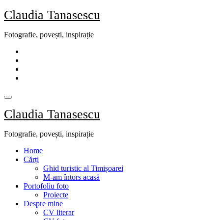
Skip
Claudia Tanasescu
to
content
Fotografie, povești, inspirație
Claudia Tanasescu
Fotografie, povești, inspirație
Home
Cărți
Ghid turistic al Timișoarei
M-am întors acasă
Portofoliu foto
Proiecte
Despre mine
CV literar