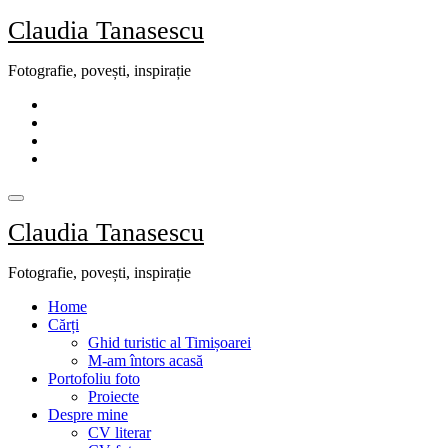
Skip
Claudia Tanasescu
to
content
Fotografie, povești, inspirație
Claudia Tanasescu
Fotografie, povești, inspirație
Home
Cărți
Ghid turistic al Timișoarei
M-am întors acasă
Portofoliu foto
Proiecte
Despre mine
CV literar