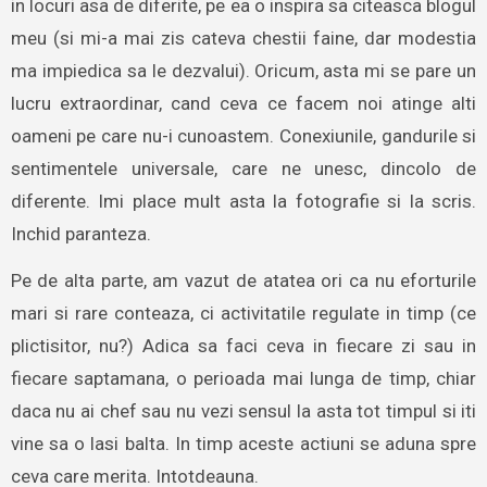
in locuri asa de diferite, pe ea o inspira sa citeasca blogul
meu (si mi-a mai zis cateva chestii faine, dar modestia
ma impiedica sa le dezvalui). Oricum, asta mi se pare un
lucru extraordinar, cand ceva ce facem noi atinge alti
oameni pe care nu-i cunoastem. Conexiunile, gandurile si
sentimentele universale, care ne unesc, dincolo de
diferente. Imi place mult asta la fotografie si la scris.
Inchid paranteza.
Pe de alta parte, am vazut de atatea ori ca nu eforturile
mari si rare conteaza, ci activitatile regulate in timp (ce
plictisitor, nu?) Adica sa faci ceva in fiecare zi sau in
fiecare saptamana, o perioada mai lunga de timp, chiar
daca nu ai chef sau nu vezi sensul la asta tot timpul si iti
vine sa o lasi balta. In timp aceste actiuni se aduna spre
ceva care merita. Intotdeauna.