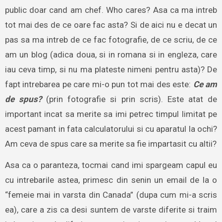
public doar cand am chef. Who cares? Asa ca ma intreb
tot mai des de ce oare fac asta? Si de aici nu e decat un
pas sa ma intreb de ce fac fotografie, de ce scriu, de ce
am un blog (adica doua, si in romana si in engleza, care
iau ceva timp, si nu ma plateste nimeni pentru asta)? De
fapt intrebarea pe care mi-o pun tot mai des este:
Ce am
de spus?
(prin fotografie si prin scris). Este atat de
important incat sa merite sa imi petrec timpul limitat pe
acest pamant in fata calculatorului si cu aparatul la ochi?
Am ceva de spus care sa merite sa fie impartasit cu altii?
Asa ca o paranteza, tocmai cand imi spargeam capul eu
cu intrebarile astea, primesc din senin un email de la o
“femeie mai in varsta din Canada” (dupa cum mi-a scris
ea), care a zis ca desi suntem de varste diferite si traim