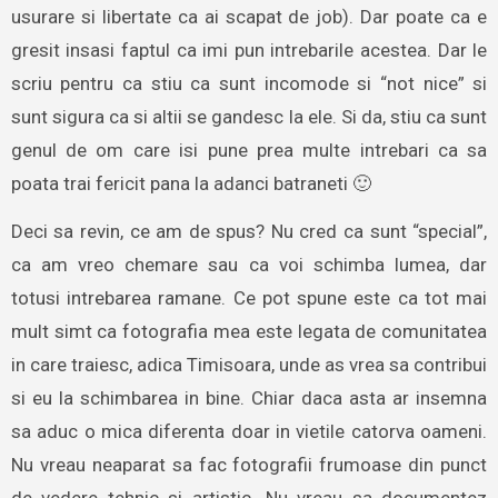
usurare si libertate ca ai scapat de job). Dar poate ca e
gresit insasi faptul ca imi pun intrebarile acestea. Dar le
scriu pentru ca stiu ca sunt incomode si “not nice” si
sunt sigura ca si altii se gandesc la ele. Si da, stiu ca sunt
genul de om care isi pune prea multe intrebari ca sa
poata trai fericit pana la adanci batraneti 🙂
Deci sa revin, ce am de spus? Nu cred ca sunt “special”,
ca am vreo chemare sau ca voi schimba lumea, dar
totusi intrebarea ramane. Ce pot spune este ca tot mai
mult simt ca fotografia mea este legata de comunitatea
in care traiesc, adica Timisoara, unde as vrea sa contribui
si eu la schimbarea in bine. Chiar daca asta ar insemna
sa aduc o mica diferenta doar in vietile catorva oameni.
Nu vreau neaparat sa fac fotografii frumoase din punct
de vedere tehnic si artistic. Nu vreau sa documentez