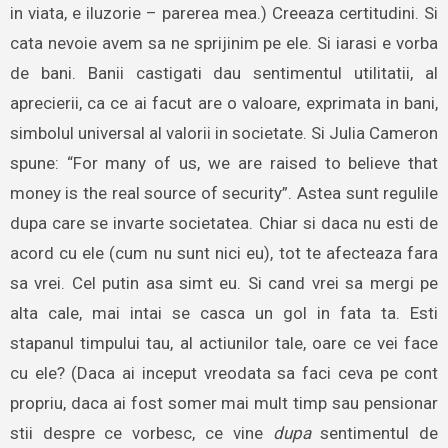
in viata, e iluzorie – parerea mea.) Creeaza certitudini. Si
cata nevoie avem sa ne sprijinim pe ele. Si iarasi e vorba
de bani. Banii castigati dau sentimentul utilitatii, al
aprecierii, ca ce ai facut are o valoare, exprimata in bani,
simbolul universal al valorii in societate. Si Julia Cameron
spune: “For many of us, we are raised to believe that
money is the real source of security”. Astea sunt regulile
dupa care se invarte societatea. Chiar si daca nu esti de
acord cu ele (cum nu sunt nici eu), tot te afecteaza fara
sa vrei. Cel putin asa simt eu. Si cand vrei sa mergi pe
alta cale, mai intai se casca un gol in fata ta. Esti
stapanul timpului tau, al actiunilor tale, oare ce vei face
cu ele? (Daca ai inceput vreodata sa faci ceva pe cont
propriu, daca ai fost somer mai mult timp sau pensionar
stii despre ce vorbesc, ce vine
dupa
sentimentul de