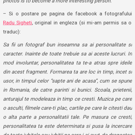
photos is to become a more interesting person.”
– Si o postare pe pagina de facebook a fotografului
Radu Sigheti
, original in engleza (si mi-am permis sa o
traduc):
Sa fii un fotograf bun inseamna sa ai personalitate si
caracter. Inainte de toate trebuie sa ai aceste lucruri. In
mod involuntar, personalitatea ta te-a atras spre ideile
din acest fragment. Formarea ta are loc in timp, incet si
usor, in timpul celor “sapte ani de acasa”, cum se spune
in Romania, de catre parinti si bunici. Scoala, prietenii,
anturajul te modeleaza in timp ce cresti. Muzica pe care
o asculti, filmele care-ti plac, cartile pe care le citesti dau
o alta parte a personalitatii tale. Pe masura ce cresti,
personalitatea ta este determinata si pusa la incercare
de toate iubitele sau iubitii pe care i-ai avut, de dragostea