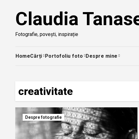
Skip
Claudia Tanas
to
content
Fotografie, povești, inspirație
Home
Cărți
Portofoliu foto
Despre mine
creativitate
Despre fotografie