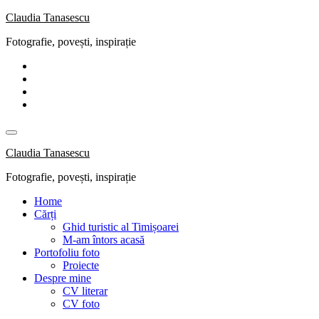
Skip
Claudia Tanasescu
to
Fotografie, povești, inspirație
content
Claudia Tanasescu
Fotografie, povești, inspirație
Home
Cărți
Ghid turistic al Timișoarei
M-am întors acasă
Portofoliu foto
Proiecte
Despre mine
CV literar
CV foto