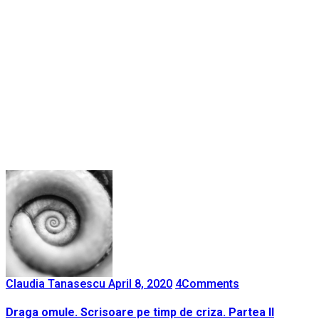
Claudia Tanasescu
April 8, 2020
4
Comments
Draga omule. Scrisoare pe timp de criza. Partea II