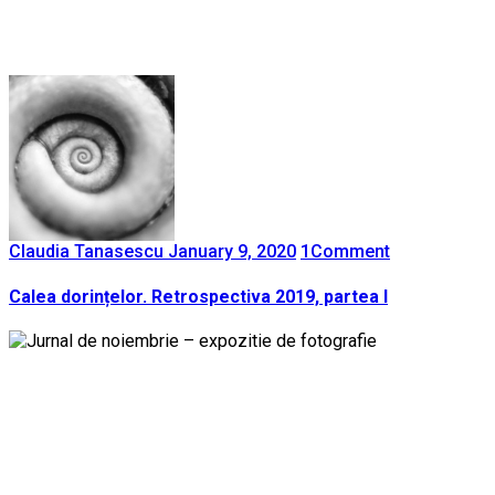
Claudia Tanasescu
January 9, 2020
1
Comment
Calea dorințelor. Retrospectiva 2019, partea I