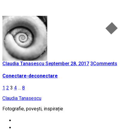
Claudia Tanasescu
September 28, 2017
3
Comments
Conectare-deconectare
Posts
1
2
3
4
…
8
pagination
Claudia Tanasescu
Fotografie, povești, inspirație