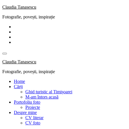
Skip
Claudia Tanasescu
to
Fotografie, povești, inspirație
content
Claudia Tanasescu
Fotografie, povești, inspirație
Home
Cărți
Ghid turistic al Timișoarei
M-am întors acasă
Portofoliu foto
Proiecte
Despre mine
CV literar
CV foto