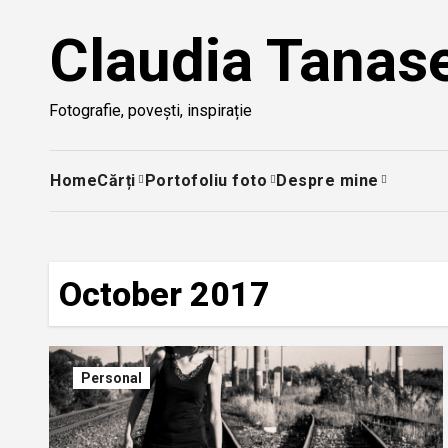
Skip
Claudia Tanas
to
content
Fotografie, povești, inspirație
Home
Cărți
Portofoliu foto
Despre mine
October 2017
Personal