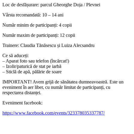
Loc de desfășurare: parcul Gheorghe Doja / Plevnei
Vârsta recomandată: 10 – 14 ani
Număr minim de participanți: 4 copii
Număr maxim de participanți: 12 copii
Trainere: Claudia Tănăsescu și Luiza Alecsandru
Ce să aduceți:
– Aparat foto sau telefon (încărcat!)
– Izolir/paturică de stat pe iarbă
– Sticlă de apă, pălărie de soare
IMPORTANT! Avem grijă de sănătatea dumneavoastră. Este un
eveniment în aer liber, cu număr limitat de participanți, cu
respectarea distanței.
Eveniment facebook:
https://www.facebook.com/events/323378035337787/