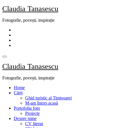
Skip
Claudia Tanasescu
to
content
Fotografie, povești, inspirație
Claudia Tanasescu
Fotografie, povești, inspirație
Home
Cărți
Ghid turistic al Timișoarei
M-am întors acasă
Portofoliu foto
Proiecte
Despre mine
CV literar