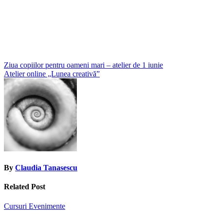
Post
Ziua copiilor pentru oameni mari – atelier de 1 iunie
Atelier online „Lunea creativă”
navigation
By
Claudia Tanasescu
Related Post
Cursuri
Evenimente