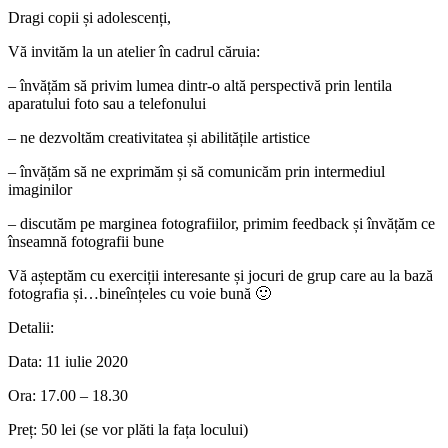
Dragi copii și adolescenți,
Vă invităm la un atelier în cadrul căruia:
– învățăm să privim lumea dintr-o altă perspectivă prin lentila
aparatului foto sau a telefonului
– ne dezvoltăm creativitatea și abilitățile artistice
– învățăm să ne exprimăm și să comunicăm prin intermediul
imaginilor
– discutăm pe marginea fotografiilor, primim feedback și învățăm ce
înseamnă fotografii bune
Vă așteptăm cu exerciții interesante și jocuri de grup care au la bază
fotografia și…bineînțeles cu voie bună 🙂
Detalii:
Data: 11 iulie 2020
Ora: 17.00 – 18.30
Preț: 50 lei (se vor plăti la fața locului)