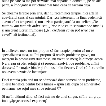
bună pe care să mă pot dezvolta mai departe în domeniu, pe de altă
parte, a îmbogățit și structurat mai bine ceea ce făceam deja.
Se cheamă terapie prin artă, dar nu facem nici terapie, nici artă în
adevăratul sens al cuvântului. Dar…ce interesant, la final vedem că
a avut efect terapeutic (cum a zis o participantă la un atelier: „
De
mult nu am mai râs atâta
” sau
„Plec cu așa un sentiment de bine”
)
și am creat lucruri frumoase („
Nu credeam că eu pot scrie așa
ceva!
”, alt testimonial).
În atelierele mele nu îmi propun să fac terapie, pentru că nu e
specializarea mea, nu îmi propun să rezolv probleme grave, nu
mergem în profunzimi dureroase, nu vreau să merg în direcția aceea.
Nu vreau să ofer soluții și să propun rezolvări de probleme, ci îmi
doresc să încurajez binele și frumosul din fiecare. Cred că fiecare din
noi avem nevoie de încurajare.
Deci terapia prin artă nu se adresează doar oamenilor cu probleme,
ci este benefică pentru toată lumea – spun asta după ce am testat-o
pe mama, pe soțul meu și pe prieteni 🙂
Și nu în ultimul rând, să faci asta nu de unul singur, ci într-un grup,
îmbogățește această experiență.