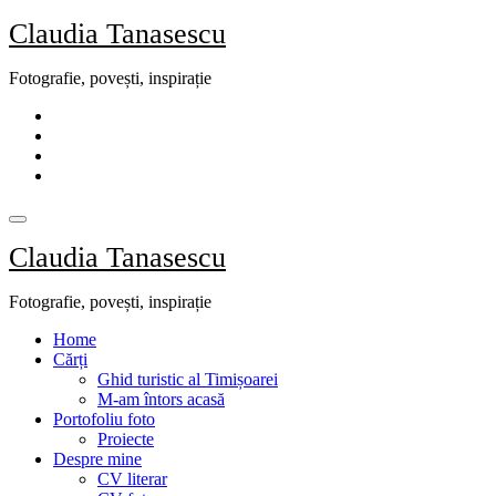
Skip
Claudia Tanasescu
to
content
Fotografie, povești, inspirație
Claudia Tanasescu
Fotografie, povești, inspirație
Home
Cărți
Ghid turistic al Timișoarei
M-am întors acasă
Portofoliu foto
Proiecte
Despre mine
CV literar