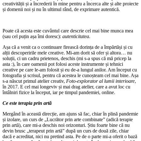
creativității și a încrederii în mine pentru a încerca alte și alte proiecte
și domenii noi și nu în ultimul rând, de exprimare autentică.
Poate că acesta este cuvântul care descrie cel mai bine munca mea
(sau cel puțin așa îmi doresc):
autenticitatea
.
Așa că a venit ca o continuare firească dorința de a împărtăși și cu
alții descoperirile mele creative. Mi-am dorit să ofer și altora… nu
soluții, ci un cadru prietenos, deschis (mi s-a spus că mă pricep la
asta :), în care oamenii pot folosi aceste instrumente și tehnici
creative pe care le-am folosit și eu de-a lungul anilor. Am început cu
fotografia și scrisul, pentru că acestea le cunoșteam cel mai bine. Așa
s-a născut primul atelier creativ,
Foto-explorator al lumii interioare
,
în 2017. E cel mai longeviv și mai drag atelier, care a avut loc cu
întâlniri fizice la început, iar pe timpul pandemiei, online.
Ce este terapia prin artă
Mergând în această direcție, am ajuns să fac, chiar în plină pandemie
și izolare, un curs de „Lucrător prin arte combinate” (adică terapie
prin artă), care mi-a deschis noi orizonturi. Știu foarte bine că nu
devin brusc „terapeut prin artă” după un curs de două zile, chiar
dacă e acreditat, nici nu pretind asta. Pe de o parte mi-a oferit o bază