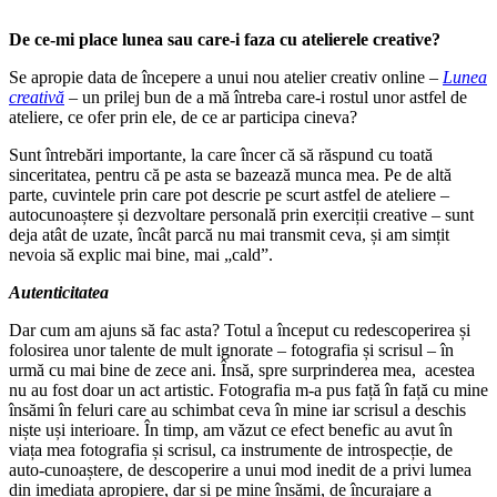
De ce-mi place lunea sau care-i faza cu atelierele creative?
Se apropie data de începere a unui nou atelier creativ online –
Lunea
creativă
– un prilej bun de a mă întreba care-i rostul unor astfel de
ateliere, ce ofer prin ele, de ce ar participa cineva?
Sunt întrebări importante, la care încer că să răspund cu toată
sinceritatea, pentru că pe asta se bazează munca mea. Pe de altă
parte, cuvintele prin care pot descrie pe scurt astfel de ateliere –
autocunoaștere și dezvoltare personală prin exerciții creative – sunt
deja atât de uzate, încât parcă nu mai transmit ceva, și am simțit
nevoia să explic mai bine, mai „cald”.
Autenticitatea
Dar cum am ajuns să fac asta? Totul a început cu redescoperirea și
folosirea unor talente de mult ignorate – fotografia și scrisul – în
urmă cu mai bine de zece ani. Însă, spre surprinderea mea, acestea
nu au fost doar un act artistic. Fotografia m-a pus față în față cu mine
însămi în feluri care au schimbat ceva în mine iar scrisul a deschis
niște uși interioare. În timp, am văzut ce efect benefic au avut în
viața mea fotografia și scrisul, ca instrumente de introspecție, de
auto-cunoaștere, de descoperire a unui mod inedit de a privi lumea
din imediata apropiere, dar și pe mine însămi, de încurajare a