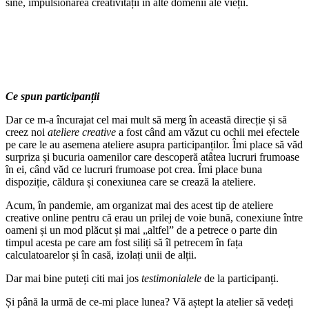
sine, impulsionarea creativității în alte domenii ale vieții.
Ce spun participanții
Dar ce m-a încurajat cel mai mult să merg în această direcție și să
creez noi
ateliere creative
a fost când am văzut cu ochii mei efectele
pe care le au asemena ateliere asupra participanților. Îmi place să văd
surpriza și bucuria oamenilor care descoperă atâtea lucruri frumoase
în ei, când văd ce lucruri frumoase pot crea. Îmi place buna
dispoziție, căldura și conexiunea care se crează la ateliere.
Acum, în pandemie, am organizat mai des acest tip de ateliere
creative online pentru că erau un prilej de voie bună, conexiune între
oameni și un mod plăcut și mai „altfel” de a petrece o parte din
timpul acesta pe care am fost siliți să îl petrecem în fața
calculatoarelor și în casă, izolați unii de alții.
Dar mai bine puteți citi mai jos
testimonialele
de la participanți.
Și până la urmă de ce-mi place lunea? Vă aștept la atelier să vedeți