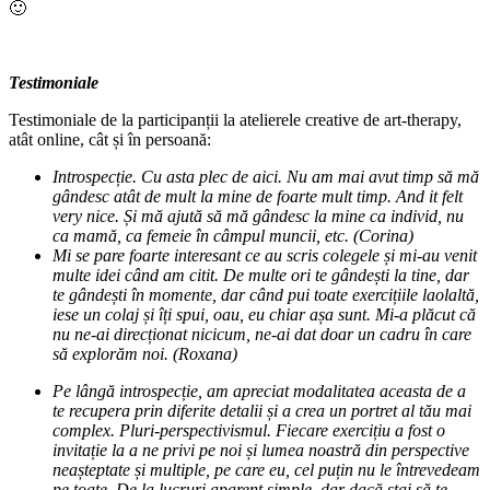
🙂
Testimoniale
Testimoniale de la participanții la atelierele creative de art-therapy,
atât online, cât și în persoană:
Introspecție. Cu asta plec de aici. Nu am mai avut timp să mă
gândesc atât de mult la mine de foarte mult timp. And it felt
very nice. Și mă ajută să mă gândesc la mine ca individ, nu
ca mamă, ca femeie în câmpul muncii, etc. (Corina)
Mi se pare foarte interesant ce au scris colegele și mi-au venit
multe idei când am citit. De multe ori te gândești la tine, dar
te gândești în momente, dar când pui toate exercițiile laolaltă,
iese un colaj și îți spui, oau, eu chiar așa sunt. Mi-a plăcut că
nu ne-ai direcționat nicicum, ne-ai dat doar un cadru în care
să explorăm noi. (Roxana)
Pe lângă introspecție, am apreciat modalitatea aceasta de a
te recupera prin diferite detalii și a crea un portret al tău mai
complex. Pluri-perspectivismul. Fiecare exercițiu a fost o
invitație la a ne privi pe noi și lumea noastră din perspective
neașteptate și multiple, pe care eu, cel puțin nu le întrevedeam
pe toate. De la lucruri aparent simple, dar dacă stai să te