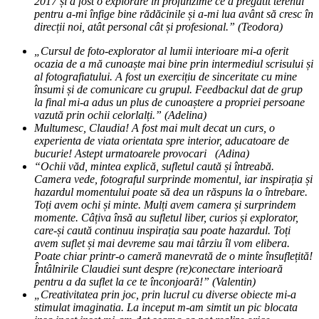
2017 și a fost o explorare în profunzime ce a pregătit terenul
pentru a-mi înfige bine rădăcinile și a-mi lua avânt să cresc în
direcții noi, atât personal cât și profesional.” (Teodora)
„Cursul de foto-explorator al lumii interioare mi-a oferit
ocazia de a mă cunoaște mai bine prin intermediul scrisului și
al fotografiatului. A fost un exercițiu de sinceritate cu mine
însumi și de comunicare cu grupul. Feedbackul dat de grup
la final mi-a adus un plus de cunoaștere a propriei persoane
vazută prin ochii celorlalți.” (Adelina)
Multumesc, Claudia! A fost mai mult decat un curs, o
experienta de viata orientata spre interior, aducatoare de
bucurie! Astept urmatoarele provocari (Adina)
“Ochii văd, mintea explică, sufletul caută și întreabă.
Camera vede, fotograful surprinde momentul, iar inspirația și
hazardul momentului poate să dea un răspuns la o întrebare.
Toți avem ochi și minte. Mulți avem camera și surprindem
momente. Câțiva însă au sufletul liber, curios și explorator,
care-și caută continuu inspirația sau poate hazardul. Toți
avem suflet și mai devreme sau mai târziu îl vom elibera.
Poate chiar printr-o cameră manevrată de o minte însuflețită!
Întâlnirile Claudiei sunt despre (re)conectare interioară
pentru a da suflet la ce te înconjoară!” (Valentin)
„Creativitatea prin joc, prin lucrul cu diverse obiecte mi-a
stimulat imaginatia. La inceput m-am simtit un pic blocata