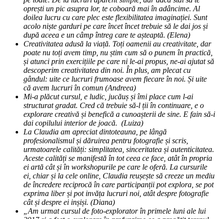
oprești un pic asupra lor, te coboară mai în adâncime. Al
doilea lucru cu care plec este flexibilitatea imaginației. Sunt
acolo niște garduri pe care încet încet trebuie să le dai jos și
după aceea e un câmp întreg care te așteaptă. (Elena)
Creativitatea adusă la viață. Toți oamenii au creativitate, dar
poate nu toți avem timp, nu știm cum să o punem în practică,
și atunci prin exercițiile pe care ni le-ai propus, ne-ai ajutat să
descoperim creativitatea din noi. În plus, am plecat cu
gândul: uite ce lucruri frumoase avem fiecare în noi. Și uite
că avem lucruri în comun (Andreea)
Mi-a plăcut cursul, e ludic, jucăuș și îmi place cum l-ai
structurat gradat. Cred că trebuie să-l ții în continuare, e o
explorare creativă și benefică a cunoașterii de sine. E fain să-i
dai copilului interior de joacă. (Luiza)
La Claudia am apreciat dintoteauna, pe lângă
profesionalismul și dăruirea pentru fotografie și scris,
urmatoarele calități: simplitatea, sinceritatea și autenticitatea.
Aceste calități se manifestă în tot ceea ce face, atât în propria
ei artă cât și în workshopurile pe care le oferă. La cursurile
ei, chiar și la cele online, Claudia reușește să creeze un mediu
de încredere reciprocă în care participanții pot explora, se pot
exprima liber și pot invăța lucruri noi, atât despre fotografie
cât și despre ei inșiși. (Diana)
„Am urmat cursul de foto-explorator în primele luni ale lui