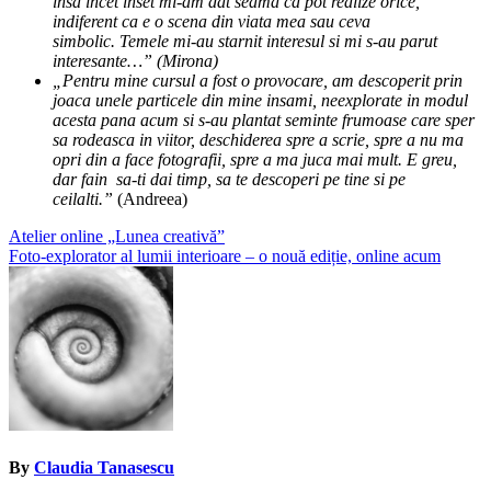
insa incet inset mi-am dat seama ca pot realize orice,
indiferent ca e o scena din viata mea sau ceva
simbolic. Temele mi-au starnit interesul si mi s-au parut
interesante…” (Mirona)
„Pentru mine cursul a fost o provocare, am descoperit prin
joaca unele particele din mine insami, neexplorate in modul
acesta pana acum si s-au plantat seminte frumoase care sper
sa rodeasca in viitor, deschiderea spre a scrie, spre a nu ma
opri din a face fotografii, spre a ma juca mai mult. E greu,
dar fain sa-ti dai timp, sa te descoperi pe tine si pe
ceilalti.”
(Andreea)
Post
Atelier online „Lunea creativă”
Foto-explorator al lumii interioare – o nouă ediție, online acum
navigation
By
Claudia Tanasescu