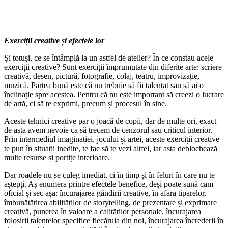
Exerciții creati
ve și efectele lor
Și totuși, ce se întâmplă la un astfel de atelier? În ce constau acele
exerciții creative? Sunt exerciții împrumutate din diferite arte: scriere
creativă, desen, pictură, fotografie, colaj, teatru, improvizație,
muzică. Partea bună este că nu trebuie să fii talentat sau să ai o
înclinație spre acestea. Pentru că nu este important să creezi o lucrare
de artă, ci să te exprimi, precum și procesul în sine.
Aceste tehnici creative par o joacă de copii, dar de multe ori, exact
de asta avem nevoie ca să trecem de cenzorul sau criticul interior.
Prin intermediul imaginației, jocului și artei, aceste exerciții creative
te pun în situații inedite, te fac să te vezi altfel, iar asta deblochează
multe resurse și portițe interioare.
Dar roadele nu se culeg imediat, ci în timp și în feluri în care nu te
aștepți. Aș enumera printre efectele benefice, deși poate sună cam
oficial și sec așa: încurajarea gândirii creative, în afara tiparelor,
îmbunătățirea abilităților de storytelling, de prezentare și exprimare
creativă, punerea în valoare a calităților personale, încurajarea
folosirii talentelor specifice fiecăruia din noi, încurajarea încrederii în