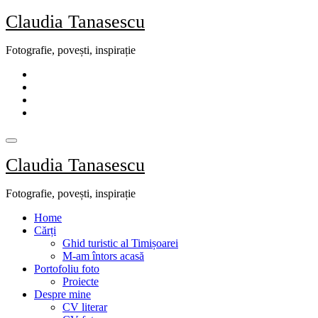
Skip
Claudia Tanasescu
to
content
Fotografie, povești, inspirație
Claudia Tanasescu
Fotografie, povești, inspirație
Home
Cărți
Ghid turistic al Timișoarei
M-am întors acasă
Portofoliu foto
Proiecte
Despre mine
CV literar