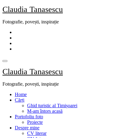
Skip
Claudia Tanasescu
to
content
Fotografie, povești, inspirație
Claudia Tanasescu
Fotografie, povești, inspirație
Home
Cărți
Ghid turistic al Timișoarei
M-am întors acasă
Portofoliu foto
Proiecte
Despre mine
CV literar