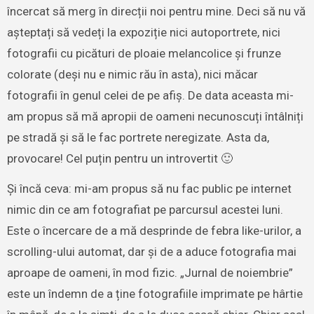
încercat să merg în direcții noi pentru mine. Deci să nu vă
așteptați să vedeți la expoziție nici autoportrete, nici
fotografii cu picături de ploaie melancolice și frunze
colorate (deși nu e nimic rău în asta), nici măcar
fotografii în genul celei de pe afiș. De data aceasta mi-
am propus să mă apropii de oameni necunoscuți întâlniți
pe stradă și să le fac portrete neregizate. Asta da,
provocare! Cel puțin pentru un introvertit 🙂
Și încă ceva: mi-am propus să nu fac public pe internet
nimic din ce am fotografiat pe parcursul acestei luni.
Este o încercare de a mă desprinde de febra like-urilor, a
scrolling-ului automat, dar și de a aduce fotografia mai
aproape de oameni, în mod fizic. „Jurnal de noiembrie”
este un îndemn de a ține fotografiile imprimate pe hârtie