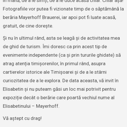
în mână, de a le simți, de a le duce acasă chiar. Chiar așa!
Fotografiile vor putea fi vizionate timp de o săptămână la
berăria Mayerhoff Brauerei, iar apoi pot fi luate acasă,
gratuit, de cine dorește.
Și nu în ultimul rând, asta se leagă și de activitatea mea
de ghid de turism. Îmi doresc ca prin acest tip de
evenimente independente (ca și prin tururile ghidate) să
atrag atenția timișorenilor, în primul rând, asupra
cartierelor istorice ale Timișoarei și de a le stârni
curiozitatea de a le explora. De data aceasta, vă invit în
Elisabetin și nu puteam găsi un loc mai potrivit pentru
expoziție decât o berărie care poartă vechiul nume al
Elisabetinului – Mayerhoff.
Vă aștept cu drag!