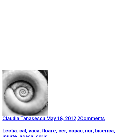
Claudia Tanasescu
May 18, 2012
2
Comments
Lectia: cal, vaca, floare, cer, copac, nor, biserica,
munte, acasa, scris