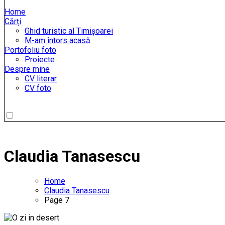
Home
Cărți
Ghid turistic al Timișoarei
M-am întors acasă
Portofoliu foto
Proiecte
Despre mine
CV literar
CV foto
Claudia Tanasescu
Home
Claudia Tanasescu
Page 7