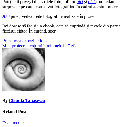
Puteți citi povești din spatele fotografiilor
aici
și
aici
care redau
surprizele pe care le-am avut fotografiind în cadrul acestui proiect.
Aici
puteți vedea toate fotografiile realizate în proiect.
Îmi doresc să fac și un ebook, care să cuprindă și textele din partea
fiecărui cititor. În curând, sper.
Post
Prima mea expozitie foto
Mini proiect: incojurul lumii mele in 7 zile
navigation
By
Claudia Tanasescu
Related Post
Evenimente