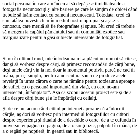
social personal în care am încercat să depășesc timiditatea de a
fotografia necunoscuți și alte bariere pe care le simțim de obicei când
trebuie să luăm contact cu oameni necunoscuți. Totodata, cred că
sunt atâtea povești chiar în mediul nostru apropiat și așa-zis
cunoscut, care merită să fie fotografiate și spuse. Nu cred că trebuie
să mergem la capătul pământului sau în comunități exotice sau
marginalizate pentru a găsi subiecte interesante de fotografiat.
Și nu în ultimul rand, mie întodeauna mi-a plăcut nu numai să citesc,
dar şi să vorbesc despre cărţi, să primesc recomandări de cărţi bune,
deşi unele cărţi vin la noi doar la momentul potrivit, parcă ne cad în
mână, pur şi simplu, pentru a ne scutura sau a ne produce acele
revelaţii în urma cărora o carte ne rămâne pentru totdeauna aproape
de suflet, ca o persoană importantă din viaţă, cu care ne-am
intersectat „întâmplător”. Aşa că scopul acestui proiect este şi de a
afla despre cărți bune şi a le împărtăşi cu ceilalţi.
Şi de ce nu, acum când cititul pe internet aproape că a înlocuit
cărţile, aş dori să vorbesc prin intermediul fotografiilor cu cititori
despre experienţa şi ritualul de a deschide o carte, de a te cufunda în
universul ei pagină cu pagină, de a o simţi fizic, palpabil în mână, de
a o regăsi pe noptieră, în geantă sau în bibliotecă.