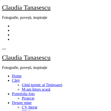
Skip
Claudia Tanasescu
to
content
Fotografie, povești, inspirație
Claudia Tanasescu
Fotografie, povești, inspirație
Home
Cărți
Ghid turistic al Timișoarei
M-am întors acasă
Portofoliu foto
Proiecte
Despre mine
CV literar