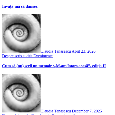
Invață-mă să dansez
Claudia Tanasescu
April 23, 2026
Despre scris si citit
Evenimente
Cum să (nu) scrii un memoir /„M-am întors acasă”, ediția II
Claudia Tanasescu
December 7, 2025