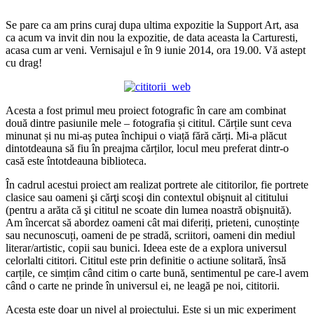
Se pare ca am prins curaj dupa ultima expozitie la Support Art, asa
ca acum va invit din nou la expozitie, de data aceasta la Carturesti,
acasa cum ar veni. Vernisajul e în 9 iunie 2014, ora 19.00. Vă astept
cu drag!
Acesta a fost primul meu proiect fotografic în care am combinat
două dintre pasiunile mele – fotografia și cititul. Cărțile sunt ceva
minunat și nu mi-aș putea închipui o viață fără cărți. Mi-a plăcut
dintotdeauna să fiu în preajma cărților, locul meu preferat dintr-o
casă este întotdeauna biblioteca.
În cadrul acestui proiect am realizat portrete ale cititorilor, fie portrete
clasice sau oameni şi cărţi scoşi din contextul obişnuit al cititului
(pentru a arăta că şi cititul ne scoate din lumea noastră obişnuită).
Am încercat să abordez oameni cât mai diferiți, prieteni, cunoștințe
sau necunoscuți, oameni de pe stradă, scriitori, oameni din mediul
literar/artistic, copii sau bunici. Ideea este de a explora universul
celorlalti cititori. Cititul este prin definitie o actiune solitară, însă
carțile, ce simțim când citim o carte bună, sentimentul pe care-l avem
când o carte ne prinde în universul ei, ne leagă pe noi, cititorii.
Acesta este doar un nivel al proiectului. Este și un mic experiment