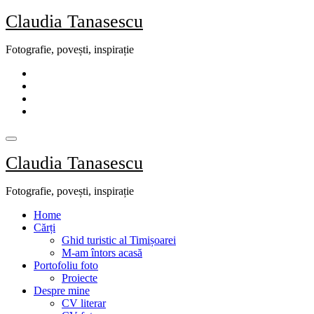
Skip
Claudia Tanasescu
to
content
Fotografie, povești, inspirație
Claudia Tanasescu
Fotografie, povești, inspirație
Home
Cărți
Ghid turistic al Timișoarei
M-am întors acasă
Portofoliu foto
Proiecte
Despre mine
CV literar