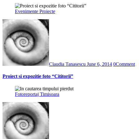
Evenimente
Proiecte
Claudia Tanasescu
June 6, 2014
0
Comment
Proiect si expozitie foto “Cititorii”
Fotoreportaj
Timisoara