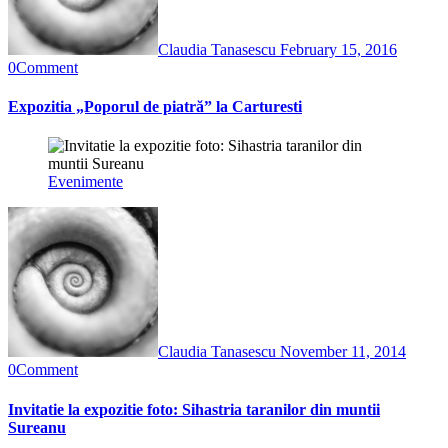
Claudia Tanasescu
February 15, 2016
0
Comment
Expozitia „Poporul de piatră” la Carturesti
Evenimente
Claudia Tanasescu
November 11, 2014
0
Comment
Invitatie la expozitie foto: Sihastria taranilor din muntii
Sureanu