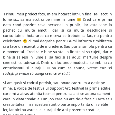
Primul meu proiect foto, m-am hotarat intr-un final sa-l scot in
lume si… sa ma scot si pe mine in lume 🙂 Cred ca e prima
data cand prezint ceva personal in public, iar asta vine la
pachet cu multe emotii, dar si cu multa deschidere si
curiozitate si hotararea ca e ceva ce trebuie sa fac, nu pentru
celebritate 🙂 ci mai degraba pentru a-mi infrunta timiditatea
si a face un exercitiu de incredere. Sau pur si simplu pentru ca
e momentul. Cred ca e bine sa stai in liniste si sa cujeti, dar e
bine si sa iesi in lume si sa faci si sa aduci marturie despre
cine esti cu adevarat. Dintr-un loc unde modestia se imbina cu
entuziasmul și curajul. Dupa cum se spune,
vreme este să
sădeşti şi vreme să culegi ceea ce ai sădit.
Si am gasit si cadrul potrivit, sau poate cadrul m-a gasit pe
mine. E vorba de festivalul Support Art, festival la prima editie,
care mi-a atras atentia tocmai pentru ca aici se aduna oameni
care in viata “reala” au un job care nu are de-a face cu arta sau
creativitatea, insa acestea sunt o parte importanta din vietile
lor, iar aici au avut si ei curajul de a-si prezenta creatiile,