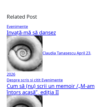
Related Post
Evenimente
Invață-mă să dansez
Claudia Tanasescu
April 23,
2026
Despre scris si citit
Evenimente
Cum să (nu) scrii un memoir /„M-am
întors acasă”, ediția II