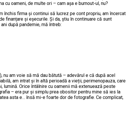
ona cu oameni, de multe ori – cam așa e burnout-ul, nu?
u am închis firma și continui să lucrez pe cont propriu, am încercat
e finanțare și eșecurile. Și da, știu în continuare că sunt
i ani după pandemie, mă întreb:
oasă), nu am voie să mă dau bătută – adevărul e că după acel
ilă, am intrat și în altă perioadă a vieții, perimenopauza, care
ni, lumină. Orice întâlnire cu oamenii mă extenuează peste
grafia – era pur și simplu prea obositor pentru mine să ies la
litatea asta e… însă mi-e foarte dor de fotografie. Ce complicat,