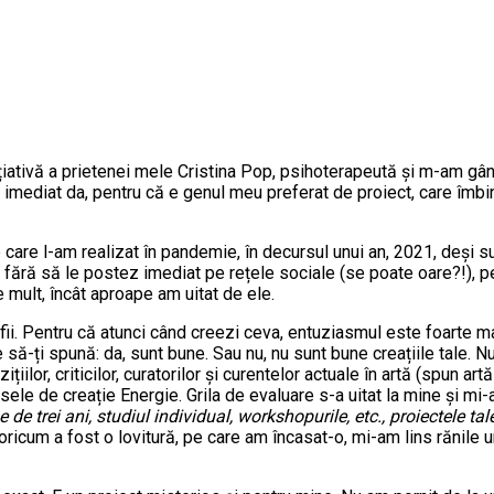
nițiativă a prietenei mele Cristina Pop, psihoterapeută și m-am gâ
 imediat da, pentru că e genul meu preferat de proiect, care îmbină
care l-am realizat în pandemie, în decursul unui an, 2021, deși su
e, fără să le postez imediat pe rețele sociale (se poate oare?!),
mult, încât aproape am uitat de ele.
fii. Pentru că atunci când creezi ceva, entuziasmul este foarte ma
să-ți spună: da, sunt bune. Sau nu, nu sunt bune creațiile tale. Nu
ozițiilor, criticilor, curatorilor și curentelor actuale în artă (spun a
sele de creație Energie. Grila de evaluare s-a uitat la mine și mi-
ie de trei ani, studiul individual, workshopurile, etc., proiectele t
oricum a fost o lovitură, pe care am încasat-o, mi-am lins rănile 