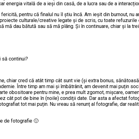
r energia vitală de a ieși din casă, de a lucra sau de a interacți
 fericită, pentru că finalul nu îl știu încă. Am ieșit din burnout, n
proiecte culturale/creative legate și de scris, cu toate refuzurile d
 mă dau bătută sau să mă plâng. Și în continuare, chiar și la tre
i să continui?
e bune, chiar cred că atât timp cât sunt vie (și extra bonus, sănăt
demie. Între timp am mai și îmbătrânit, am devenit mai puțin sociab
 foarte obositoare pentru mine, e prea mult zgomot, mișcare, oame
 cât pot de bine în (noile) condiții date. Dar asta a afectat foto
otografiat tot mai puțin. Nu vreau să renunț al fotografie, dar rea
ie de fotografie 🙂