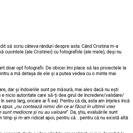
ndit să scriu câteva rânduri despre asta. Când Cristina m-a
 cuvintele (ale Cristinei) cu fotografiile (ale mele), deși nu
nt doar opt fotografii. De obicei îmi place să las proiectele la
 pentru a mă detașa de ele și a putea vedea cu o minte mai
re, dar și îndoielile sunt pe măsură, mai ales dacă nu ești
 e nicio autoritate care să-ți dea girul de încredere/validare/
rtă în sens larg, oricare ar fi ea). Pentru că da, asta am înțeles încă
a spus: „
nu contează nimic din ce ai făcut în ultimii vreo
ale sunt mediocre și nu au valoare
”. Da, știu, evaluările sunt
un timp și m-am ridicat apoi, pentru că… pentru că nu există altă