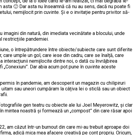
n concept, de la o idee când le-am realizat, ci mai degrabă le-
 în asta 🙂 Dar asta nu înseamnă că nu au sens, dacă nu poate fi
ului, nemijlocit prin cuvinte. Și e o invitație pentru privitor să-
u imagini din natură, din imediata vecinătate a blocului, unde
restricțiile pandemiei.
xiune, o întrepătrundere între obiecte/subiecte care sunt diferite
r, care umple un gol, care iese din cadru, care se înalță, care
interacțiunii nemijlocite dintre noi, o dată cu învrăjbirea
ar fi „Conexiuni”. Dar abia acum pot pune în cuvinte aceste
ra permis în pandemie, am descoperit un magazin cu chilipiruri
 uitam sau uneori cumpăram la câțiva lei o sticlă sau un obiect
fii.
tografiile gen teatru cu obiecte ale lui Joel Meyerowitz, și clar
 în mintea noastră și formează un „compost” din care răsar apoi
22, am căzut într-un burnout din care mi-au trebuit aproape doi
hid firma, adică mica mea afacere creativă pe cont propriu. Oricum,