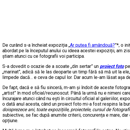
De curând s-a încheiat expoziția „
Ar putea fi amândouă?
”*, o i
abordat pe la începutul anului cu ideea acestei expoziții, am zis
știam atunci cu ce fotografii voi participa.
S-a dovedit o ocazie de a scoate „din sertar” un
proiect foto
pe 
„marinat”, adică să le las deoparte un timp fără să mă uit la el
limpede dacă… e ceva de capul lor. Dar acum le-am lăsat așa de 
De fapt, dacă e să fiu sinceră, m-am și îndoit de aceste fotogra
„artist” în mod oficial/recunoscut. Până la urmă nu e nimeni care 
încurajare atunci când nu ești în circuitul oficial al galeriilor, exp
o dată anul acesta, când un proiect foto mi-a fost respins la bur
doisprezece ani, toate expozițiile, proiectele, cursul de fotograf
subiective, se fac după anumite criterii, concurența e mare, dar 
opțiune.