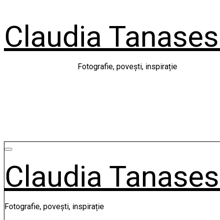
Skip
to
Claudia Tanase
content
Fotografie, povești, inspirație
Claudia Tanase
Fotografie, povești, inspirație