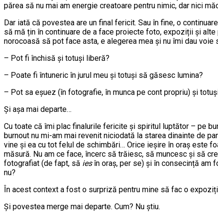
părea să nu mai am energie creatoare pentru nimic, dar nici măca
Dar iată că povestea are un final fericit. Sau în fine, o continuare
să mă țin în continuare de a face proiecte foto, expoziții și alte 
norocoasă să pot face asta, e alegerea mea și nu îmi dau voie să
– Pot fi închisă și totuși liberă?
– Poate fi întuneric în jurul meu și totuși să găsesc lumina?
– Pot sa eșuez (în fotografie, în munca pe cont propriu) și totuș
Și așa mai departe…
Cu toate că îmi plac finalurile fericite și spiritul luptător – p
burnout nu mi-am mai revenit niciodată la starea dinainte de pan
vine și ea cu tot felul de schimbări… Orice ieșire în oraș este
măsură. Nu am ce face, încerc să trăiesc, să muncesc și să creez
fotografiat (de fapt, să
ies
în oraș, per se) și în consecință am f
nu?
În acest context a fost o surpriză pentru mine să fac o expoziț
Și povestea merge mai departe. Cum? Nu știu.