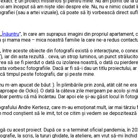
exact. E un proiect misterios și pentru mine. Nu am pornit de la u
poi am început să am niște idei despre ele. Nu, nu e nimic ciudat
rafiei (sau a artei vizuale), că poate să îți vorbească direct suflet
„
Înăuntru
”, în care am suprapus imagini din propriul apartament, c
și mama mea – mica noastră familie la care ne-a redus contactul 
i, între aceste obiecte din fotografii există o interacțiune, o cone
), iar din asta rezultă… ceva, un strop luminos, un punct strălucito
a să se fi pierdut o dată cu izolarea noastră, o dată cu pierderea 
sta vorbesc fotografiile. Dacă ar fi să-i dau un titlu proiectului, 
că timpul peste fotografii, dar și peste mine.
 nu m-am apucat de băut :). În plimbările prin zonă, atât cât ne e
a, aproape de Ocko). O dată la câteva zile mergeam pe acolo și mă
r pentru că mă încântau. Dar apoi ele și-au găsit locul în fotogra
afului Andre Kertesz, care m-au emoționat mult, iar mai târziu fo
n mod conștient să le imit, tot ce citim și vedem se depozitează
gă cu acest proiect. După ce s-a terminat oficial pandemia, în 20
tografie, la scris, la tururi ghidate, la ateliere, am vrut să-mi înc