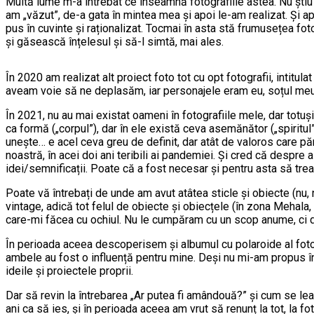
Multă lume m-a întrebat ce înseamnă fotografiile astea. Nu știu 
am „văzut”, de-a gata în mintea mea și apoi le-am realizat. Și a
pus în cuvinte și raționalizat. Tocmai în asta stă frumusețea fotog
și găsească înțelesul și să-l simtă, mai ales.
În 2020 am realizat alt proiect foto tot cu opt fotografii, intitulat 
aveam voie să ne deplasăm, iar personajele eram eu, soțul meu 
În 2021, nu au mai existat oameni în fotografiile mele, dar totuș
ca formă („corpul”), dar în ele există ceva asemănător („spiritul”
unește… e acel ceva greu de definit, dar atât de valoros care păre
noastră, în acei doi ani teribili ai pandemiei. Și cred că despre a
idei/semnificații. Poate că a fost necesar și pentru asta să trea
Poate vă întrebați de unde am avut atâtea sticle și obiecte (nu,
vintage, adică tot felul de obiecte și obiecțele (în zona Mehal
care-mi făcea cu ochiul. Nu le cumpăram cu un scop anume, ci doa
În perioada aceea descoperisem și albumul cu polaroide al fotogr
ambele au fost o influență pentru mine. Deși nu mi-am propus î
ideile și proiectele proprii.
Dar să revin la întrebarea „Ar putea fi amândouă?” și cum se lea
ani ca să ies, și în perioada aceea am vrut să renunț la tot, la fo