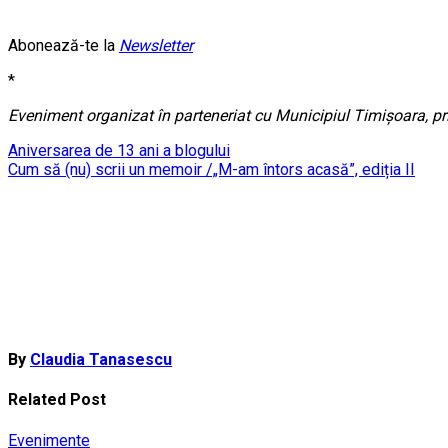
Abonează-te la
Newsletter
*
Eveniment organizat în parteneriat cu Municipiul Timișoara, pri
Post
Aniversarea de 13 ani a blogului
Cum să (nu) scrii un memoir /„M-am întors acasă”, ediția II
navigation
By
Claudia Tanasescu
Related Post
Evenimente