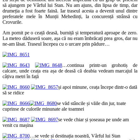
să ajungem pe Vârful lui Stan. Nu am ajuns, din lipsa de timp, dar
drumeția a fost foarte faină. Iar traseul acesta a devenit unul dintre
preferatele mele în Munții Mehedinți, la concurență strânsă cu
Crovurile.
Am pornit pe o ceață deasă, burniță și temperatură aproape de zero.
La meteo dăduseră soare, așa că nu eram îmbrăcați prea gros, dar nu
ne-am lăsat. Traseul începea cu o urcare prin pădure…
…continua printr-un grohotiș de
calcare, unde ceața era așa de deasă că deabia vedeam marcajul la
câțiva metri în față
și apoi minune, ceața începe dintr-o dată
să se ridice
se văd stâncile și văile din jur, toate
cuprinse de culorile minunate ale toamnei
se vede chiar și șoseaua pe unde am
venit cu mașina
…se vede și destinația noastră, Vârful lui Stan