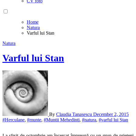
CV foto
Home
Natura
Varful lui Stan
Natura
Varful lui Stan
By
Claudia Tanasescu
December 2, 2015
#Herculane
,
#munte
,
#Muntii Mehedinti
,
#natura
,
#varful lui Stan
La sfrșit de octombrie am încercat împreună cu un grup de prieteni