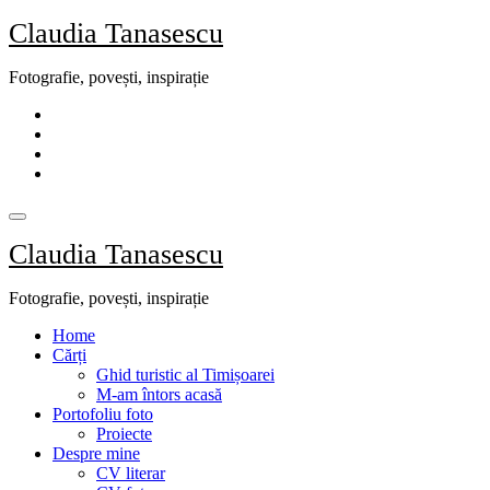
Skip
Claudia Tanasescu
to
content
Fotografie, povești, inspirație
Claudia Tanasescu
Fotografie, povești, inspirație
Home
Cărți
Ghid turistic al Timișoarei
M-am întors acasă
Portofoliu foto
Proiecte
Despre mine
CV literar