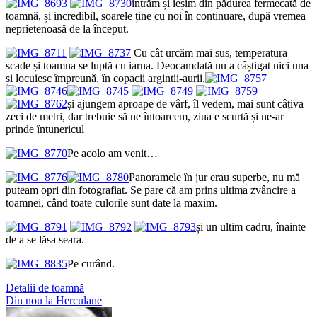
intrăm și ieșim din pădurea fermecată de
toamnă, și incredibil, soarele ține cu noi în continuare, după vremea
neprietenoasă de la început.
Cu cât urcăm mai sus, temperatura
scade și toamna se luptă cu iarna. Deocamdată nu a câștigat nici una
și locuiesc împreună, în copacii argintii-aurii.
și ajungem aproape de vârf, îl vedem, mai sunt câțiva
zeci de metri, dar trebuie să ne întoarcem, ziua e scurtă și ne-ar
prinde întunericul
Pe acolo am venit…
Panoramele în jur erau superbe, nu mă
puteam opri din fotografiat. Se pare că am prins ultima zvâncire a
toamnei, când toate culorile sunt date la maxim.
și un ultim cadru, înainte
de a se lăsa seara.
Pe curând.
Post
Detalii de toamnă
Din nou la Herculane
navigation