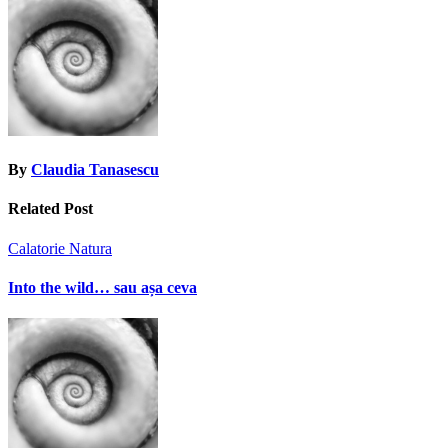
By
Claudia Tanasescu
Related Post
Calatorie
Natura
Into the wild… sau așa ceva