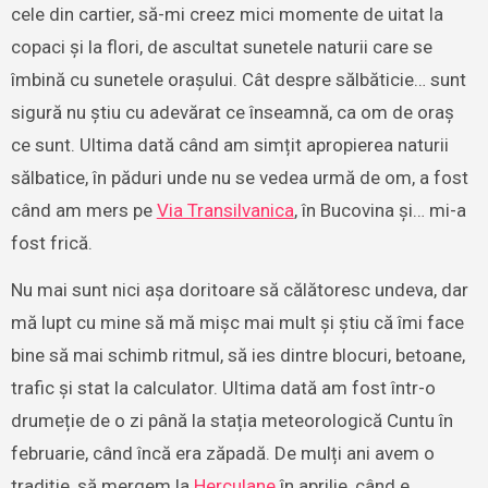
cele din cartier, să-mi creez mici momente de uitat la
copaci și la flori, de ascultat sunetele naturii care se
îmbină cu sunetele orașului. Cât despre sălbăticie… sunt
sigură nu știu cu adevărat ce înseamnă, ca om de oraș
ce sunt. Ultima dată când am simțit apropierea naturii
sălbatice, în păduri unde nu se vedea urmă de om, a fost
când am mers pe
Via Transilvanica
, în Bucovina și… mi-a
fost frică.
Nu mai sunt nici așa doritoare să călătoresc undeva, dar
mă lupt cu mine să mă mișc mai mult și știu că îmi face
bine să mai schimb ritmul, să ies dintre blocuri, betoane,
trafic și stat la calculator. Ultima dată am fost într-o
drumeție de o zi până la stația meteorologică Cuntu în
februarie, când încă era zăpadă. De mulți ani avem o
tradiție, să mergem la
Herculane
în aprilie, când e