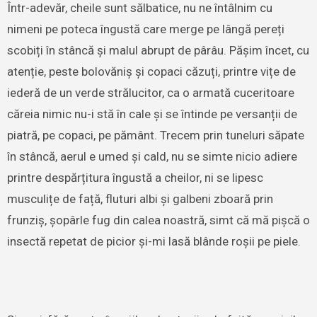
Într-adevăr, cheile sunt sălbatice, nu ne întâlnim cu
nimeni pe poteca îngustă care merge pe lângă pereți
scobiți în stâncă și malul abrupt de pârâu. Pășim încet, cu
atenție, peste bolovăniș și copaci căzuți, printre vițe de
iederă de un verde strălucitor, ca o armată cuceritoare
căreia nimic nu-i stă în cale și se întinde pe versanții de
piatră, pe copaci, pe pământ. Trecem prin tuneluri săpate
în stâncă, aerul e umed și cald, nu se simte nicio adiere
printre despărțitura îngustă a cheilor, ni se lipesc
musculițe de față, fluturi albi și galbeni zboară prin
frunziș, șopârle fug din calea noastră, simt că mă pișcă o
insectă repetat de picior și-mi lasă blânde roșii pe piele.