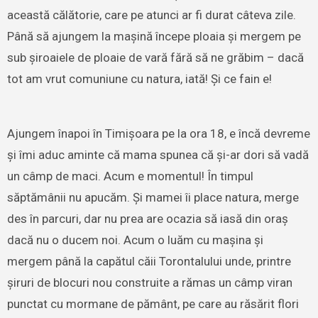
această călătorie, care pe atunci ar fi durat câteva zile.
Până să ajungem la mașină începe ploaia și mergem pe
sub șiroaiele de ploaie de vară fără să ne grăbim – dacă
tot am vrut comuniune cu natura, iată! Și ce fain e!
Ajungem înapoi în Timișoara pe la ora 18, e încă devreme
și îmi aduc aminte că mama spunea că și-ar dori să vadă
un câmp de maci. Acum e momentul! În timpul
săptămânii nu apucăm. Și mamei îi place natura, merge
des în parcuri, dar nu prea are ocazia să iasă din oraș
dacă nu o ducem noi. Acum o luăm cu mașina și
mergem până la capătul căii Torontalului unde, printre
șiruri de blocuri nou construite a rămas un câmp viran
punctat cu mormane de pământ, pe care au răsărit flori