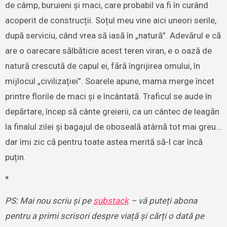
de câmp, buruieni și maci, care probabil va fi în curând
acoperit de construcții. Soțul meu vine aici uneori serile,
după serviciu, când vrea să iasă în „natură”. Adevărul e că
are o oarecare sălbăticie acest teren viran, e o oază de
natură crescută de capul ei, fără îngrijirea omului, în
mijlocul „civilizației”. Soarele apune, mama merge încet
printre florile de maci și e încântată. Traficul se aude în
depărtare, încep să cânte greierii, ca un cântec de leagăn
la finalul zilei și bagajul de oboseală atârnă tot mai greu…
dar îmi zic că pentru toate astea merită să-l car încă
puțin.
*
PS: Mai nou scriu și pe
substack
– vă puteți abona
pentru a primi scrisori despre viață și cărți o dată pe