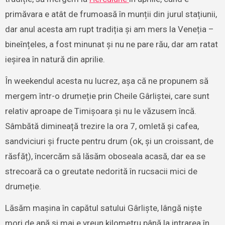
primăvara e atât de frumoasă în munții din jurul stațiunii,
dar anul acesta am rupt tradiția și am mers la Veneția –
bineînțeles, a fost minunat și nu ne pare rău, dar am ratat
ieșirea în natură din aprilie.
În weekendul acesta nu lucrez, așa că ne propunem să
mergem într-o drumeție prin Cheile Gârliștei, care sunt
relativ aproape de Timișoara și nu le văzusem încă.
Sâmbătă dimineață trezire la ora 7, omletă și cafea,
sandviciuri și fructe pentru drum (ok, și un croissant, de
răsfăț), încercăm să lăsăm oboseala acasă, dar ea se
strecoară ca o greutate nedorită în rucsacii mici de
drumeție.
Lăsăm mașina în capătul satului Gârliște, lângă niște
mori de apă și mai e vreun kilometru până la intrarea în