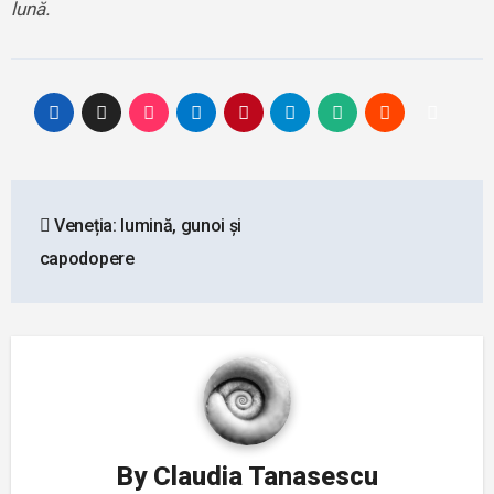
lună.
Post
Veneția: lumină, gunoi și
navigation
capodopere
By
Claudia Tanasescu