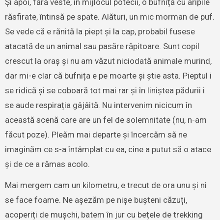
Și apoi, fără veste, în mijlocul potecii, o bufniță cu aripile
răsfirate, întinsă pe spate. Alături, un mic morman de puf.
Se vede că e rănită la piept și la cap, probabil fusese
atacată de un animal sau pasăre răpitoare. Sunt copil
crescut la oraș și nu am văzut niciodată animale murind,
dar mi-e clar că bufnița e pe moarte și știe asta. Pieptul i
se ridică și se coboară tot mai rar și în liniștea pădurii i
se aude respirația gâjâită. Nu intervenim nicicum în
această scenă care are un fel de solemnitate (nu, n-am
făcut poze). Pleăm mai departe și încercăm să ne
imaginăm ce s-a întâmplat cu ea, cine a putut să o atace
și de ce a rămas acolo.
Mai mergem cam un kilometru, e trecut de ora unu și ni
se face foame. Ne așezăm pe nișe bușteni căzuți,
acoperiți de mușchi, batem în jur cu bețele de trekking