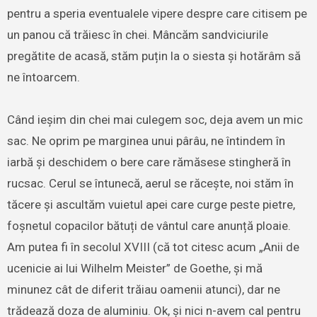
pentru a speria eventualele vipere despre care citisem pe
un panou că trăiesc în chei. Mâncăm sandviciurile
pregătite de acasă, stăm puțin la o siesta și hotărâm să
ne întoarcem.
Când ieșim din chei mai culegem soc, deja avem un mic
sac. Ne oprim pe marginea unui pârâu, ne întindem în
iarbă și deschidem o bere care rămăsese stingheră în
rucsac. Cerul se întunecă, aerul se răcește, noi stăm în
tăcere și ascultăm vuietul apei care curge peste pietre,
foșnetul copacilor bătuți de vântul care anunță ploaie.
Am putea fi în secolul XVIII (că tot citesc acum „Anii de
ucenicie ai lui Wilhelm Meister” de Goethe, și mă
minunez cât de diferit trăiau oamenii atunci), dar ne
trădează doza de aluminiu. Ok, și nici n-avem cal pentru