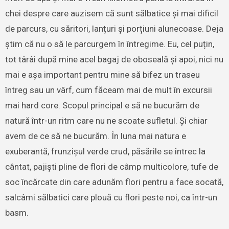
chei despre care auzisem că sunt sălbatice și mai dificil
de parcurs, cu săritori, lanțuri și porțiuni alunecoase. Deja
știm că nu o să le parcurgem în întregime. Eu, cel puțin,
tot târâi după mine acel bagaj de oboseală și apoi, nici nu
mai e așa important pentru mine să bifez un traseu
întreg sau un vârf, cum făceam mai de mult în excursii
mai hard core. Scopul principal e să ne bucurăm de
natură într-un ritm care nu ne scoate sufletul. Și chiar
avem de ce să ne bucurăm. În luna mai natura e
exuberantă, frunzișul verde crud, păsările se întrec la
cântat, pajiști pline de flori de câmp multicolore, tufe de
soc încărcate din care adunăm flori pentru a face socată,
salcâmi sălbatici care plouă cu flori peste noi, ca într-un
basm.