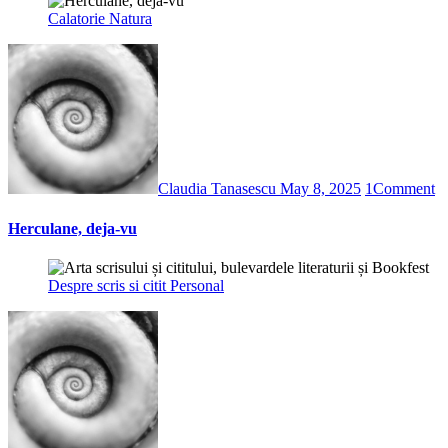
Calatorie
Natura
Claudia Tanasescu
May 8, 2025
1
Comment
Herculane, deja-vu
Despre scris si citit
Personal