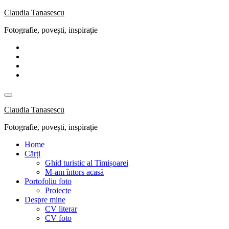
Skip
Claudia Tanasescu
to
Fotografie, povești, inspirație
content
Claudia Tanasescu
Fotografie, povești, inspirație
Home
Cărți
Ghid turistic al Timișoarei
M-am întors acasă
Portofoliu foto
Proiecte
Despre mine
CV literar
CV foto