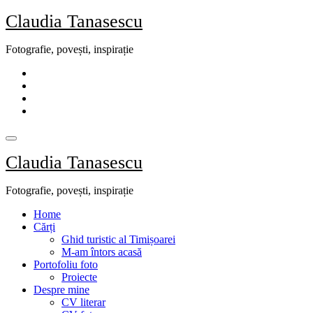
Skip
Claudia Tanasescu
to
content
Fotografie, povești, inspirație
Claudia Tanasescu
Fotografie, povești, inspirație
Home
Cărți
Ghid turistic al Timișoarei
M-am întors acasă
Portofoliu foto
Proiecte
Despre mine
CV literar