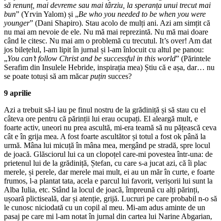
să renunț, mai devreme sau mai târziu, la speranța unui trecut mai
bun
” (Yrvin Yalom) și „
Be who you needed to be when you were
younger
” (Dani Shapiro). Stau acolo de mulți ani. Azi am simțit că
nu mai am nevoie de ele. Nu mă mai reprezintă. Nu mă mai doare
când le citesc. Nu mai am o problemă cu trecutul. It’s over! Am dat
jos bilețelul, l-am lipit în jurnal și l-am înlocuit cu altul pe panou:
„
You can’t follow Christ and be successful in this world
” (Părintele
Serafim din Insulele Hebride, inspirația mea) Știu că e așa, dar… nu
se poate totuși să am măcar
puțin
succes?
9 aprilie
Azi a trebuit să-l iau pe finul nostru de la grădiniță și să stau cu el
câteva ore pentru că părinții lui erau ocupați. El aleargă mult, e
foarte activ, uneori nu prea ascultă, mi-era teamă să nu pățească ceva
cât e în grija mea. A fost foarte ascultător și totul a fost ok până la
urmă. Mâna lui micuță în mâna mea, mergând pe stradă, spre locul
de joacă. Glăsciorul lui ca un clopoțel care-mi povestea într-una: de
prietenul lui de la grădiniță, Ștefan, cu care s-a jucat azi, că îi plac
merele, și perele, dar merele mai mult, ei au un măr în curte, e foarte
frumos, l-a plantat tata, acela e parcul lui favorit, verișorii lui sunt la
Alba Iulia, etc. Stând la locul de joacă, împreună cu alți părinți,
ușoară plictiseală, dar și atenție, grijă. Lucruri pe care probabil n-o să
le cunosc niciodată cu un copil al meu. Mi-am adus aminte de un
pasaj pe care mi l-am notat în jurnal din cartea lui Narine Abgarian,