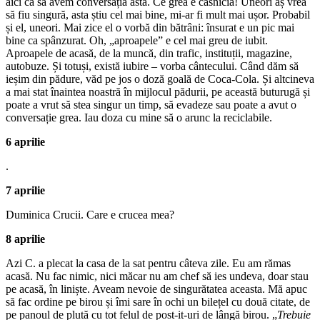
aici ca să avem conversația asta. Ce grea e căsnicia! Uneori aș vrea
să fiu singură, asta știu cel mai bine, mi-ar fi mult mai ușor. Probabil
și el, uneori. Mai zice el o vorbă din bătrâni: însurat e un pic mai
bine ca spânzurat. Oh, „aproapele” e cel mai greu de iubit.
Aproapele de acasă, de la muncă, din trafic, instituții, magazine,
autobuze. Și totuși, există iubire – vorba cântecului. Când dăm să
ieșim din pădure, văd pe jos o doză goală de Coca-Cola. Și altcineva
a mai stat înaintea noastră în mijlocul pădurii, pe această buturugă și
poate a vrut să stea singur un timp, să evadeze sau poate a avut o
conversație grea. Iau doza cu mine să o arunc la reciclabile.
6 aprilie
.
7 aprilie
Duminica Crucii. Care e crucea mea?
8 aprilie
Azi C. a plecat la casa de la sat pentru câteva zile. Eu am rămas
acasă. Nu fac nimic, nici măcar nu am chef să ies undeva, doar stau
pe acasă, în liniște. Aveam nevoie de singurătatea aceasta. Mă apuc
să fac ordine pe birou și îmi sare în ochi un bilețel cu două citate, de
pe panoul de plută cu tot felul de post-it-uri de lângă birou. „
Trebuie