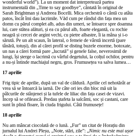
wonderful world”). La un moment dat interpretează partea
instrumentală din „Time to say goodbye”, cântată în original de
Sarah Brightman și Andreea Bocelli. Mica orchestră o cântă cu atâta
patos, încât îmi dau lacrimile. Văd cum pe rândul din fața mea un
domn cu părul complet alb, adus din umeri, se întoarce spre doamna
lui, care stătea alături, și ea cu părul alb, foarte elegantă, cu rochie
neagră și cercei de argint vechi, cu pietre albastre, îi ia mâna și i-o
sărută. Pe un alt scaun, în lateral, o femeie de vârstă incertă (pare
tânără, totuși), din al cărei profil se disting buzele enorme, botoxate,
un nas a cărei formă pare „lucrată” și genele false, neverosimil de
lungi, își șterge o lacrimă cu vârful degetului, la colțul ochilor, pentru
a nu-și întinde machiajul negru, gros. Frumusețea va salva lumea…
17 aprilie
Frig tipic de aprilie, după un val de căldură. Aprilie cel nehotărât ar
vrea să se întoarcă la iarnă. De câte ori ies din bloc mă uit la
pâlcurile de stânjenei și la tufele de liliac din fața casei de vizavi.
Încep să se ofilească. Predau ștafeta la salcâmi, soc și castani, care
sunt în plină floare, în ciuda frigului. Câtă frumusețe!
18 aprilie
Nu am mâncat ciocolată de o lună. „Fur” un citat de Horațiu din
jurnalul lui Andrei Pleșu, „Note, stări, zile”: „
Nimic nu este mai ușor