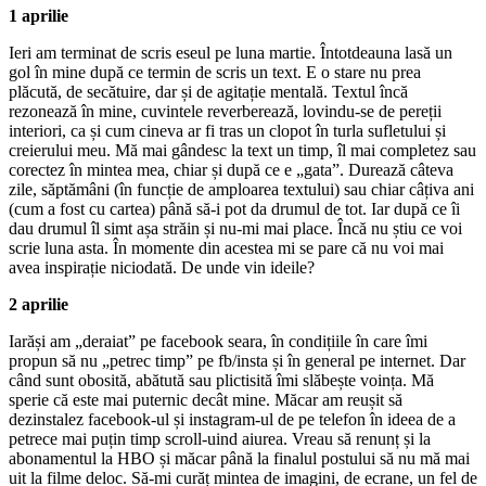
1 aprilie
Ieri am terminat de scris eseul pe luna martie. Întotdeauna lasă un
gol în mine după ce termin de scris un text. E o stare nu prea
plăcută, de secătuire, dar și de agitație mentală. Textul încă
rezonează în mine, cuvintele reverberează, lovindu-se de pereții
interiori, ca și cum cineva ar fi tras un clopot în turla sufletului și
creierului meu. Mă mai gândesc la text un timp, îl mai completez sau
corectez în mintea mea, chiar și după ce e „gata”. Durează câteva
zile, săptămâni (în funcție de amploarea textului) sau chiar câțiva ani
(cum a fost cu cartea) până să-i pot da drumul de tot. Iar după ce îi
dau drumul îl simt așa străin și nu-mi mai place. Încă nu știu ce voi
scrie luna asta. În momente din acestea mi se pare că nu voi mai
avea inspirație niciodată. De unde vin ideile?
2 aprilie
Iarăși am „deraiat” pe facebook seara, în condițiile în care îmi
propun să nu „petrec timp” pe fb/insta și în general pe internet. Dar
când sunt obosită, abătută sau plictisită îmi slăbește voința. Mă
sperie că este mai puternic decât mine. Măcar am reușit să
dezinstalez facebook-ul și instagram-ul de pe telefon în ideea de a
petrece mai puțin timp scroll-uind aiurea. Vreau să renunț și la
abonamentul la HBO și măcar până la finalul postului să nu mă mai
uit la filme deloc. Să-mi curăț mintea de imagini, de ecrane, un fel de