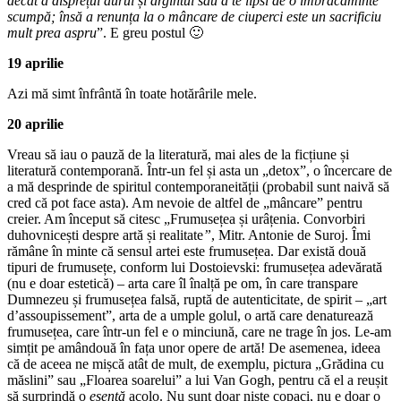
decât a disprețui aurul și argintul sau a te lipsi de o îmbrăcăminte
scumpă; însă a renunța la o mâncare de ciuperci este un sacrificiu
mult prea aspru
”. E greu postul 🙂
19 aprilie
Azi mă simt înfrântă în toate hotărârile mele.
20 aprilie
Vreau să iau o pauză de la literatură, mai ales de la ficțiune și
literatură contemporană. Într-un fel și asta un „detox”, o încercare de
a mă desprinde de spiritul contemporaneității (probabil sunt naivă să
cred că pot face asta). Am nevoie de altfel de „mâncare” pentru
creier. Am început să citesc „Frumusețea și urâțenia. Convorbiri
duhovnicești despre artă și realitate
”
, Mitr. Antonie de Suroj. Îmi
rămâne în minte că sensul artei este frumusețea. Dar există două
tipuri de frumusețe, conform lui Dostoievski: frumusețea adevărată
(nu e doar estetică) – arta care îl înalță pe om, în care transpare
Dumnezeu și frumusețea falsă, ruptă de autenticitate, de spirit – „art
d’assoupissement”, arta de a umple golul, o artă care denaturează
frumusețea, care într-un fel e o minciună, care ne trage în jos. Le-am
simțit pe amândouă în fața unor opere de artă! De asemenea, ideea
că de aceea ne mișcă atât de mult, de exemplu, pictura „Grădina cu
măslini” sau „Floarea soarelui” a lui Van Gogh, pentru că el a reușit
să surprindă o
esență
acolo. Nu sunt doar niște copaci, nu e doar o