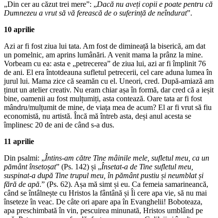
„Din cer au căzut trei mere”: „
Dacă nu aveți copii e poate pentru că
Dumnezeu a vrut să vă ferească de o suferință de neîndurat
”.
10 aprilie
Azi ar fi fost ziua lui tata. Am fost de dimineață la biserică, am dat
un pomelnic, am aprins lumânări. A venit mama la prânz la mine.
Vorbeam cu ea: asta e „petrecerea” de ziua lui, azi ar fi împlinit 76
de ani. El era întotdeauna sufletul petrecerii, cel care aduna lumea în
jurul lui. Mama zice că seamăn cu el. Uneori, cred. După-amiază am
ținut un atelier creativ. Nu eram chiar așa în formă, dar cred că a ieșit
bine, oamenii au fost mulțumiți, asta contează. Oare tata ar fi fost
mândru/mulțumit de mine, de viața mea de acum? El ar fi vrut să fiu
economistă, nu artistă. Încă mă întreb asta, deși anul acesta se
împlinesc 20 de ani de când s-a dus.
11 aprilie
Din psalmi: „
Întins-am către Tine mâinile mele,
sufletul meu, ca un
pământ însetoșat
” (Ps. 142) și „
Însetat-a de Tine sufletul meu,
suspinat-a după Tine trupul meu, în pământ pustiu și neumblat și
fără de apă
.” (Ps. 62). Așa mă simt și eu. Ca femeia samarineancă,
când se întâlnește cu Hristos la fântână și Îi cere apa vie, să nu mai
înseteze în veac. De câte ori apare apa în Evanghelii! Boboteaza,
apa preschimbată în vin, pescuirea minunată, Hristos umblând pe