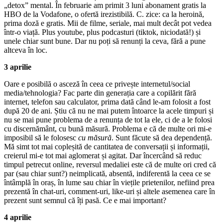
„detox” mental. În februarie am primit 3 luni abonament gratis la
HBO de la Vodafone, o ofertă irezistibilă. C. zice: ca la heroină,
prima doză e gratis. Mii de filme, seriale, mai mult decât pot vedea
într-o viață. Plus youtube, plus podcasturi (tiktok, niciodată!) și
unele chiar sunt bune. Dar nu poți să renunți la ceva, fără a pune
altceva în loc.
3 aprilie
Oare e posibilă o asceză în ceea ce privește internetul/social
media/tehnologia? Fac parte din generația care a copilărit fără
internet, telefon sau calculator, prima dată când le-am folosit a fost
după 20 de ani. Știu că nu ne mai putem întoarce la acele timpuri și
nu se mai pune problema de a renunța de tot la ele, ci de a le folosi
cu discernământ, cu bună măsură. Problema e că de multe ori mi-e
imposibil să le folosesc
cu măsură
. Sunt făcute să dea dependență.
Mă simt tot mai copleșită de cantitatea de conversații și informații,
creierul mi-e tot mai aglomerat și agitat. Dar încercând să reduc
timpul petrecut online, reversul medaliei este că de multe ori cred că
par (sau chiar sunt?) neimplicată, absentă, indiferentă la ceea ce se
întâmplă în oraș, în lume sau chiar în viețile prietenilor, nefiind prea
prezentă în chat-uri, comment-uri, like-uri și altele asemenea care în
prezent sunt semnul că îți pasă. Ce e mai important?
4 aprilie