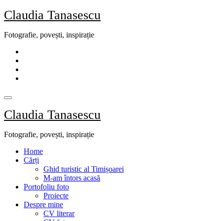
Skip
Claudia Tanasescu
to
content
Fotografie, povești, inspirație
Claudia Tanasescu
Fotografie, povești, inspirație
Home
Cărți
Ghid turistic al Timișoarei
M-am întors acasă
Portofoliu foto
Proiecte
Despre mine
CV literar