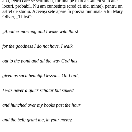
apă, Petru care se scufundă, furtuna pe marea Galileii și în alte
locuri, probabil. Nu am cunoștințe (cred că nici minte), pentru un
astfel de studiu. Aceeași sete apare în poezia minunată a lui Mary
Oliver, „Thirst”:
„
Another morning and I wake with thirst
for the goodness I do not have. I walk
out to the pond and all the way God has
given us such beautiful lessons. Oh Lord,
I was never a quick scholar but sulked
and hunched over my books past the hour
and the bell; grant me, in your mercy,