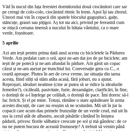
Văd în nucul din fața ferestrei dormitorului două ciocănitori care sar
pe crengi de colo-colo, ciocănind ritmic în lemn. Apoi își iau zborul.
Uneori mai vin în copacii din spatele blocului guguștiuci, gaițe,
stăncuțe, grauri sau pițigoi. Aș tot sta aici, privind pe fereastră cum
se mișcă coroana imensă a nucului în bătaia vântului, ca o mare
verde, foșnitoare.
5 aprilie
Azi am ieșit pentru prima dată anul acesta cu bicicletele la Pădurea
Verde. Am pedalat cam o oră, apoi ne-am dat jos de pe biciclete, am
ieșit de pe potecă și ne-am afundat în pădure. Am găsit un copac
căzut și ne-am așezat pe trunchiul lui. Conversație grea cu C., o
ceartă aproape. Plutea în aer de ceva vreme, iar situația din iarna
acesta, fiind siliți să stăm atâta acasă, fără joburi, nu a ajutat.
Reproșuri, idealuri neatinse (cine ar putea să se ridice la idealurile
femeilor?), cicăleală, pasivitate, furie, dezamăgire, clarificări, în fine,
o dorință de a-l înțelege pe celălalt, o dorință de pace. Îmi doresc să-l
fac fericit. Și el pe mine. Totuși, rămâne o stare apăsătoare în urma
acestei discuții, de care nu reușim să ne scuturăm. Mă uit în jur la
copacii care acum dau primele frunzulițe de un verde crud, mă uit în
sus la cerul atât de albastru, ascult păsările cântând în liniștea
pădurii, privesc florile sălbatice crescute pe sol și mă gândesc: de ce
nu ne putem bucura de această frumusețe? A trebuit să venim până