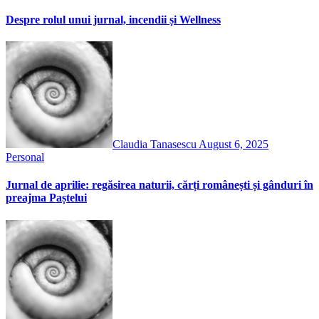
Despre rolul unui jurnal, incendii și Wellness
Claudia Tanasescu
August 6, 2025
Personal
Jurnal de aprilie: regăsirea naturii, cărți românești și gânduri în
preajma Paștelui