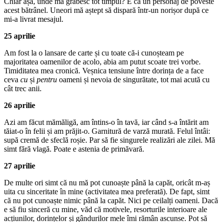
Chiar așa, unde mă grăbesc tot timpul? E ca un personaj de poveste
acest bătrânel. Uneori mă aștept să dispară într-un norișor după ce
mi-a livrat mesajul.
25 aprilie
Am fost la o lansare de carte și cu toate că-i cunoșteam pe
majoritatea oamenilor de acolo, abia am putut scoate trei vorbe.
Timiditatea mea cronică. Veșnica tensiune între dorința de a face
ceva
cu
și
pentru
oameni și nevoia de singurătate, tot mai acută cu
cât trec anii.
26 aprilie
Azi am făcut mămăligă, am întins-o în tavă, iar când s-a întărit am
tăiat-o în felii și am prăjit-o. Garnitură de varză murată. Felul întâi:
supă cremă de sfeclă roșie. Par să fie singurele realizări ale zilei. Mă
simt fără vlagă. Poate e astenia de primăvară.
27 aprilie
De multe ori simt că nu mă pot cunoaște până la capăt, oricât m-aș
uita cu sinceritate în mine (activitatea mea preferată). De fapt, simt
că nu pot cunoaște nimic până la capăt. Nici pe ceilalți oameni. Dacă
e să fiu sinceră cu mine, văd că motivele, resorturile interioare ale
acțiunilor, dorințelor și gândurilor mele îmi rămân ascunse. Pot să