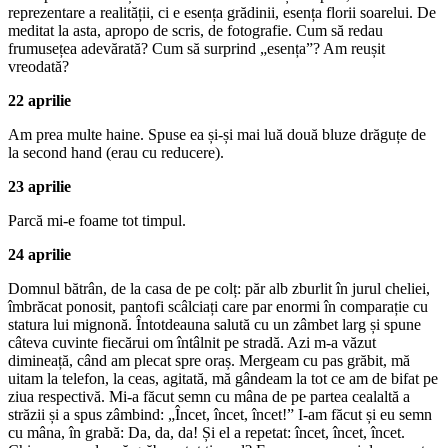
reprezentare a realității, ci e esența grădinii, esența florii soarelui. De
meditat la asta, apropo de scris, de fotografie. Cum să redau
frumusețea adevărată? Cum să surprind „esența”? Am reușit
vreodată?
22 aprilie
Am prea multe haine. Spuse ea și-și mai luă două bluze drăguțe de
la second hand (erau cu reducere).
23 aprilie
Parcă mi-e foame tot timpul.
24 aprilie
Domnul bătrân, de la casa de pe colț: păr alb zburlit în jurul cheliei,
îmbrăcat ponosit, pantofi scâlciați care par enormi în comparație cu
statura lui mignonă. Întotdeauna salută cu un zâmbet larg și spune
câteva cuvinte fiecărui om întâlnit pe stradă. Azi m-a văzut
dimineață, când am plecat spre oraș. Mergeam cu pas grăbit, mă
uitam la telefon, la ceas, agitată, mă gândeam la tot ce am de bifat pe
ziua respectivă. Mi-a făcut semn cu mâna de pe partea cealaltă a
străzii și a spus zâmbind: „Încet, încet, încet!” I-am făcut și eu semn
cu mâna, în grabă: Da, da, da! Și el a repetat: încet, încet, încet.