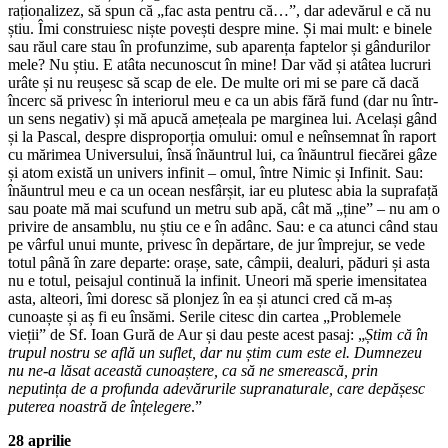
raționalizez, să spun că „fac asta pentru că…”, dar adevărul e că nu
știu. Îmi construiesc niște povești despre mine. Și mai mult: e binele
sau răul care stau în profunzime, sub aparența faptelor și gândurilor
mele? Nu știu. E atâta necunoscut în mine! Dar văd și atâtea lucruri
urâte și nu reușesc să scap de ele. De multe ori mi se pare că dacă
încerc să privesc în interiorul meu e ca un abis fără fund (dar nu într-
un sens negativ) și mă apucă amețeala pe marginea lui. Același gând
și la Pascal, despre disproporția omului: omul e neînsemnat în raport
cu mărimea Universului, însă înăuntrul lui, ca înăuntrul fiecărei gâze
și atom există un univers infinit – omul, între Nimic și Infinit. Sau:
înăuntrul meu e ca un ocean nesfârșit, iar eu plutesc abia la suprafață
sau poate mă mai scufund un metru sub apă, cât mă „ține” – nu am o
privire de ansamblu, nu știu ce e în adânc. Sau: e ca atunci când stau
pe vârful unui munte, privesc în depărtare, de jur împrejur, se vede
totul până în zare departe: orașe, sate, câmpii, dealuri, păduri și asta
nu e totul, peisajul continuă la infinit. Uneori mă sperie imensitatea
asta, alteori, îmi doresc să plonjez în ea și atunci cred că m-aș
cunoaște și aș fi eu însămi. Serile citesc din cartea „Problemele
vieții” de Sf. Ioan Gură de Aur și dau peste acest pasaj: „
Știm că în
trupul nostru se află un suflet, dar nu știm cum este el. Dumnezeu
nu ne-a lăsat această cunoaștere, ca să ne smerească, prin
neputința de a profunda adevărurile supranaturale, care depășesc
puterea noastră de înțelegere
.”
28 aprilie