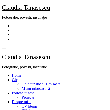
Skip
Claudia Tanasescu
to
content
Fotografie, povești, inspirație
Claudia Tanasescu
Fotografie, povești, inspirație
Home
Cărți
Ghid turistic al Timișoarei
M-am întors acasă
Portofoliu foto
Proiecte
Despre mine
CV literar