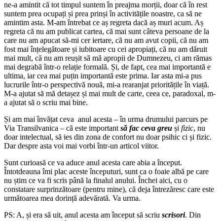
ne-a amintit că tot timpul suntem în preajma morții, doar că în rest
suntem prea ocupați și prea prinși în activitățile noastre, ca să ne
amintim asta. M-am întrebat ce aș regreta dacă aș muri acum. Aș
regreta că nu am publicat cartea, că mai sunt câteva persoane de la
care nu am apucat să-mi cer iertare, că nu am avut copii, că nu am
fost mai înțelegătoare și iubitoare cu cei apropiați, că nu am dăruit
mai mult, că nu am reușit să mă apropii de Dumnezeu, ci am rămas
mai degrabă într-o relație formală. Și, de fapt, cea mai importantă e
ultima, iar cea mai puțin importantă este prima. Iar asta mi-a pus
lucrurile într-o perspectivă nouă, mi-a rearanjat prioritățile în viață.
M-a ajutat să mă detașez și mai mult de carte, ceea ce, paradoxal, m-
a ajutat să o scriu mai bine.
Și am mai învățat ceva anul acesta – în urma drumului parcurs pe
Via Transilvanica – că este important
să fac ceva greu
și
fizic
, nu
doar intelectual, să ies din zona de confort nu doar psihic ci și fizic.
Dar despre asta voi mai vorbi într-un articol viitor.
Sunt curioasă ce va aduce anul acesta care abia a început.
Întotdeauna îmi plac aceste începuturi, sunt ca o foaie albă pe care
nu știm ce va fi scris până la finalul anului. Închei aici, cu o
constatare surprinzătoare (pentru mine), că deja întrezăresc care este
următoarea mea dorință adevărată. Va urma.
PS: A, și era să uit, anul acesta am început să scriu
scrisori
. Din