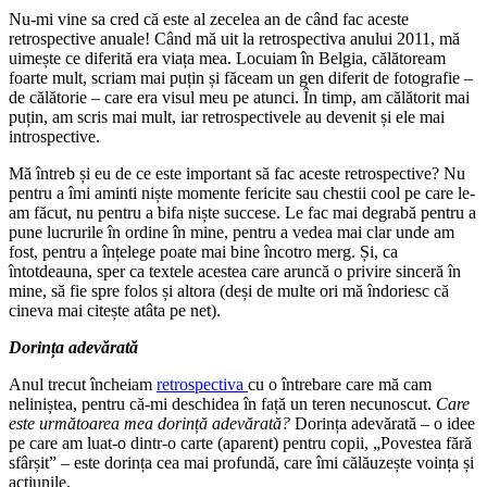
Nu-mi vine sa cred că este al zecelea an de când fac aceste
retrospective anuale! Când mă uit la retrospectiva anului 2011, mă
uimește ce diferită era viața mea. Locuiam în Belgia, călătoream
foarte mult, scriam mai puțin și făceam un gen diferit de fotografie –
de călătorie – care era visul meu pe atunci. În timp, am călătorit mai
puțin, am scris mai mult, iar retrospectivele au devenit și ele mai
introspective.
Mă întreb și eu de ce este important să fac aceste retrospective? Nu
pentru a îmi aminti niște momente fericite sau chestii cool pe care le-
am făcut, nu pentru a bifa niște succese. Le fac mai degrabă pentru a
pune lucrurile în ordine în mine, pentru a vedea mai clar unde am
fost, pentru a înțelege poate mai bine încotro merg. Și, ca
întotdeauna, sper ca textele acestea care aruncă o privire sinceră în
mine, să fie spre folos și altora (deși de multe ori mă îndoriesc că
cineva mai citește atâta pe net).
Dorința adevărată
Anul trecut încheiam
retrospectiva
cu o întrebare care mă cam
neliniștea, pentru că-mi deschidea în față un teren necunoscut.
Care
este următoarea mea dorință adevărată?
Dorința adevărată – o idee
pe care am luat-o dintr-o carte (aparent) pentru copii, „Povestea fără
sfârșit” – este dorința cea mai profundă, care îmi călăuzește voința și
acțiunile.