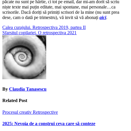
păcate nu sunt pe hârtie, ci tot pe email, dar mi-am dorit să scriu
niște texte mai puțin editate, mai spontane, mai personale…ca
scrisorile. Dacă doriți să primiți scrisori de la mine (nu sunt prea
dese, cam o dată pe trimestru), vă invit să vă abonați
aici
.
Post
Calea curajului. Retrospectiva 2019, partea II
Sfarsitul copilariei. O retrospectiva 2021
navigation
By
Claudia Tanasescu
Related Post
Procesul creativ
Retrospective
2025: Nevoia de a construi ceva care să conteze