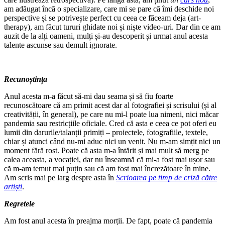
am adăugat încă o specializare, care mi se pare că îmi deschide noi
perspective și se potrivește perfect cu ceea ce făceam deja (art-
therapy), am făcut tururi ghidate noi și niște video-uri. Dar din ce am
auzit de la alți oameni, mulți și-au descoperit și urmat anul acesta
talente ascunse sau demult ignorate.
Recunoștința
Anul acesta m-a făcut să-mi dau seama și să fiu foarte
recunoscătoare că am primit acest dar al fotografiei și scrisului (și al
creativității, în general), pe care nu mi-l poate lua nimeni, nici măcar
pandemia sau restricțiile oficiale. Cred că asta e ceea ce pot oferi eu
lumii din darurile/talanții primiți – proiectele, fotografiile, textele,
chiar și atunci când nu-mi aduc nici un venit. Nu m-am simțit nici un
moment fără rost. Poate că asta m-a întărit și mai mult să merg pe
calea aceasta, a vocației, dar nu înseamnă că mi-a fost mai ușor sau
că m-am temut mai puțin sau că am fost mai încrezătoare în mine.
Am scris mai pe larg despre asta în
Scrioarea pe timp de criză către
artiști
.
Regretele
Am fost anul acesta în preajma morții. De fapt, poate că pandemia