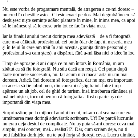
Nu este vorba de programare mentală, de atragerea a ce-mi doresc –
nu cred în chestiile astea. Ci este exact pe dos. Mai degrabă încerc să
deslușesc niște semințe adânc plantate în mine, în inima mea, ca apoi
să le hrănesc și să le cresc prin tot ce fac în viața mea.
Iar la finalul anului trecut dorința mea adevărată – de a fi fotografă –
care m-a călăuzit, profesional, cel puțin (dar de fapt în meseria mea
și în felul în care am trăit în anii aceștia, granița dintre personal și
profesional s-a cam șters), a dispărut, fără a-mi lăsa nici o idee în loc.
Timp de aproape 8 ani după ce m-am întors în România, m-am
zbătut ca să fiu fotografă. Nu știu dacă am reușit. Cel puțin după
toate normele succesului, nu. Iar acum nici măcar asta nu-mi mai
doream. Adică, îmi doream să fotografiez, dar nu mai era important
ca acesta să fie jobul meu, din care-mi câștig traiul. Între timp
apăruse un alt job, cel de ghid de turism, însă întrebarea rămânea și
mă neliniștea, tocmai pentru că fotografia a fost o parte așa de
importantă din viața mea.
Surprinzător, pe la mijlocul anului trecut, mi-am dat seama care era
următoarea mea dorință adevărată: scriitoare. Uf! De parcă lucrurile
nu erau deja destul de complicate. Nu aș puta să-mi doresc ceva mai
simplu, mai concret, mai…realist?!?! Dar, cum scriam deja, nu-ti
poți falsifica dorințele, nu te poți forța să dorești ceva. Lucru uimitor,