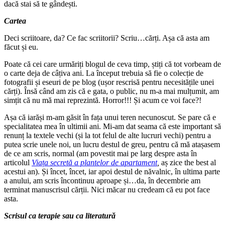
dacă stai să te gândești.
Cartea
Deci scriitoare, da? Ce fac scriitorii? Scriu…cărți. Așa că asta am
făcut și eu.
Poate că cei care urmăriți blogul de ceva timp, știți că tot vorbeam de
o carte deja de câțiva ani. La început trebuia să fie o colecție de
fotografii și eseuri de pe blog (ușor rescrisă pentru necesitățile unei
cărți). Însă când am zis că e gata, o public, nu m-a mai mulțumit, am
simțit că nu mă mai reprezintă. Horror!!! Și acum ce voi face?!
Așa că iarăși m-am găsit în fața unui teren necunoscut. Se pare că e
specialitatea mea în ultimii ani. Mi-am dat seama că este important să
renunț la textele vechi (și la tot felul de alte lucruri vechi) pentru a
putea scrie unele noi, un lucru destul de greu, pentru că mă atașasem
de ce am scris, normal (am povestit mai pe larg despre asta în
articolul
Viața secretă a plantelor de apartament
,
aș zice the best al
acestui an). Și încet, încet, iar apoi destul de năvalnic, în ultima parte
a anului, am scris încontinuu aproape și…da, în decembrie am
terminat manuscrisul cărții. Nici măcar nu credeam că eu pot face
asta.
Scrisul ca terapie sau ca literatură