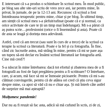
E interesant că s-a produs o schimbare în scrisul meu. În mod public,
pe blog sau alte site-uri scriu de vreo zece ani, iar pentru mine, în
privat, în jurnale, de pe la 12-13 ani. Recunosc că scrisul a fost
întotdeauna terapeutic pentru mine, chiar și pe blog. În ultimul timp,
am simțit că scrisul meu s-a șlefuit/rafinat (poate că e și normal, ca
orice activitate de care te ții un timp mai îndelungat). Mi s-a părut că
aș putea scrie…profesionist (orice o fi însemnând și asta). Poate că
de asta se leagă și dorința mea adevărată.
Astfel, cred că am trecut (sau sunt în curs de a trece) de la scrisul ca
terapie la scrisul ca literatură. Poate e la fel și cu fotografia. În fine,
când zic lucrurile astea, mă strâng în mine, pentru că mi se pare așa
un tupeu să-mi declar eu însămi scrisul literatură iar fotografia artă.
Cine mă cred?!
S-a născut în mine întrebarea: dacă tot efortul și zbaterea mea de a fi
fotografă au fost de fapt pregătirea pentru a fi scriitoare? O întrebare,
care, și acum, mă face să mi se înmoaie picioarele. Pentru că mi s-au
clătinat convingerile, pentru că de atâtea ori cred că știu ceva sigur
despre mine, ca apoi să văd că nu e chiar așa. Și mă întreb câte astfel
de surprize mă mai așteaptă?
Mulțumesc pandemie!
Dar nu aș fi reușit să fac asta, adică să mă cufund în scris, zi de zi,