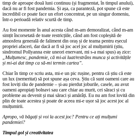
timp de aproape două luni continuu (și fragmentat, în timpul anului),
dacă nu ar fi fost pandemia. Și așa, ca paranteză, pot spune că este
incredibil ce poate face un efort concentrat, pe un singur domeniu,
într-o perioadă relativ scurtă de timp.
Au fost momente în anul acesta când m-am demoralizat, când m-am
simțit încorsetată de toate restricțiile, când am fost copleșită de
atmosfera generală de faliment din oraș și de teama pentru eșecul
propriei afaceri, dar dacă ar fi să joc acel joc al mulțumirii (știu,
sindromul Pollyanna este uneori enervant, mi s-a mai spus) aș zice:
„Mulțumesc, pandemie, că mi-ai luat/restrâns munca și activitățile
și mi-ai dat timp ca să-mi termin cartea”.
Chiar în timp ce scriu asta, mi-e un pic rușine, pentru că știu că este
un lux (nemeritat) să pot spune așa ceva. Știu că sunt oameni care au
fost loviți rău de pandemie – și-au pierdut joburile, casele, au avut
oameni apropiați bolnavi sau care chiar au murit, cei săraci și cu
probleme au devenit și mai săraci și amărâți. Eu nu am fost lovită din
plin de toate acestea și poate de aceea mi-e ușor să joc acest joc al
mulțumirii.
Apropo, vă băgați și voi la acest joc? Pentru ce ați mulțumi
pandemiei?
Timpul gol și creativitatea