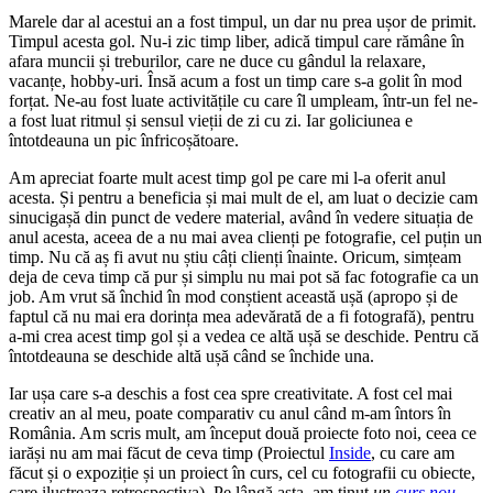
Marele dar al acestui an a fost timpul, un dar nu prea ușor de primit.
Timpul acesta gol. Nu-i zic timp liber, adică timpul care rămâne în
afara muncii și treburilor, care ne duce cu gândul la relaxare,
vacanțe, hobby-uri. Însă acum a fost un timp care s-a golit în mod
forțat. Ne-au fost luate activitățile cu care îl umpleam, într-un fel ne-
a fost luat ritmul și sensul vieții de zi cu zi. Iar goliciunea e
întotdeauna un pic înfricoșătoare.
Am apreciat foarte mult acest timp gol pe care mi l-a oferit anul
acesta. Și pentru a beneficia și mai mult de el, am luat o decizie cam
sinucigașă din punct de vedere material, având în vedere situația de
anul acesta, aceea de a nu mai avea clienți pe fotografie, cel puțin un
timp. Nu că aș fi avut nu știu câți clienți înainte. Oricum, simțeam
deja de ceva timp că pur și simplu nu mai pot să fac fotografie ca un
job. Am vrut să închid în mod conștient această ușă (apropo și de
faptul că nu mai era dorința mea adevărată de a fi fotografă), pentru
a-mi crea acest timp gol și a vedea ce altă ușă se deschide. Pentru că
întotdeauna se deschide altă ușă când se închide una.
Iar ușa care s-a deschis a fost cea spre creativitate. A fost cel mai
creativ an al meu, poate comparativ cu anul când m-am întors în
România. Am scris mult, am început două proiecte foto noi, ceea ce
iarăși nu am mai făcut de ceva timp (Proiectul
Inside
, cu care am
făcut și o expoziție și un proiect în curs, cel cu fotografii cu obiecte,
care ilustreaza retrospectiva). Pe lângă asta, am ținut
un
curs nou
,