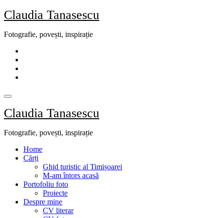
Skip
Claudia Tanasescu
to
content
Fotografie, povești, inspirație
Claudia Tanasescu
Fotografie, povești, inspirație
Home
Cărți
Ghid turistic al Timișoarei
M-am întors acasă
Portofoliu foto
Proiecte
Despre mine
CV literar