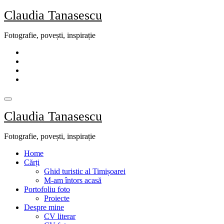
Skip
Claudia Tanasescu
to
content
Fotografie, povești, inspirație
Claudia Tanasescu
Fotografie, povești, inspirație
Home
Cărți
Ghid turistic al Timișoarei
M-am întors acasă
Portofoliu foto
Proiecte
Despre mine
CV literar