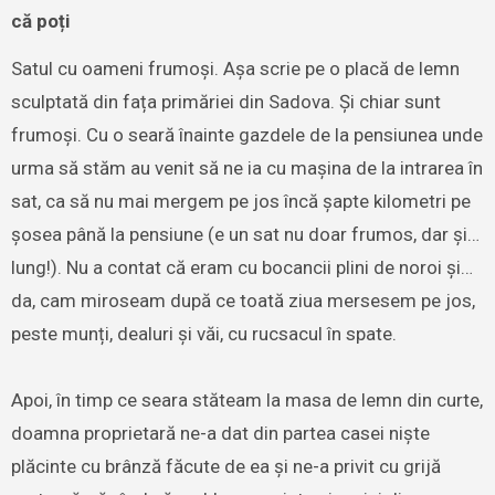
că poți
Satul cu oameni frumoși. Așa scrie pe o placă de lemn
sculptată din fața primăriei din Sadova. Și chiar sunt
frumoși. Cu o seară înainte gazdele de la pensiunea unde
urma să stăm au venit să ne ia cu mașina de la intrarea în
sat, ca să nu mai mergem pe jos încă șapte kilometri pe
șosea până la pensiune (e un sat nu doar frumos, dar și…
lung!). Nu a contat că eram cu bocancii plini de noroi și…
da, cam miroseam după ce toată ziua mersesem pe jos,
peste munți, dealuri și văi, cu rucsacul în spate.
Apoi, în timp ce seara stăteam la masa de lemn din curte,
doamna proprietară ne-a dat din partea casei niște
plăcinte cu brânză făcute de ea și ne-a privit cu grijă