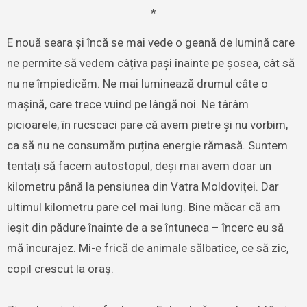
*
E nouă seara și încă se mai vede o geană de lumină care
ne permite să vedem câțiva pași înainte pe șosea, cât să
nu ne împiedicăm. Ne mai luminează drumul câte o
mașină, care trece vuind pe lângă noi. Ne târâm
picioarele, în rucscaci pare că avem pietre și nu vorbim,
ca să nu ne consumăm puțina energie rămasă. Suntem
tentați să facem autostopul, deși mai avem doar un
kilometru până la pensiunea din Vatra Moldoviței. Dar
ultimul kilometru pare cel mai lung. Bine măcar că am
ieșit din pădure înainte de a se întuneca – încerc eu să
mă încurajez. Mi-e frică de animale sălbatice, ce să zic,
copil crescut la oraș.