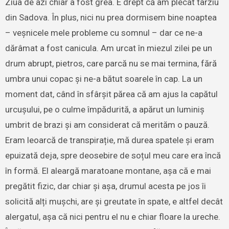
Ziua de azi chiar a fost grea. E drept că am plecat târziu
din Sadova. În plus, nici nu prea dormisem bine noaptea
– veșnicele mele probleme cu somnul – dar ce ne-a
dărâmat a fost canicula. Am urcat în miezul zilei pe un
drum abrupt, pietros, care parcă nu se mai termina, fără
umbra unui copac și ne-a bătut soarele în cap. La un
moment dat, când în sfârșit părea că am ajus la capătul
urcușului, pe o culme împădurită, a apărut un luminiș
umbrit de brazi și am considerat că merităm o pauză.
Eram leoarcă de transpirație, mă durea spatele și eram
epuizată deja, spre deosebire de soțul meu care era încă
în formă. El aleargă maratoane montane, așa că e mai
pregătit fizic, dar chiar și așa, drumul acesta pe jos îi
solicită alți mușchi, are și greutate în spate, e altfel decât
alergatul, așa că nici pentru el nu e chiar floare la ureche.