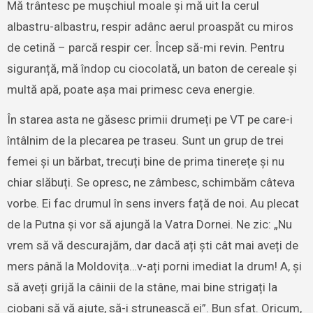
Mă trântesc pe mușchiul moale și mă uit la cerul
albastru-albastru, respir adânc aerul proaspăt cu miros
de cetină – parcă respir cer. Încep să-mi revin. Pentru
siguranță, mă îndop cu ciocolată, un baton de cereale și
multă apă, poate așa mai primesc ceva energie.
În starea asta ne găsesc primii drumeți pe VT pe care-i
întâlnim de la plecarea pe traseu. Sunt un grup de trei
femei și un bărbat, trecuți bine de prima tinerețe și nu
chiar slăbuți. Se opresc, ne zâmbesc, schimbăm câteva
vorbe. Ei fac drumul în sens invers față de noi. Au plecat
de la Putna și vor să ajungă la Vatra Dornei. Ne zic: „Nu
vrem să vă descurajăm, dar dacă ați ști cât mai aveți de
mers până la Moldovița…v-ați porni imediat la drum! A, și
să aveți grijă la câinii de la stâne, mai bine strigați la
ciobani să vă ajute, să-i strunească ei”. Bun sfat. Oricum,