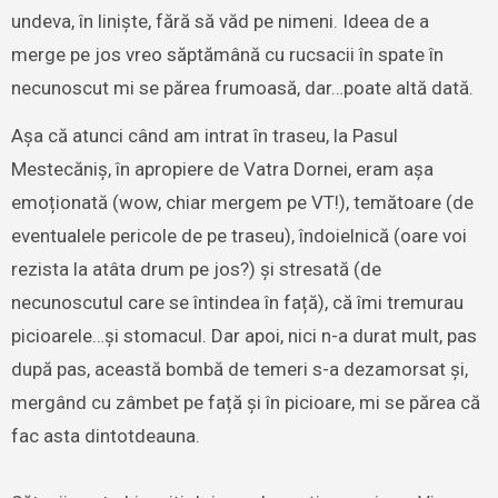
undeva, în liniște, fără să văd pe nimeni. Ideea de a
merge pe jos vreo săptămână cu rucsacii în spate în
necunoscut mi se părea frumoasă, dar…poate altă dată.
Așa că atunci când am intrat în traseu, la Pasul
Mestecăniș, în apropiere de Vatra Dornei, eram așa
emoționată (wow, chiar mergem pe VT!), temătoare (de
eventualele pericole de pe traseu), îndoielnică (oare voi
rezista la atâta drum pe jos?) și stresată (de
necunoscutul care se întindea în față), că îmi tremurau
picioarele…și stomacul. Dar apoi, nici n-a durat mult, pas
după pas, această bombă de temeri s-a dezamorsat și,
mergând cu zâmbet pe față și în picioare, mi se părea că
fac asta dintotdeauna.