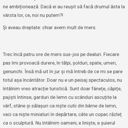
ne ambiționează. Dacă ei au reușit să facă drumul ăsta la
vârsta lor, ce, noi nu putem?!
Și aveau dreptate: chiar avem mult de mers.
Trec încă patru ore de mers sus-jos pe dealuri. Fiecare
pas îmi provoacă durere, în tălpi, șolduri, spate, umeri,
genunchi. Însă mă uit în jur și mă întreb de ce mi se pare
totul așa încântător. Doar nu e un peisaj spectaculos, nu
întâlnim vreo atracție turistică. Sunt doar fânețe, căpițe,
pajiști întinse, garduri de lemn cu scânduri ascuțite la
vârf, stâne și sălașuri ca niște cutii din bârne de lemn,
vaci ca niște miniaturi în depărtare, câte un copac răzleț
ca o sculptură. Nu întâlnim oameni, e liniște, e șuierul