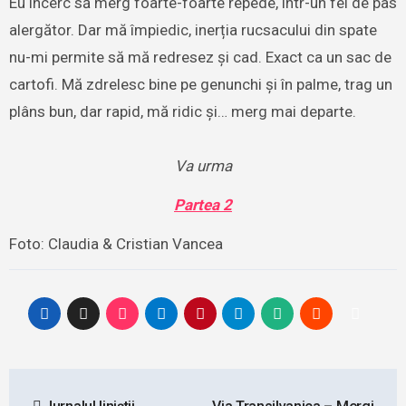
Eu încerc să merg foarte-foarte repede, într-un fel de pas
alergător. Dar mă împiedic, inerția rucsacului din spate
nu-mi permite să mă redresez și cad. Exact ca un sac de
cartofi. Mă zdrelesc bine pe genunchi și în palme, trag un
plâns bun, dar rapid, mă ridic și… merg mai departe.
Va urma
Partea 2
Foto: Claudia & Cristian Vancea
Post