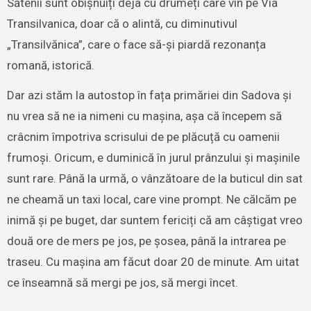
Sătenii sunt obișnuiți deja cu drumeți care vin pe Via
Transilvanica, doar că o alintă, cu diminutivul
„Transilvănica”, care o face să-și piardă rezonanța
romană, istorică.
Dar azi stăm la autostop în fața primăriei din Sadova și
nu vrea să ne ia nimeni cu mașina, așa că începem să
crâcnim împotriva scrisului de pe plăcuță cu oamenii
frumoși. Oricum, e duminică în jurul prânzului și mașinile
sunt rare. Până la urmă, o vânzătoare de la buticul din sat
ne cheamă un taxi local, care vine prompt. Ne călcăm pe
inimă și pe buget, dar suntem fericiți că am câștigat vreo
două ore de mers pe jos, pe șosea, până la intrarea pe
traseu. Cu mașina am făcut doar 20 de minute. Am uitat
ce înseamnă să mergi pe jos, să mergi încet.