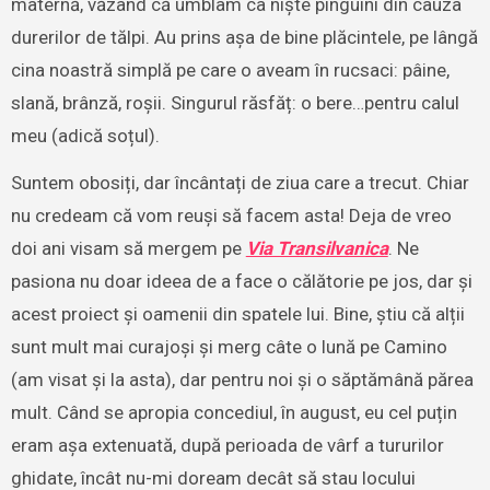
maternă, văzând că umblam ca niște pinguini din cauza
durerilor de tălpi. Au prins așa de bine plăcintele, pe lângă
cina noastră simplă pe care o aveam în rucsaci: pâine,
slană, brânză, roșii. Singurul răsfăț: o bere…pentru calul
meu (adică soțul).
Suntem obosiți, dar încântați de ziua care a trecut. Chiar
nu credeam că vom reuși să facem asta! Deja de vreo
doi ani visam să mergem pe
Via Transilvanica
. Ne
pasiona nu doar ideea de a face o călătorie pe jos, dar și
acest proiect și oamenii din spatele lui. Bine, știu că alții
sunt mult mai curajoși și merg câte o lună pe Camino
(am visat și la asta), dar pentru noi și o săptămână părea
mult. Când se apropia concediul, în august, eu cel puțin
eram așa extenuată, după perioada de vârf a tururilor
ghidate, încât nu-mi doream decât să stau locului