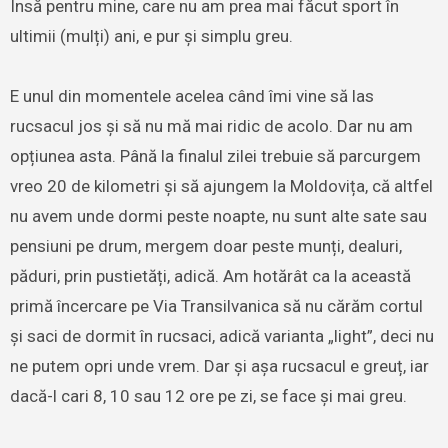
Însă pentru mine, care nu am prea mai făcut sport în
ultimii (mulți) ani, e pur și simplu greu.
E unul din momentele acelea când îmi vine să las
rucsacul jos și să nu mă mai ridic de acolo. Dar nu am
opțiunea asta. Până la finalul zilei trebuie să parcurgem
vreo 20 de kilometri și să ajungem la Moldovița, că altfel
nu avem unde dormi peste noapte, nu sunt alte sate sau
pensiuni pe drum, mergem doar peste munți, dealuri,
păduri, prin pustietăți, adică. Am hotărât ca la această
primă încercare pe Via Transilvanica să nu cărăm cortul
și saci de dormit în rucsaci, adică varianta „light”, deci nu
ne putem opri unde vrem. Dar și așa rucsacul e greuț, iar
dacă-l cari 8, 10 sau 12 ore pe zi, se face și mai greu.