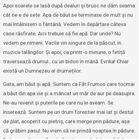
Apoi soarele se lasă după dealuri și brusc ne dăm seama
cât ne e de sete. Apa de băut se terminase de mult și nu
mai întâlnisem o fântână. Vedem în depărtare câteva
case răsfirate. Aici trebuie să fie apă. Dar unde? Nu
vedem pe nimeni. Vacile vin singure de la păscut, în
muzica talăngilor. Și apoi, ca printr-o minune, o fetiță
traversează drumul…cu un bidon în mână. Evrika! Chiar
există un Dumnezeu al drumeților.
Gata, am băut și apă. Suntem ca Făt Frumos care tocmai
a băut din apa vie și a mâncat un măr de aur pe deasupra.
Ne-au revenit și puterile pe care nu le aveam. Se
înserează. Suntem pe un drum forestier mai lat și destul
de plat, acoperit cu pietriș, care merge prin pădure, așa
că grăbim pasul. Nu vrem să ne prindă noaptea în pădure.